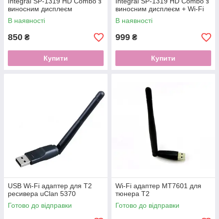
Integral SP-1319 HD Combo з
Integral SP-1319 HD Combo з
виносним дисплеєм
виносним дисплеєм + Wi-Fi
В наявності
В наявності
850
999
₴
₴
Купити
Купити
USB Wi-Fi адаптер для T2
Wi-Fi адаптер MT7601 для
ресивера uClan 5370
тюнера Т2
Готово до відправки
Готово до відправки