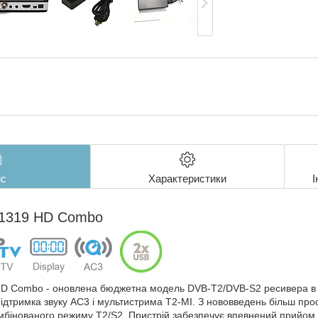
с
Характеристики
І
P-1319 HD Combo
HD Combo - оновлена бюджетна модель DVB-T2/DVB-S2 ресивера в лін
ідтримка звуку AC3 і мультистрима T2-MI. З нововведень більш про
мбінованого режиму T2/S2. Пристрій забезпечує впевнений прийом с