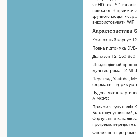
як HD так і SD каналі
виносної ІЧ-приймач з
зручного медіаплеєра
використовувати WiF
Характеристики S
Компактний корпус 1
Повна підтримка DVB
Діапазон T2: 150-860
Швидкодіючий процесо
мультистрима T2-MI Ш
Перегляд Youtube, Meg
форматів Підтримуют
Чудова якість картинк
& MCPC
Прийом з супутників 
Багатосупутниковий, 
Сортування каналів 
програма передач на 
Оновлення програмно