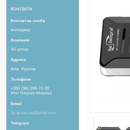
Контакти
менеджер
3G group
Київ, Україна
+380 (98) 099-72-20
Viber Telegram WhatsApp
3g.group.ua@gmail.com