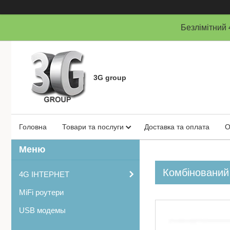
Безлімітни
3G group
Головна
Товари та послуги
Доставка та оплата
О
Комбінований
4G ІНТЕРНЕТ
MiFi роутери
USB модемы