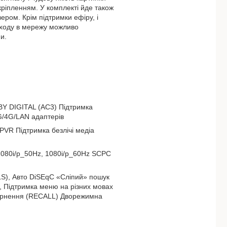
кріпленням. У комплекті йде також
ером. Крім підтримки ефіру, і
иходу в мережу можливо
и.
BY DIGITAL (AC3) Підтримка
G/4G/LAN адаптерів
PVR Підтримка безлічі медіа
 1080i/p_50Hz, 1080i/p_60Hz SCPC
LS), Авто DiSEqC «Сліпий» пошук
, Підтримка меню на різних мовах
вернення (RECALL) Дворежимна