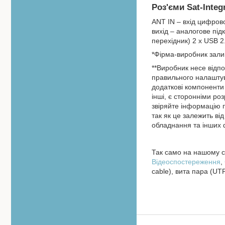
Роз'єми Sat-Inte
ANT IN – вхід цифрово
вихід – аналогове пі
перехідник) 2 х USB 
*Фірма-виробник залиш
**Виробник несе відпо
правильного налаштув
додаткові компоненти 
інші, є сторонніми роз
звіряйте інформацію 
так як це залежить ві
обладнання та інших 
Так само на нашому са
Відеоспостереження
,
cable), вита пара (UTP