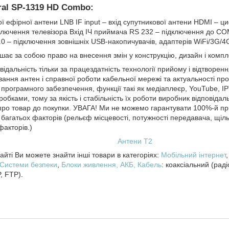
gral SP-1319 HD Combo:
ї ефірної антени LNB IF input – вхід супутникової антени HDMI – ц
дключення телевізора Вхід ІЧ приймача RS 232 – підключення до CO
2.0 – підключення зовнішніх USB-накопичувачів, адаптерів WiFi/3G/
ає за собою право на внесення змін у конструкцію, дизайн і компл
відальність тільки за працездатність технології прийому і відтворе
ання антен і справної роботи кабельної мережі та актуальності пр
програмного забезпечення, функції такі як медіаплеєр, YouTube, IP
робками, тому за якість і стабільність їх роботи виробник відповідал
про товар до покупки. УВАГА! Ми не можемо гарантувати 100%-й при
д багатьох факторів (рельєф місцевості, потужності передавача, щіль
факторів.)
Антени T2
йті Ви можете знайти інші товари в категоріях:
Мобільний інтернет
Системи безпеки
,
Блоки живлення, АКБ,
Кабель
: коаксіальний (рад
, FTP).