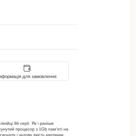
нформація для замовлення
ійці 9й серії. Як і раніше
сунутий процесор з 1Gb пам'яті на
игналу і чудову якість картинки