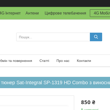
й 4G Інтернет Антени Цифрове телебачення
4G Мобіл
бмін та повернення
Статті
Про нас
Контакти
 тюнер Sat-Integral SP-1319 HD Combo з винос
850 ₴
В наявності