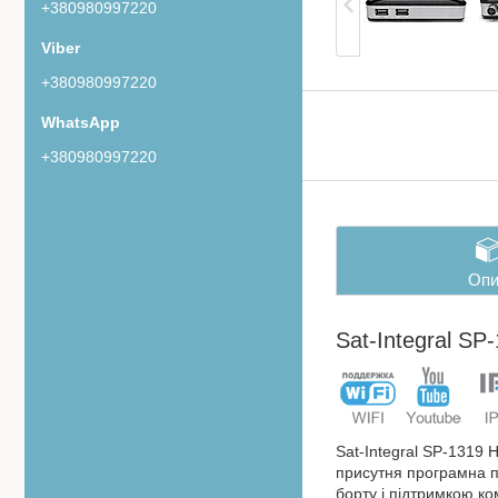
+380980997220
+380980997220
+380980997220
Опи
Sat-Integral S
Sat-Integral SP-1319 
присутня програмна п
борту і підтримкою ко