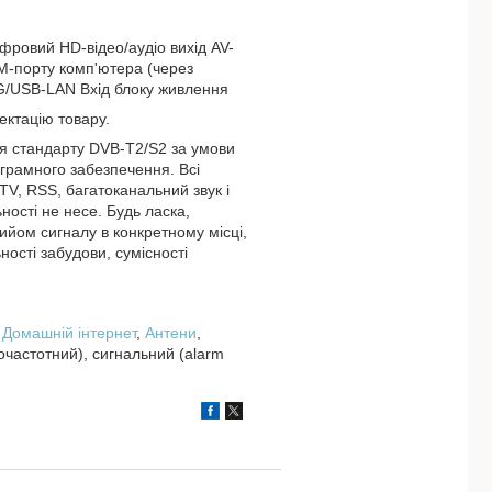
ифровий HD-відео/аудіо вихід AV-
M-порту комп'ютера (через
4G/USB-LAN Вхід блоку живлення
ектацію товару.
ння стандарту DVB-Т2/S2 за умови
ограмного забезпечення. Всі
TV, RSS, багатоканальний звук і
ьності не несе. Будь ласка,
йом сигналу в конкретному місці,
ності забудови, сумісності
,
Домашній інтернет
,
Антени
,
іочастотний), сигнальний (alarm