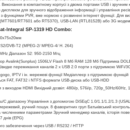
в. Виконання в компактному корпусі з двома портами USB і зручним 
 дисплеєм для зручного відображення інформації і управління ресів
 з функціями PVR, вже нормою є розвинені інтернет функції. Для в
i (MT7601/RT7601 або RT5370), USB-LAN (RTL8152B) або 3G модем
at-Integral SP-1319 HD Combo:
20х75х20мм
-S2/DVB-T2 (MPEG-2/ MPEG-4/ H. 264)
 MHz Діапазон S2: 950-2150 Мгц
р Avalink(Sunplus) 1506LV Flash 8 Мб RAM 128 Мб Підтримка DOL
видке перемикання каналів 2 х USB 2.0 порти з підтримкою WiFi/3
ogo, IPTV і ін. мережеві функції Медіаплеєр з підтримкою функцій 
ься FAT, FAT32 і NTFS формати USB-диска або USB-HDD
и з виходом HDMI Вихідний дозвіл: 480i/p, 576i/p, 720p_50Hz/60Hz,
Ku/C діапазону Управління з допомогою DiSEqC 1.0/1.1/1.2/1.3 (USA
мережевий, ручний пошук. 8 фаворитних груп Батьківський контроль
за численними параметрами Зручний менеджер каналів, історія по
7 днів (EPG)
го забезпечення через USB / RS232 / HTTP