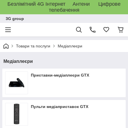
Безлімітний 4G Інтернет Антени Цифрове
телебачення
3G group
Товари та послуги
Медіаплеєри
Медіаплеєри
Приставки-медіаплеєри GTX
Пульти медіаприставок GTX