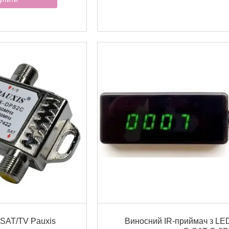
SAT/TV Pauxis
Виносний IR-приймач з LE