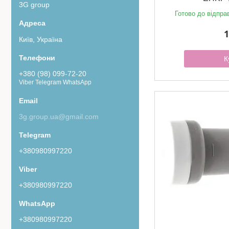
3G group
Готово до відпра
1
Київ, Україна
К
+380 (98) 099-72-20
Viber Telegram WhatsApp
3g.group.ua@gmail.com
+380980997220
+380980997220
+380980997220