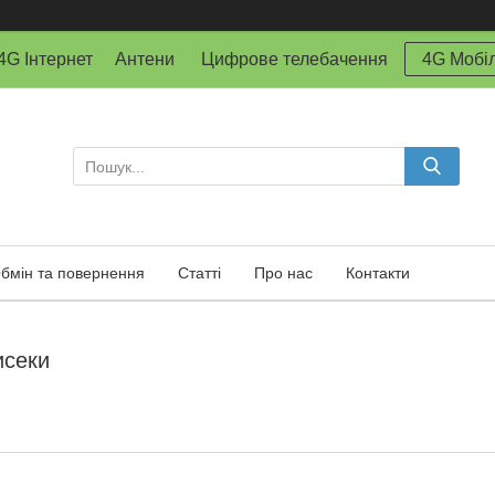
й 4G Інтернет Антени Цифрове телебачення
4G Мобіл
бмін та повернення
Статті
Про нас
Контакти
исеки