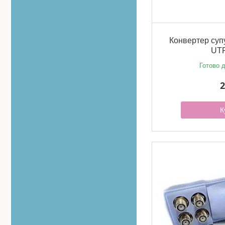
Конвертер суп
UTP
Готово д
2
К