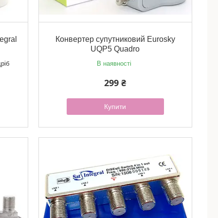
egral
Конвертер супутниковий Eurosky
UQP5 Quadro
дріб
В наявності
299 ₴
Купити