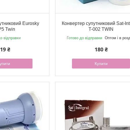
утниковий Eurosky
Конвертер супутниковий Sat-Int
5 Twin
T-002 TWIN
о відправки
Готово до відправки
Оптом і в роз
19 ₴
180 ₴
упити
Купити