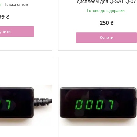
дисплеєм для Q-SAT Q-07
і
Тільки оптом
Готово до відправки
99 ₴
250 ₴
упити
Купити