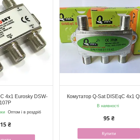
C 4х1 Eurosky DSW-
Комутатор Q-Sat DISEqC 4x1 
107P
В наявності
вки
Оптом і в роздріб
95 ₴
15 ₴
Купити
упити