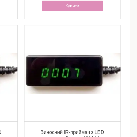
Купити
D
Виносний IR-приймач з LED