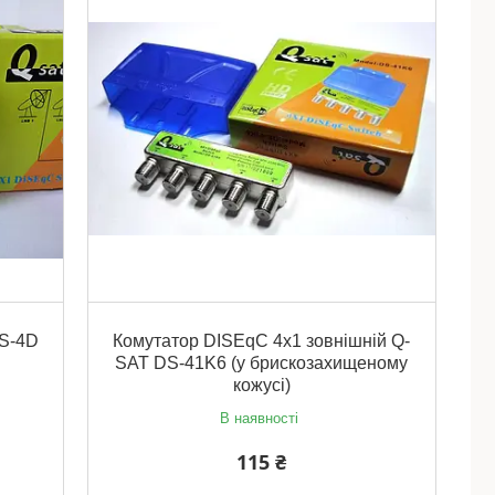
QS-4D
Комутатор DISEqC 4x1 зовнішній Q-
SAT DS-41K6 (у брискозахищеному
кожусі)
В наявності
115 ₴