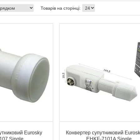
утниковий Eurosky
Конвертер супутниковий Eurosk
07 Single
EHKF-7101A Single