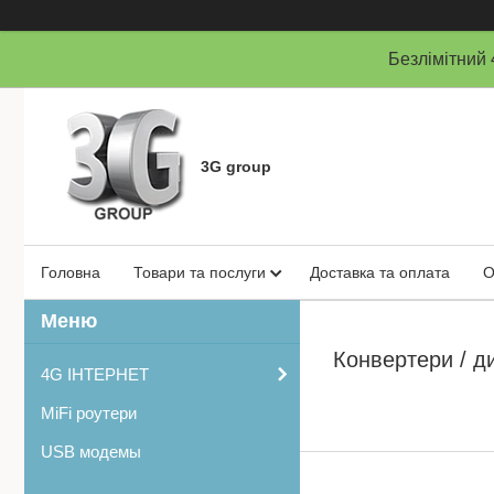
Безлімітни
3G group
Головна
Товари та послуги
Доставка та оплата
О
Конвертери / д
4G ІНТЕРНЕТ
MiFi роутери
USB модемы