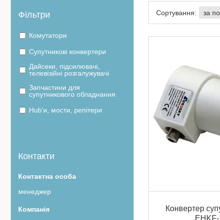
Фільтри
Комутатори
Супутникові конвертери
Дайсеки, підсилювачі,
телевізійні розгалужувачі
Запчастини для
супутникового обладнання
Hub'и, мости, репітери
Контакти
менеджер
Конвертер суп
EHKF-1