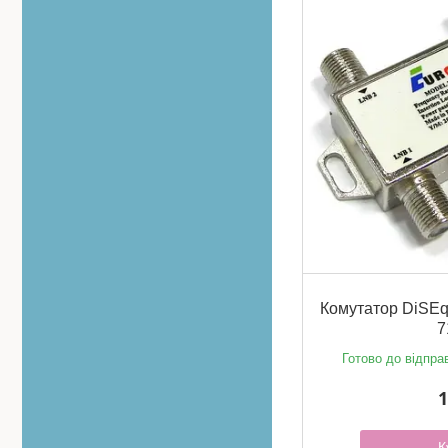
Комутатор DiSEq
7
Готово до відпра
1
К