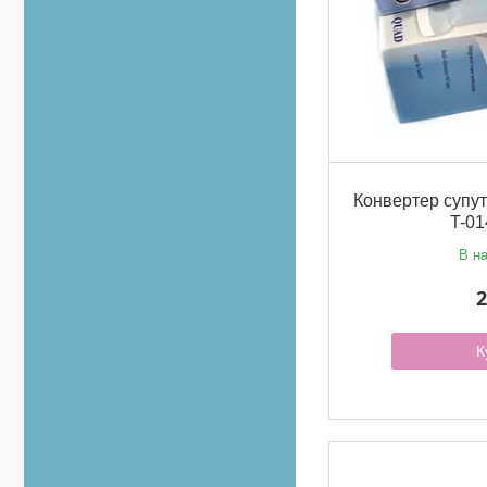
Конвертер супут
T-0
В на
2
К