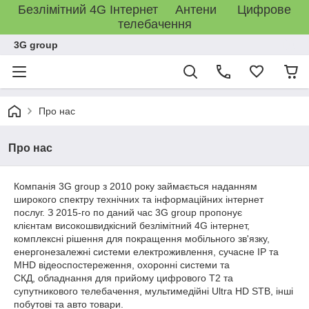
Безлімітний 4G Інтернет Антени Цифрове
телебачення
3G group
Про нас
Про нас
Компанія 3G group з 2010 року займається наданням
широкого спектру технічних та інформаційних інтернет
послуг. З 2015-го по даний час 3G group пропонує
клієнтам високошвидкісний безлімітний 4G інтернет,
комплексні рішення для покращення мобільного зв'язку,
енергонезалежні системи електроживлення, сучасне IP та
MHD відеоспостереження, охоронні системи та
СКД, обладнання для прийому цифрового T2 та
супутникового телебачення, мультимедійні Ultra HD STB, інші
побутові та авто товари.