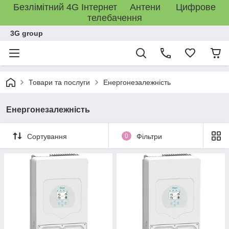
Безлімітний 4G Інтернет Антени Цифрове
телебачення
3G group
Товари та послуги
Енергонезалежність
Енергонезалежність
Сортування
0
Фільтри