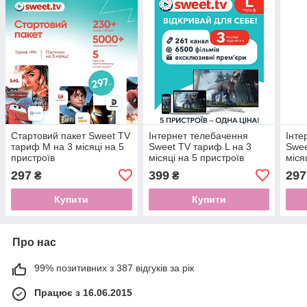
Стартовий пакет Sweet TV
Інтернет телебачення
Інте
тариф М на 3 місяці на 5
Sweet TV тариф L на 3
Swee
пристроїв
місяці на 5 пристроїв
міся
297
399
297
₴
₴
Купити
Купити
Про нас
99% позитивних з 387 відгуків за рік
Працює з 16.06.2015