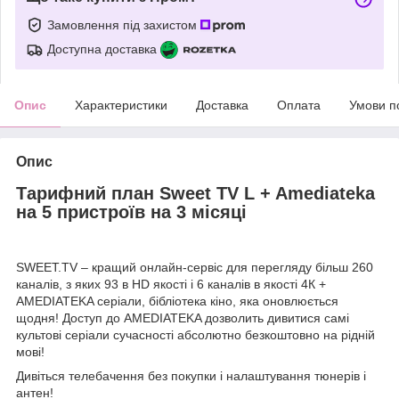
Замовлення під захистом
Доступна доставка
Опис
Характеристики
Доставка
Оплата
Умови п
Опис
Тарифний план Sweet TV L + Amediateka
на 5 пристроїв на 3 місяці
SWEET.TV – кращий онлайн-сервіс для перегляду більш 260
каналів, з яких 93 в HD якості і 6 каналів в якості 4К +
AMEDIATEKA серіали, бібліотека кіно, яка оновлюється
щодня! Доступ до AMEDIATEKA дозволить дивитися самі
культові серіали сучасності абсолютно безкоштовно на рідній
мові!
Дивіться телебачення без покупки і налаштування тюнерів і
антен!