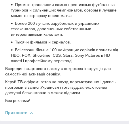
Прямые трансляции самых престижных футбольных
турниров и сильнейших чемпионатов, обзоры и лучшие
моменты игр сразу после матча.
Более 200 лучших зарубежных и украинских
телеканалов, дополненных собственными
интерактивными каналами.
Тысячи фильмов и сериалов.
Всі сезони більше 100 найкращих серіалів планети від
HBO, FOX, Showtime, CBS, Starz, Sony Pictures в HD
якості і професійному перекладі.
Всередині стартового пакету є покрокова інструкція для
самостійної активації сервісу.
Керуй ТВ-ефіром: встав на паузу, перемотування і дивись
програми в записі Українські і голлівудські ексклюзиви
доступні безкоштовно в межах підписки.
Без реклами!
Приховати