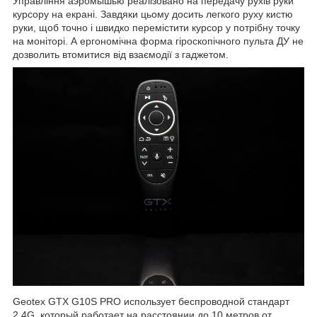
Управління аэромышью реалізовано на передачу рухів руки
курсору на екрані. Завдяки цьому досить легкого руху кистю
руки, щоб точно і швидко перемістити курсор у потрібну точку
на моніторі. А ергономічна форма гіроскопічного пульта ДУ не
дозволить втомитися від взаємодії з гаджетом.
Geotex GTX G10S PRO использует беспроводной стандарт
2.4G, который работает на расстоянии до 10 метров от