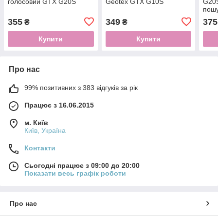
голосовий GTX G20S
Geotex GTX G10S
G20S
пош
355
349
375
₴
₴
Купити
Купити
Про нас
99% позитивних з 383 відгуків за рік
Працює з 16.06.2015
м. Київ
Київ, Україна
Контакти
Сьогодні працює з 09:00 до 20:00
Показати весь графік роботи
Про нас