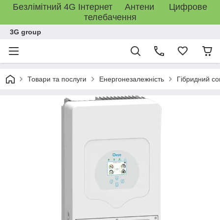
Безлімітний 4G Інтернет Антени Цифрове
телебачення
3G group
Товари та послуги
Енергонезалежність
Гібридний с