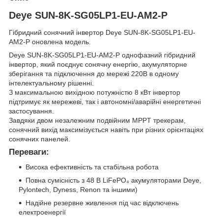
Deye SUN-8K-SG05LP1-EU-AM2-P
Гібридний сонячний інвертор Deye SUN-8K-SG05LP1-EU-
AM2-P оновлена модель.
Deye SUN-8K-SG05LP1-EU-AM2-P однофазний гібридний
інвертор, який поєднує сонячну енергію, акумуляторне
зберігання та підключення до мережі 220В в одному
інтелектуальному рішенні.
З максимальною вихідною потужністю 8 кВт інвертор
підтримує як мережеві, так і автономні/аварійні енергетичні
застосування.
Завдяки двом незалежним подвійним MPPT трекерам,
сонячний вихід максимізується навіть при різних орієнтаціях
сонячних панелей.
Переваги:
Висока ефективність та стабільна робота
Повна сумісність з 48 В LiFePO₄ акумуляторами Deye,
Pylontech, Dyness, Renon та іншими)
Надійне резервне живлення під час відключень
електроенергії