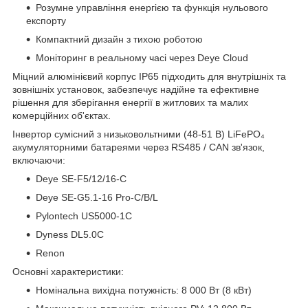
Розумне управління енергією та функція нульового
експорту
Компактний дизайн з тихою роботою
Моніторинг в реальному часі через Deye Cloud
Міцний алюмінієвий корпус IP65 підходить для внутрішніх та
зовнішніх установок, забезпечує надійне та ефективне
рішення для зберігання енергії в житлових та малих
комерційних об'єктах.
Інвертор сумісний з низьковольтними (48-51 В) LiFePO₄
акумуляторними батареями через RS485 / CAN зв'язок,
включаючи:
Deye SE-F5/12/16-C
Deye SE-G5.1-16 Pro-С/B/L
Pylontech US5000-1C
Dyness DL5.0C
Renon
Основні характеристики:
Номінальна вихідна потужність: 8 000 Вт (8 кВт)