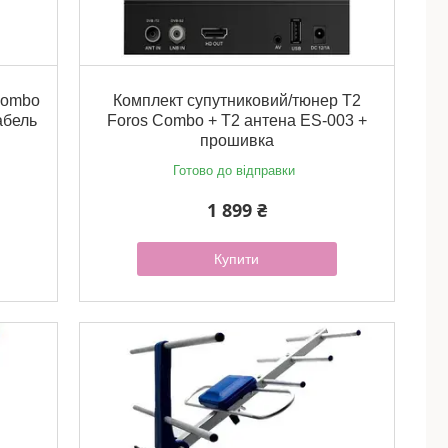
Combo
Комплект супутниковий/тюнер Т2
абель
Foros Combo + Т2 антена ES-003 +
прошивка
Готово до відправки
1 899 ₴
Купити