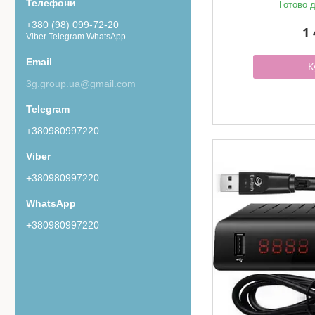
Готово д
+380 (98) 099-72-20
1 
Viber Telegram WhatsApp
К
3g.group.ua@gmail.com
+380980997220
+380980997220
+380980997220