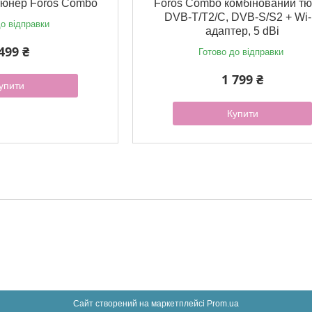
тюнер Foros Combo
Foros Combo комбінований т
DVB-T/T2/C, DVB-S/S2 + Wi-
о відправки
адаптер, 5 dBi
499 ₴
Готово до відправки
1 799 ₴
упити
Купити
Сайт створений на маркетплейсі
Prom.ua