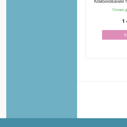
Комбінований 
Готово д
1 
К