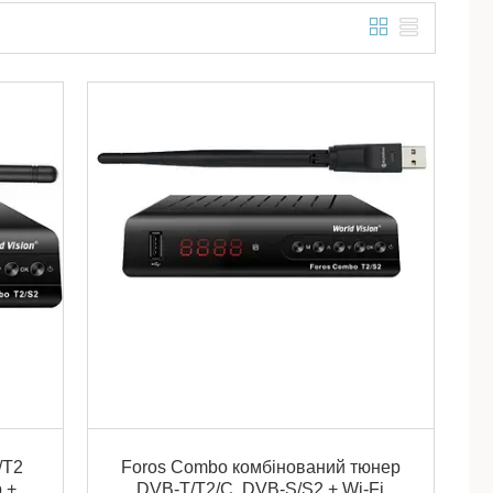
/T2
Foros Combo комбінований тюнер
 +
DVB-T/T2/C, DVB-S/S2 + Wi-Fi