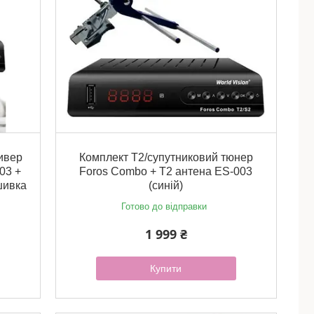
ивер
Комплект Т2/супутниковий тюнер
03 +
Foros Combo + Т2 антена ES-003
шивка
(синій)
Готово до відправки
1 999 ₴
Купити