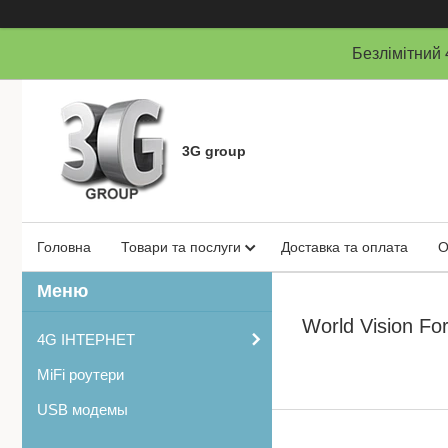
Безлімітни
3G group
Головна
Товари та послуги
Доставка та оплата
О
World Vision F
4G ІНТЕРНЕТ
MiFi роутери
USB модемы