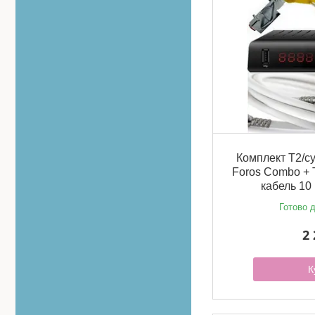
Комплект Т2/с
Foros Combo + 
кабель 10
Готово д
2 
К