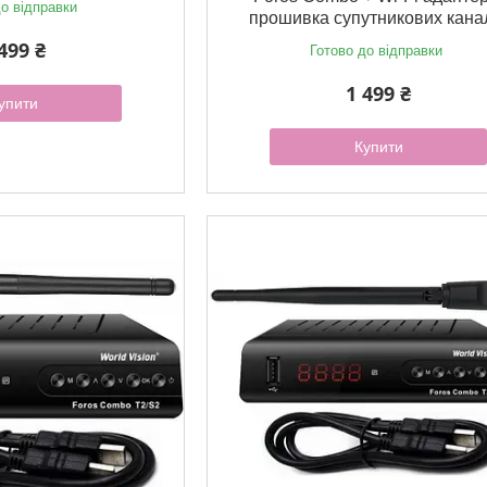
о відправки
прошивка супутникових кана
499 ₴
Готово до відправки
1 499 ₴
упити
Купити