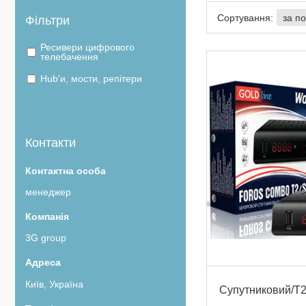
Фільтри
Ресивери цифрового
телебачення
Hub'и, мости, репітери
Контакти
менеджер
3G group
Київ, Україна
Супутниковий/Т2