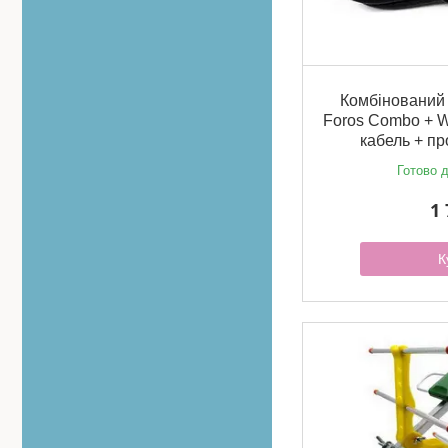
Комбінований
Foros Combo + W
кабель + пр
Готово д
1 
К