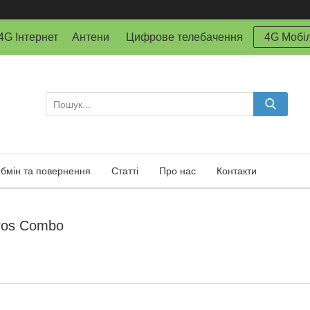
й 4G Інтернет Антени Цифрове телебачення
4G Мобіл
бмін та повернення
Статті
Про нас
Контакти
oros Combo