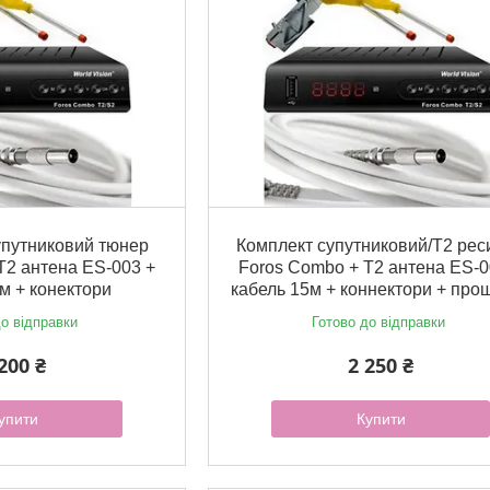
упутниковий тюнер
Комплект супутниковий/Т2 рес
Т2 антена ES-003 +
Foros Combo + Т2 антена ES-0
 м + конектори
кабель 15м + коннектори + про
о відправки
Готово до відправки
200 ₴
2 250 ₴
упити
Купити