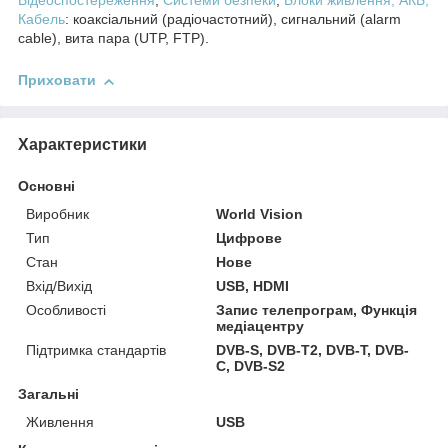
Відеоспостереження
,
Системи безпеки
,
Блоки живлення, АКБ,
Кабель
: коаксіальний (радіочастотний), сигнальний (alarm
cable), вита пара (UTP, FTP).
Приховати
Характеристики
Основні
Виробник
World Vision
Тип
Цифрове
Стан
Нове
Вхід/Вихід
USB, HDMI
Особливості
Запис телепрограм, Функція
медіацентру
Підтримка стандартів
DVB-S, DVB-T2, DVB-T, DVB-
C, DVB-S2
Загальні
Живлення
USB