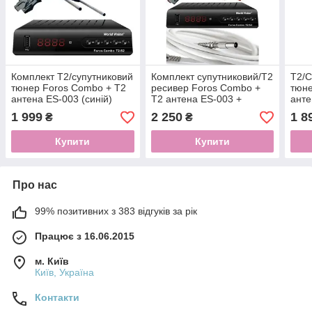
Комплект Т2/супутниковий
Комплект супутниковий/Т2
Т2/С
тюнер Foros Combo + Т2
ресивер Foros Combo +
тюне
антена ES-003 (синій)
Т2 антена ES-003 +
анте
кабель 15м + коннектори
1 999
2 250
1 8
₴
₴
+ прошивка
Купити
Купити
Про нас
99% позитивних з 383 відгуків за рік
Працює з 16.06.2015
м. Київ
Київ, Україна
Контакти