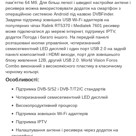
пам'яттю 64 Мб. Для більш легкої і швидкої настройки антени і
ресивера можна використовувати додаток на смартфон з
операційною системою Android під назвою DVBFinder.
Завдяки підтримці зовнішніх USB Wi-Fi адаптерів на
популярних чіпах Ralink RT5370 і Mediatek 7601 ресивер
може підключатися до мережі інтернет, підтримує IPTV,
додаток Погода і багато іншого. На передній панелі
розташовані кнопки управління, чотиризначний
семисегментний LED дисплей і один порт USB 2.0 на задній
панелі композитний і HDMI виходи, порт для зовнішнього
блоку живлення 12В, другий USB 2.0. World Vision Foros
Combo виконаний з високоякісного пластику в класичному
чорному кольорі.
Особливості:
Підтримка DVB-S/S2 і DVB-T/T2/C стандартів
Чотиризначний семисегментний LED дисплей
Високопродуктивний процесор
Підтримка зовнішніх Wi-Fi адаптерів
Підтримка IPTV
Налаштування антени і ресивера через додаток на
смартфоні