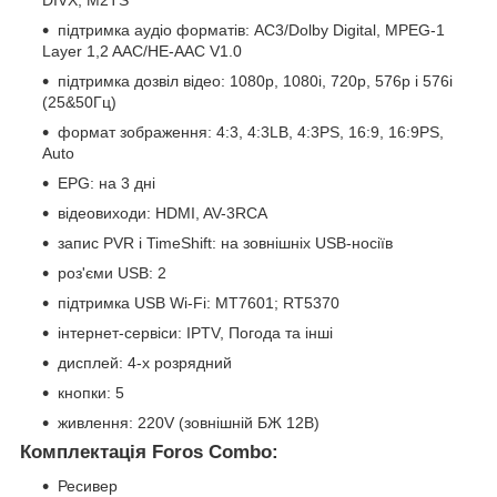
підтримка аудіо форматів: АС3/Dolby Digital, MPEG-1
Layer 1,2 AAC/HE-AAC V1.0
підтримка дозвіл відео: 1080p, 1080i, 720p, 576p і 576i
(25&50Гц)
формат зображення: 4:3, 4:3LB, 4:3PS, 16:9, 16:9PS,
Auto
EPG: на 3 дні
відеовиходи: HDMI, AV-3RCA
запис PVR і TimeShift: на зовнішніх USB-носіїв
роз'єми USB: 2
підтримка USB Wi-Fi: MT7601; RT5370
інтернет-сервіси: IPTV, Погода та інші
дисплей: 4-х розрядний
кнопки: 5
живлення: 220V (зовнішній БЖ 12В)
Комплектація Foros Combo:
Ресивер