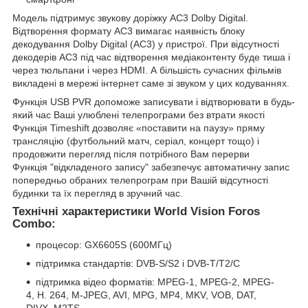
Модель підтримує звукову доріжку AC3 Dolby Digital.
Відтворення формату AC3 вимагає наявність блоку
декодування Dolby Digital (AC3) у пристрої. При відсутності
декодерів AC3 під час відтворення медіаконтенту буде тиша і
через тюльпани і через HDMI. А більшість сучасних фільмів
викладені в мережі інтернет саме зі звуком у цих кодуваннях.
Функція USB PVR допоможе записувати і відтворювати в будь-
який час Ваші улюблені телепрограми без втрати якості
Функція Timeshift дозволяє «поставити на паузу» пряму
трансляцію (футбольний матч, серіал, концерт тощо) і
продовжити перегляд після потрібного Вам перерви
Функція "відкладеного запису" забезпечує автоматичну запис
попередньо обраних телепрограм при Вашій відсутності
будинки та їх перегляд в зручний час.
Технічні характеристики World Vision Foros
Combo:
процесор: GX6605S (600МГц)
підтримка стандартів: DVB-S/S2 і DVB-T/T2/C
підтримка відео форматів: MPEG-1, MPEG-2, MPEG-
4, H. 264, M-JPEG, AVI, MPG, MP4, MKV, VOB, DAT,
DIVX, M2TS