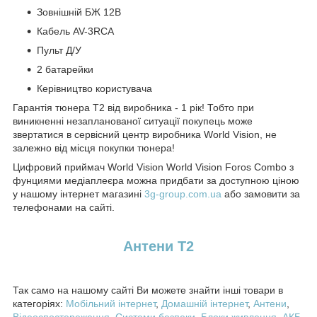
Зовнішній БЖ 12В
Кабель AV-3RCA
Пульт Д/У
2 батарейки
Керівництво користувача
Гарантія тюнера Т2 від виробника - 1 рік! Тобто при
виникненні незапланованої ситуації покупець може
звертатися в сервісний центр виробника World Vision, не
залежно від місця покупки тюнера!
Цифровий приймач World Vision World Vision Foros Combo з
фунциями медіаплеєра можна придбати за доступною ціною
у нашому інтернет магазині
3g-group.com.ua
або замовити за
телефонами на сайті.
Антени T2
Так само на нашому сайті Ви можете знайти інші товари в
категоріях:
Мобільний інтернет
,
Домашній інтернет
,
Антени
,