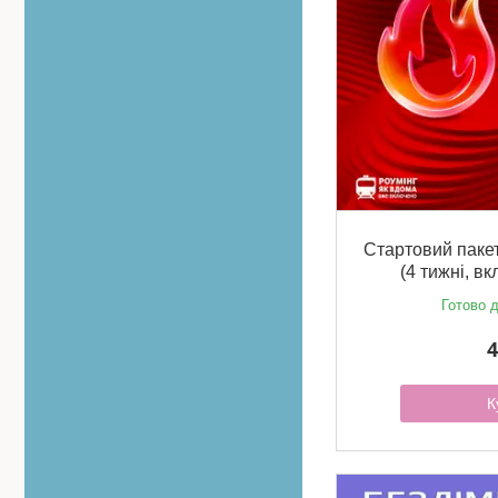
Стартовий пакет
(4 тижні, в
Готово д
4
К