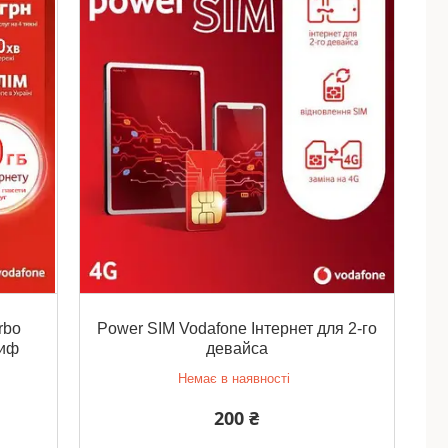
rbo
Power SIM Vodafone Інтернет для 2-го
риф
девайса
Немає в наявності
200 ₴