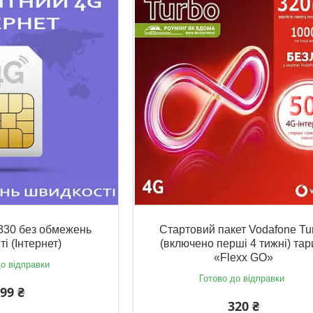
330 без обмежень
Стартовий пакет Vodafone Tu
і (Інтернет)
(включено перші 4 тижні) та
«Flexx GO»
о відправки
Готово до відправки
99 ₴
320 ₴