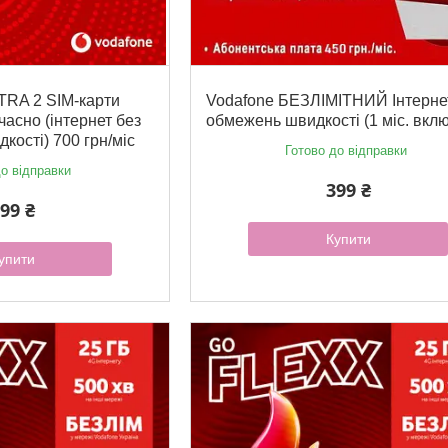
TRA 2 SIM-карти
Vodafone БЕЗЛІМІТНИЙ Інтерне
асно (інтернет без
обмежень швидкості (1 міс. вкл
кості) 700 грн/міс
Готово до відправки
о відправки
399 ₴
99 ₴
Купити
упити