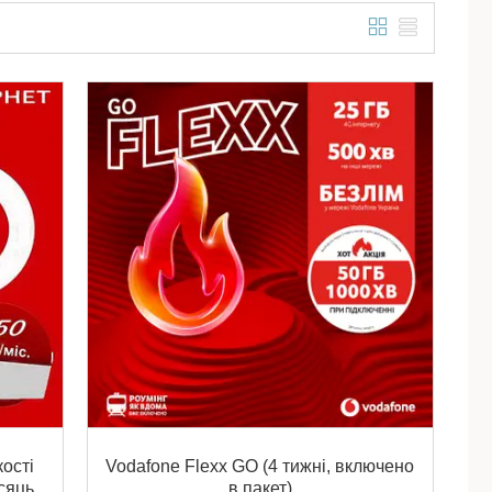
ості
Vodafone Flexx GO (4 тижні, включено
сяць
в пакет)