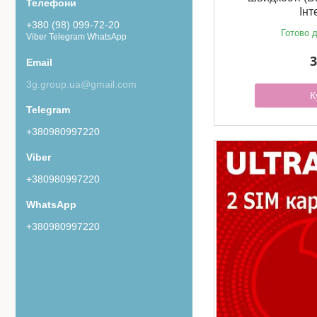
Інт
+380 (98) 099-72-20
Готово д
Viber Telegram WhatsApp
3
3g.group.ua@gmail.com
К
+380980997220
+380980997220
+380980997220