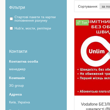
Фільтри
Стартові пакети та картки
поповнення рахунку
Топ
Hub'и, мости, репітери
Контакти
менеджер
3G group
Київ, Україна
Vodafone БЕЗЛ
швидкості (