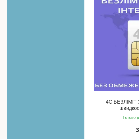
4G БЕЗЛІМІТ 
швидкост
Готово д
3