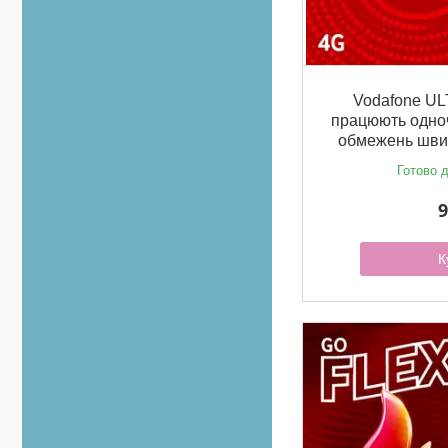
Vodafone UL
працюють одноч
обмежень швид
Готово д
9
К