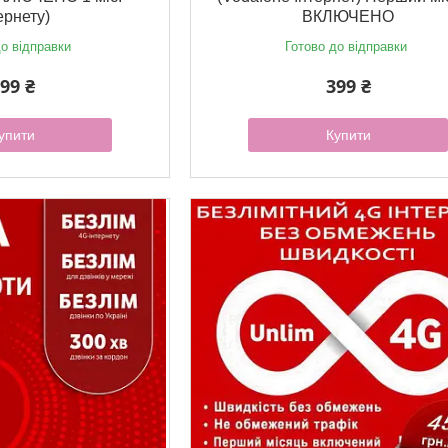
ернету)
ВКЛЮЧЕНО
о відправки
Готово до відправки
99 ₴
399 ₴
упити
Купити