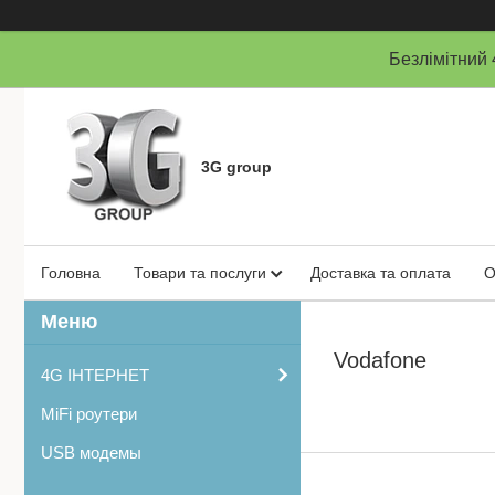
Безлімітни
3G group
Головна
Товари та послуги
Доставка та оплата
О
Vodafone
4G ІНТЕРНЕТ
MiFi роутери
USB модемы