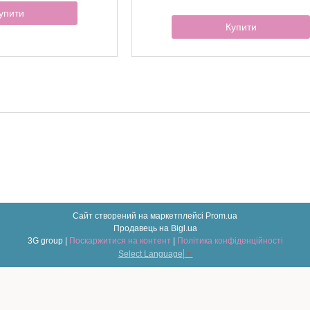
упити
Купити
Сайт створений на маркетплейсі
Prom.ua
Продавець на Bigl.ua
3G group |
Поскаржитися на контент
|
Політика конфіденційності
Select Language
▼