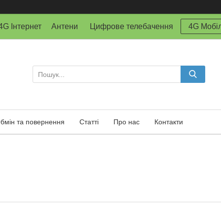
й 4G Інтернет Антени Цифрове телебачення
4G Мобіл
бмін та повернення
Статті
Про нас
Контакти