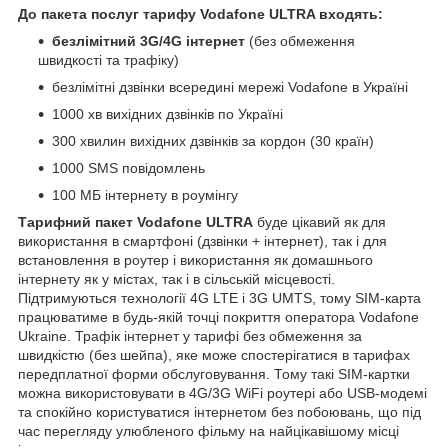
До пакета послуг тарифу Vodafone ULTRA входять:
безлімітний 3G/4G інтернет
(без обмеження
швидкості та трафіку)
безлімітні дзвінки всередині мережі Vodafone в Україні
1000 хв вихідних дзвінків по Україні
300 хвилин вихідних дзвінків за кордон (30 країн)
1000 SMS повідомлень
100 МБ інтернету в роумінгу
Тарифний пакет Vodafone ULTRA
буде цікавий як для
використання в смартфоні (дзвінки + інтернет), так і для
встановлення в роутер і використання як домашнього
інтернету як у містах, так і в сільській місцевості.
Підтримуються технології 4G LTE і 3G UMTS, тому SIM-карта
працюватиме в будь-якій точці покриття оператора Vodafone
Ukraine. Трафік інтернет у тарифі без обмеження за
швидкістю (без шейпа), яке може спостерігатися в тарифах
передплатної форми обслуговування. Тому такі SIM-картки
можна використовувати в 4G/3G WiFi роутері або USB-модемі
та спокійно користуватися інтернетом без побоювань, що під
час перегляду улюбленого фільму на найцікавішому місці