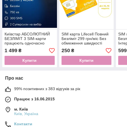
Київстар АБСОЛЮТНИЙ
SIM карта Lifecell Повний
SIM 
БЕЗЛІМІТ 3 SIM-карти
Безліміт 299 грн/міс Без
Безл
працюють одночасно
обмеження швидкості
Інте
(інтернет без обмежень
(SIM-карта без
швид
1 499
250
599
₴
₴
швидкості) 600 грн/міс
поповнення рахунку)
перш
Безконтрактний
Купити
Купити
Про нас
99% позитивних з 383 відгуків за рік
Працює з 16.06.2015
м. Київ
Київ, Україна
Контакти