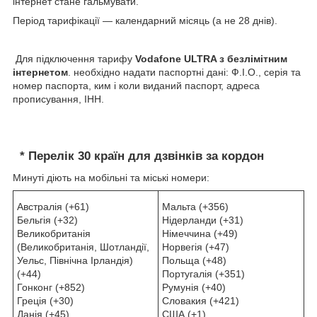
інтернет стане гальмувати.
Період тарифікації — календарний місяць (а не 28 днів).
Для підключення тарифу
Vodafone ULTRA з безлімітним
інтернетом
. необхідно надати паспортні дані: Ф.І.О., серія та
номер паспорта, ким і коли виданий паспорт, адреса
прописування, ІНН.
* Перелік 30 країн для дзвінків за кордон
Минуті діють на мобільні та міські номери:
Австралія (+61)
Мальта (+356)
Бельгія (+32)
Нідерланди (+31)
Великобританія
Німеччина (+49)
(Великобританія, Шотландії,
Норвегія (+47)
Уельс, Північна Ірландія)
Польща (+48)
(+44)
Португалія (+351)
Гонконг (+852)
Румунія (+40)
Греція (+30)
Словакия (+421)
Данія (+45)
США (+1)