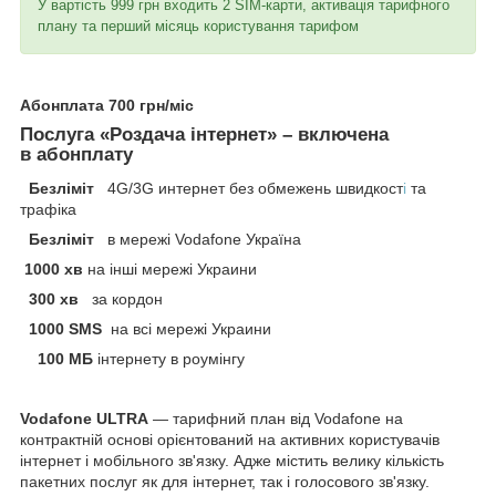
У вартість 999 грн входить 2 SIM-карти, активація тарифного
плану та перший місяць користування тарифом
Абонплата 700 грн/міс
Послуга «Роздача інтернет» – включена
в абонплату
Безліміт
4G/3G интернет без обмежень
швидкост
і
та
трафіка
Безліміт
в мережі Vodafone Україна
1000 хв
на інші мережі Украини
300
хв
за кордон
1000 SMS
на всі мережі Украини
100 МБ
інтернету в роумінгу
Vodafone ULTRA
— тарифний план від Vodafone на
контрактній основі орієнтований на активних користувачів
інтернет і мобільного зв'язку. Адже містить велику кількість
пакетних послуг як для інтернет, так і голосового зв'язку.