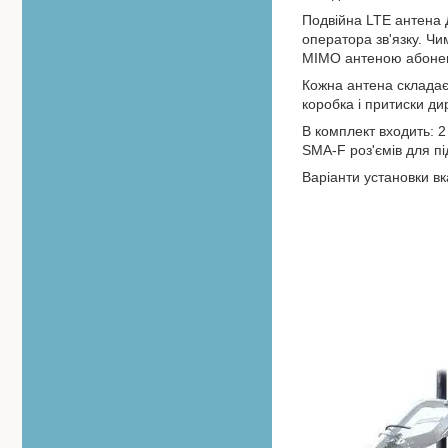
Подвійна LTE антена Д
оператора зв'язку. Ч
MIMO антеною абонент
Кожна антена складаєт
коробка і притиски ди
В комплект входить: 
SMA-F роз'ємів для п
Варіанти установки вк