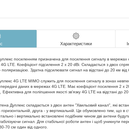
с
Характеристики
І
уплекс посиленням призначена для посилення сигналу в мережах о
 4G LTE. Коефіцієнт підсилення 2 х 20 dBi. Складається з двох спр
 поляризацією. Здатна підсилювати сигнал на відстані до 20 км від 
плекс 4G LTE MIMO служить для посилення сигналу в зонах невпе
передачі даних в мережах 4G LTE. Має коефіцієнт посилення 2 х 20
 Ефективна для поліпшення якості зв'язку 4G LTE на відстані до 20
на Дуплекс складається з двох антен "Хвильовий канал", які встано
 горизонтальній, друга - у вертикальній. Це обумовлено тим, що в с
ально і вертикально встановлені подібним чином дві антени буду
абілізуючи сигнал. Для стабільної роботи антен і щоб уникнути пе
30-70 см один від одного.