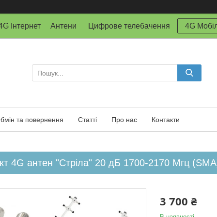
й 4G Інтернет Антени Цифрове телебачення
4G Мобіл
бмін та повернення
Статті
Про нас
Контакти
т 4G антен "Стріла" 20 дБ 1700-2170 Мгц (SMA
3 700 ₴
В наявності