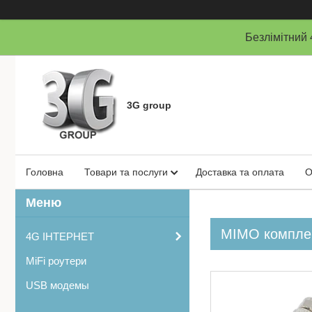
Безлімітни
3G group
Головна
Товари та послуги
Доставка та оплата
О
MIMO комплек
4G ІНТЕРНЕТ
MiFi роутери
USB модемы