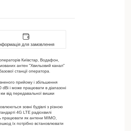
нформація для замовлення
ператорів Київстар, Водафон,
ямованих антен "Хвильовий канал"
базової станції оператора.
вненого прийому і збільшення
 dBi і може працювати в діапазоні
 км від передавальної вишки
влюються зовні будівлі з різною
тандарті 4G LTE радіохвилі
ть працювати як антени MIMO,
решкод їх потрібно встановлювати