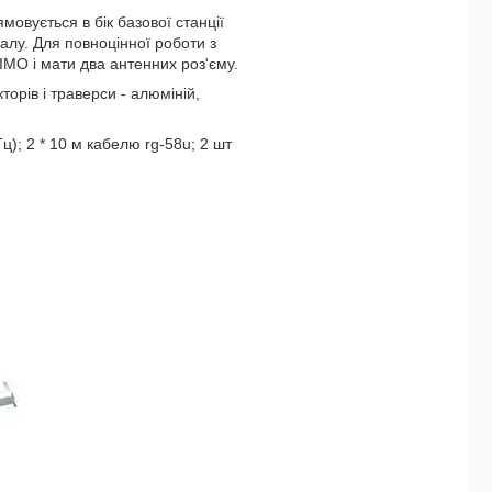
овується в бік базової станції
алу. Для повноцінної роботи з
MO і мати два антенних роз'єму.
орів і траверси - алюміній,
); 2 * 10 м кабелю rg-58u; 2 шт