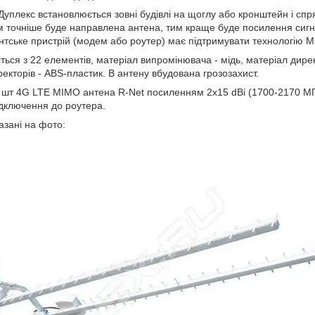
уплекс встановлюється зовні будівлі на щоглу або кронштейн і спрям
им точніше буде направлена антена, тим краще буде посилення сигн
ське пристрій (модем або роутер) має підтримувати технологію MI
ься з 22 елементів, матеріал випромінювача - мідь, матеріал директ
ректорів - ABS-пластик. В антену вбудована грозозахист.
2 шт 4G LTE MIMO антена R-Net посиленням 2х15 dBi (1700-2170 МГц
ідключення до роутера.
азані на фото: