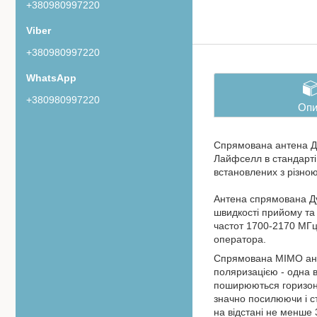
+380980997220
+380980997220
+380980997220
Опи
Спрямована антена Д
Лайфселл в стандарті
встановлених з різною
Антена спрямована Ду
швидкості прийому та 
частот 1700-2170 МГц.
оператора.
Спрямована MIMO анте
поляризацією - одна в
поширюються горизонт
значно посилюючи і ст
на відстані не менше 