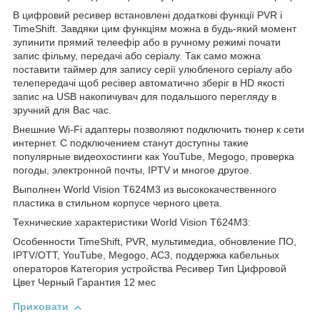
В цифровий ресивер встановлені додаткові функції PVR і
TimeShift. Завдяки цим функціям можна в будь-який момент
зупинити прямий телеефір або в ручному режимі почати
запис фільму, передачі або серіалу. Так само можна
поставити таймер для запису серії улюбленого серіалу або
телепередачі щоб ресівер автоматично зберіг в HD якості
запис на USB накопичувач для подальшого перегляду в
зручний для Вас час.
Внешние Wi-Fi адаптеры позволяют подключить тюнер к сети
интернет. С подключением станут доступны такие
популярные видеохостинги как YouTube, Megogo, проверка
погоды, электронной почты, IPTV и многое другое.
Выполнен World Vision T624М3 из высококачественного
пластика в стильном корпусе черного цвета.
Технические характеристики World Vision T624М3:
Особенности TimeShift, PVR, мультимедиа, обновление ПО,
IPTV/OTT, YouTube, Megogo, AC3, поддержка кабельных
операторов Категория устройства Ресивер Тип Цифровой
Цвет Черный Гарантия 12 мес
Приховати