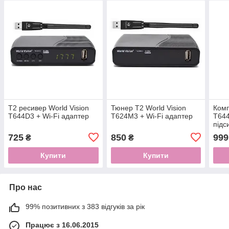
Т2 ресивер World Vision
Тюнер Т2 World Vision
Комп
T644D3 + Wi-Fi адаптер
Т624М3 + Wi-Fi адаптер
Т644
під
725
850
999
₴
₴
Купити
Купити
Про нас
99% позитивних з 383 відгуків за рік
Працює з 16.06.2015