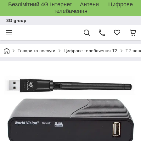
Безлімітний 4G Інтернет Антени Цифрове
телебачення
3G group
Товари та послуги
Цифрове телебачення T2
T2 тюн