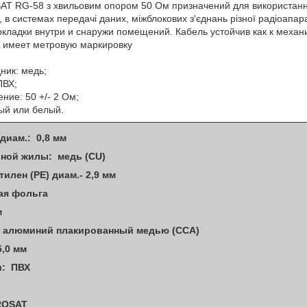
AT RG-58 з хвильовим опором 50 Ом призначений для використанн
у, в системах передачі даних, міжблокових з'єднань різної радіоапа
кладки внутри и снаружи помещений. Кабель устойчив как к механ
ь имеет метровую маркировку
ник: медь;
ПВХ;
ние: 50 +/- 2 Ом;
ный или белый.
 диам.: 0,8 мм
ьной жилы: медь (CU)
илен (РЕ) диам.- 2,9 мм
ая фольга
мм
: алюминий плакированный медью (CCA)
5,0 мм
и: ПВХ
ROSAT