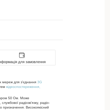
нформація для замовлення
их мереж для з'єднання
3G
стем
відеоспостереження,
пором 50 Ом. Може
службової радіозв'язку, радіо-
го призначення. Високоякісний