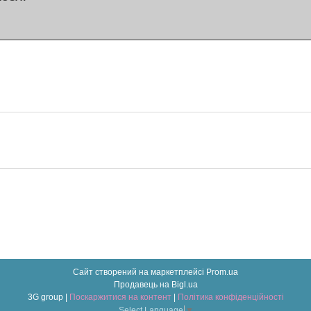
Сайт створений на маркетплейсі
Prom.ua
Продавець на Bigl.ua
3G group |
Поскаржитися на контент
|
Політика конфіденційності
Select Language
▼