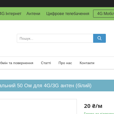
й 4G Інтернет Антени Цифрове телебачення
4G Мобіл
бмін та повернення
Статті
Про нас
Контакти
альний 50 Ом для 4G/3G антен (білий)
20 ₴/м
Готово до відправк