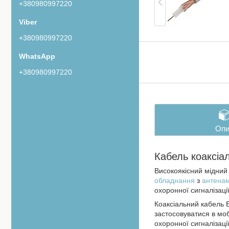
+380980997220
+380980997220
+380980997220
Опи
Кабель коаксіа
Високоякісний мідний
обладнання
з
антена
охоронної сигналізаці
Коаксіальний кабель 
застосовуватися в моб
охоронної сигналізац