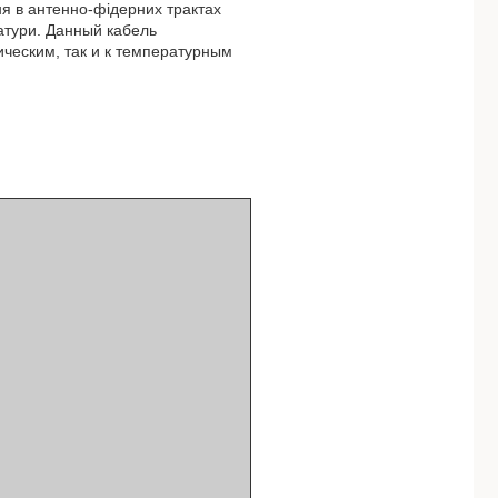
я в антенно-фідерних трактах
ратури. Данный кабель
ическим, так и к температурным