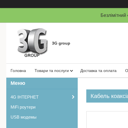
Безлімітни
3G group
Головна
Товари та послуги
Доставка та оплата
О
Кабель коаксі
4G ІНТЕРНЕТ
MiFi роутери
USB модемы