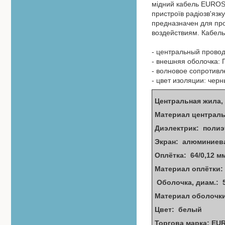
мідний кабель EUROS
пристроїв радіозв'язк
предназначен для про
воздействиям. Кабел
- центральный провод
- внешняя оболочка: 
- волновое сопротивле
- цвет изоляции: чер
Центральная жила,
Материал централ
Диэлектрик: полиэт
Экран: алюминиев
Оплётка: 64/0,12 
Материал оплётки
Оболочка, диам.: 
Материал оболочк
Цвет: белый
Торгова марка: EU