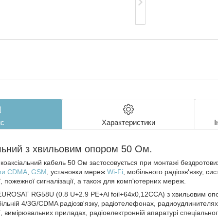
с
Характеристики
І
льний з хвильовим опором 50 Ом.
 коаксіальний кабель 50 Ом застосовується при монтажі бездротов
ми CDMA
,
GSM
, установки мереж
Wi-Fi
, мобільного радіозв'язку, си
ї, пожежної сигналізації, а також для комп'ютерних мереж.
EUROSAT RG58U (0.8 U+2.9 PE+Al foil+64х0,12CCA) з хвильовим о
ільній 4/3G/CDMA радіозв'язку, радіотелефонах, радиоудлинителях, 
ії, вимірювальних приладах, радіоелектронній апаратурі спеціально