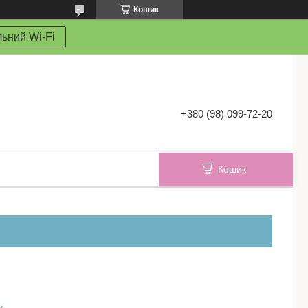
Кошик
ьний Wi-Fi
+380 (98) 099-72-20
Кошик
и