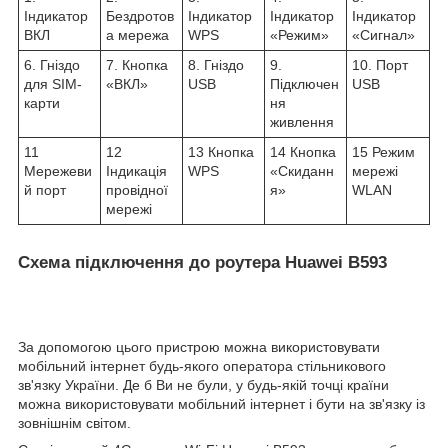
Індикатор
Бездротов
Індикатор
Індикатор
Індикатор
ВКЛ
а мережа
WPS
«Режим»
«Сигнал»
6. Гніздо
7. Кнопка
8. Гніздо
9.
10. Порт
для SIM-
«ВКЛ»
USB
Підключен
USB
карти
ня
живлення
11
12
13 Кнопка
14 Кнопка
15 Режим
Мережеви
Індикація
WPS
«Скиданн
мережі
й порт
провідної
я»
WLAN
мережі
Схема підключення до роутера Huawei B593
За допомогою цього пристрою можна використовувати
мобільний інтернет будь-якого оператора стільникового
зв'язку України. Де б Ви не були, у будь-якій точці країни
можна використовувати мобільний інтернет і бути на зв'язку із
зовнішнім світом.