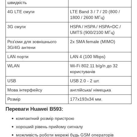
швидкість
4G LTE смуги
LTE Band 3 / 7 / 20 (800 /
1800 / 2600 МГц)
3G смуги
HSPA / HSPA / HSPA+DC /
UMTS (900/2100 МГц)
Роз'єми для зовнішнього
2х SMA female (MIMO)
3G/4G антени
LAN порти
LAN 4 (100 Mbps)
WLAN
Wi-Fi 802.11 b/g/n до 32
користувачів
USB
USB 2.0 - 2 шт.
Мова інтерфейсу
англійська/ німецька
Розмір
177х193х34 мм.
Переваги Huawei B593:
компактний розмір пристрою
хороший рівень прийому сигналу
можливість роботи мережі будь GSM операторів