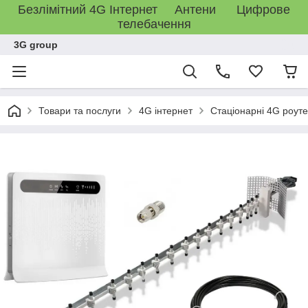
Безлімітний 4G Інтернет Антени Цифрове
телебачення
3G group
Товари та послуги
4G інтернет
Стаціонарні 4G роут