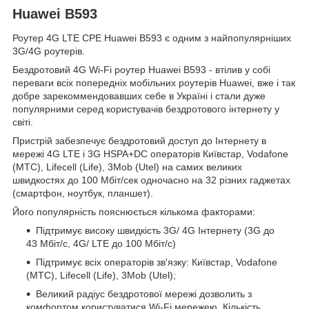
Huawei B593
Роутер 4G LTE CPE Huawei B593 є одним з найпопулярніших
3G/4G роутерів.
Бездротовий 4G Wi-Fi роутер Huawei B593 - втілив у собі
переваги всіх попередніх мобільних роутерів Huawei, вже і так
добре зарекоммендовавших себе в Україні і стали дуже
популярними серед користувачів бездротового інтернету у
світі.
Пристрій забезпечує бездротовий доступ до Інтернету в
мережі 4G LTE і 3G HSPA+DC операторів Київстар, Vodafone
(МТС), Lifecell (Life), 3Mob (Utel) на самих великих
швидкостях до 100 Мбіт/сек одночасно на 32 різних гаджетах
(смартфон, ноутбук, планшет).
Його популярність пояснюється кількома факторами:
Підтримує високу швидкість 3G/ 4G Інтернету (3G до
43 Мбіт/с, 4G/ LTE до 100 Мбіт/с)
Підтримує всіх операторів зв'язку: Київстар, Vodafone
(МТС), Lifecell (Life), 3Mob (Utel);
Великий радіус бездротової мережі дозволить з
комфортом користуватися Wi-Fi мережею. Кількість