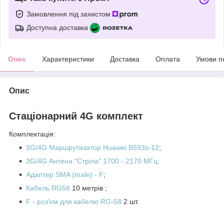
Замовлення під захистом
Доступна доставка
Опис
Характеристики
Доставка
Оплата
Умови п
Опис
Стаціонарний 4G комплект
Комплектація:
3G/4G М
аршрутизатор Huawei B593s-12
;
3G/4G Антена "Стріла"
1700 - 2170 МГц;
Адаптер
SMA (male) - F
;
Кабель RG58
10 метрів ;
F - роз'єм для кабелю RG-58
2 шт.