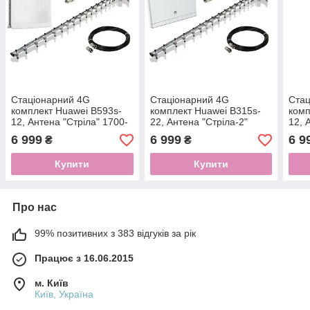
Стаціонарний 4G
Стаціонарний 4G
Стац
комплект Huawei B593s-
комплект Huawei B315s-
комп
12, Антена "Стріла" 1700-
22, Антена "Стріла-2"
12, 
2700 МГц
1700-2170 МГц 21 dBi
270
6 999
6 999
6 9
₴
₴
Купити
Купити
Про нас
99% позитивних з 383 відгуків за рік
Працює з 16.06.2015
м. Київ
Київ, Україна