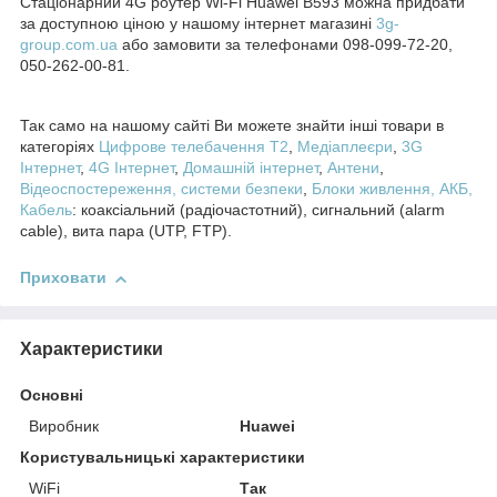
Стаціонарний 4G роутер Wi-Fi Huawei B593 можна придбати
за доступною ціною у нашому інтернет магазині
3g-
group.com.ua
або замовити за телефонами 098-099-72-20,
050-262-00-81.
Так само на нашому сайті Ви можете знайти інші товари в
категоріях
Цифрове телебачення T2
,
Медіаплеєри
,
3G
Інтернет
,
4
G Інтернет
,
Домашній інтернет
,
Антени
,
Відеоспостереження, системи безпеки
,
Блоки живлення, АКБ,
Кабель
: коаксіальний (радіочастотний), сигнальний (alarm
cable), вита пара (UTP, FTP).
Приховати
Характеристики
Основні
Виробник
Huawei
Користувальницькі характеристики
WiFi
Так