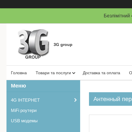
Безлімітни
3G group
Головна
Товари та послуги
Доставка та оплата
О
Антенный пер
4G ІНТЕРНЕТ
MiFi роутери
USB модемы