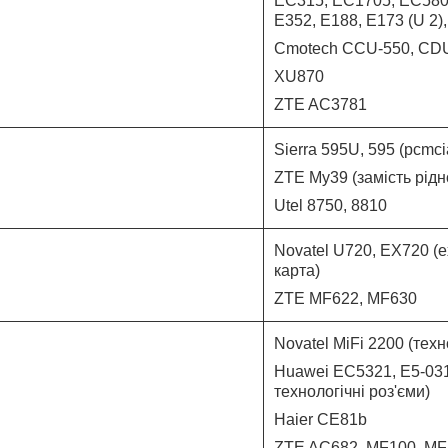
EC315, EC1705, EC580
E352, E188, E173 (U 2)
Cmotech CCU-550, CD
XU870
ZTE AC3781
Sierra 595U, 595 (pcmc
ZTE My39 (замість рідн
Utel 8750, 8810
Novatel U720, EX720 (
карта
)
ZTE MF622, MF630
Novatel MiFi 2200 (техн
Huawei EC5321, E5-031
технологічні роз'єми)
Haier CE81b
ZTE AC682, MF100, MF