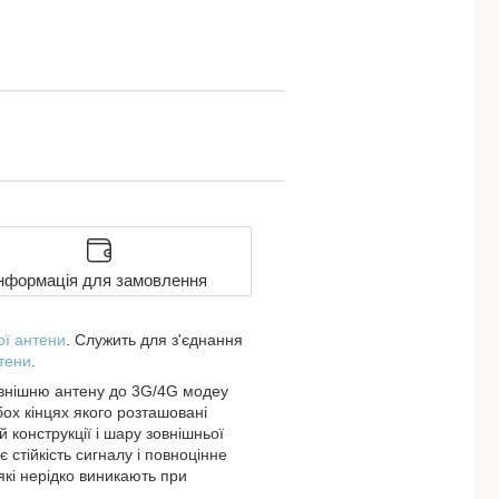
нформація для замовлення
ої антени
. Служить для з'єднання
тени
.
овнішню антену до 3G/4G модеу
бох кінцях якого розташовані
 конструкції і шару зовнішньої
 стійкість сигналу і повноцінне
які нерідко виникають при