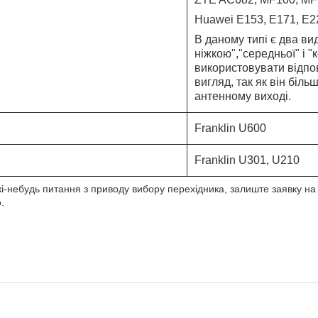
Huawei E153, E171, E2
В даному типі є два вид
ніжкою","середньої" і 
використовувати відп
вигляд, так як він біль
антенному виході.
Franklin U600
Franklin U301, U210
кі-небудь питання з приводу вибору перехідника, залиште заявку н
.