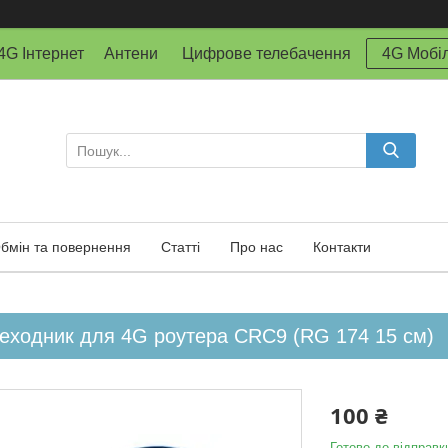
й 4G Інтернет Антени Цифрове телебачення
4G Мобіл
бмін та повернення
Статті
Про нас
Контакти
еходник для 4G роутера CRC9 (RG 174 15 см)
100 ₴
Готово до відправк