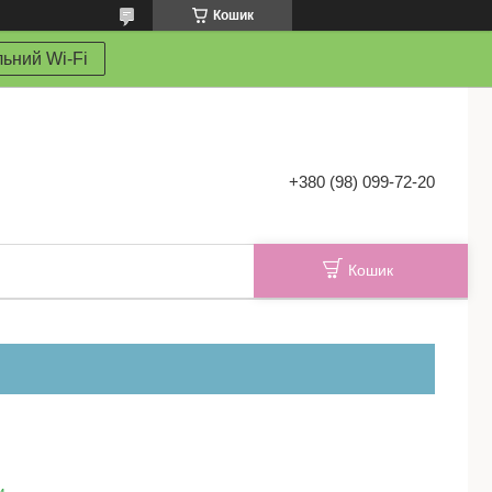
Кошик
ьний Wi-Fi
+380 (98) 099-72-20
Кошик
и