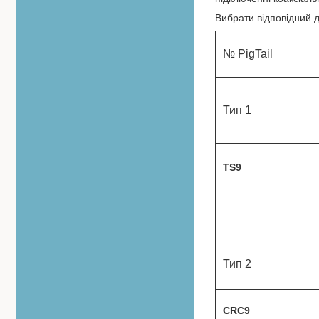
Вибрати відповідний 
№ PigTail
Тип 1
TS9
Тип 2
CRC9