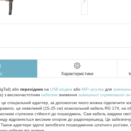
с
Характеристики
І
igTail) або
перехідник
на
USB модем
або
MiFi роутер
для
зовнішнь
а) з високочастотним
кабелем
зниження
зовнішньої спрямованої ан
 — це спеціальний адаптер, за допомогою якого можна підключити з
правило, це невеликий (15-25 см) коаксіальний кабель RG 174, на о
високим ступенем стійкості до пошкоджень. Сам кабель завдяки своїй
лориду відрізняється високим опором до радіоперешкод. Це забезпечує
 Також адаптери здатні запобігати пошкодженню штатного роз'єми, 
ного кабелю від антени.