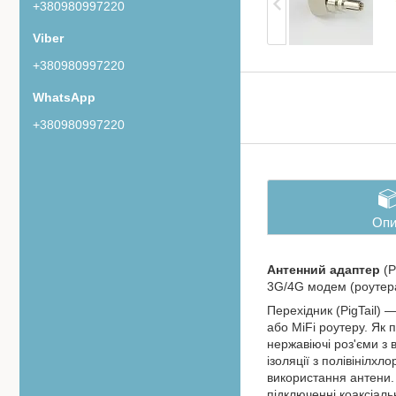
+380980997220
+380980997220
+380980997220
Опи
Антенний адаптер
(P
3G/4G модем (роутер
Перехідник (PigTail)
або MiFi роутеру. Як 
нержавіючі роз'єми з 
ізоляції з полівінілх
використання антени.
підключенні коаксіаль