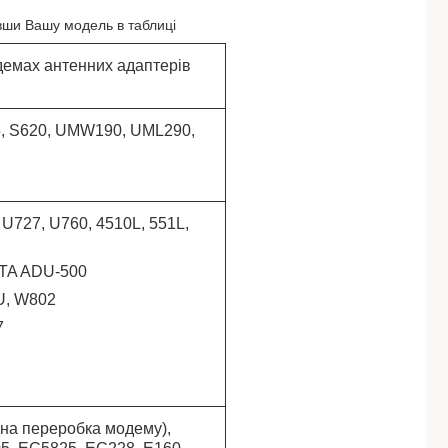
вши Вашу модель в таблиці
демах антенних адаптерів
, S620, UMW190, UML290,
U727, U760, 4510L, 551L,
TA ADU-500
0U, W802
7
на переробка модему),