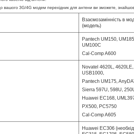
до вашого 3G/4G модем перехідник для антени ви зможете, знайшо
Взаємозамінність в мо
(модель)
Pantech UM150, UM185
UM100C
Cal-Comp A600
Novatel
4620L,
4620LE,
USB1000,
Pantech UM175,
AnyDA
Sierra 597U, 598U, 25
Huawei EC168, UML39
PX500, PC5750
Cal-Comp A605
Huawei EC306 (необхід