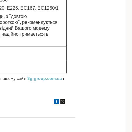
20, E226, EC167, EC1260/1
и, з "довгою
"короткою", рекомендується
овідний Вашого модему
ш надійно тримається в
а нашому сайті
3g-group.com.ua
і