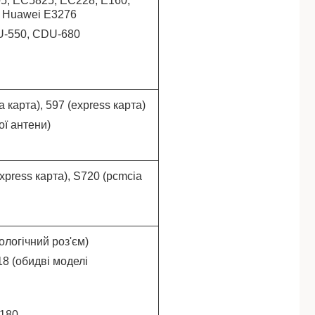
5, EC5825, EC228, E160,
, Huawei E3276
U-550, CDU-680
ia
карта
), 597 (express
карта
)
ої антени)
express
карта
), S720 (pcmcia
ологічний роз'єм)
8 (обидві моделі
180