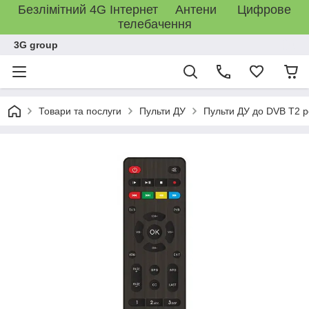
Безлімітний 4G Інтернет Антени Цифрове
телебачення
3G group
Товари та послуги
Пульти ДУ
Пульти ДУ до DVB Т2 р