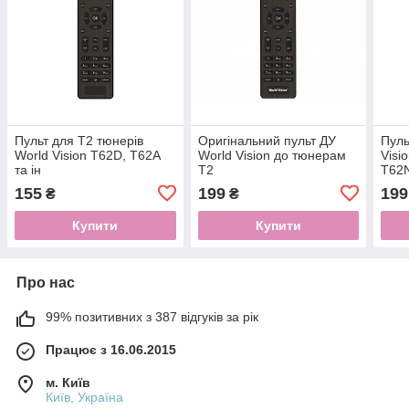
Пульт для T2 тюнерів
Оригінальний пульт ДУ
Пуль
World Vision T62D, T62A
World Vision до тюнерам
Visi
та ін
Т2
T62N
(ОР
155
199
199
₴
₴
Купити
Купити
Про нас
99% позитивних з 387 відгуків за рік
Працює з 16.06.2015
м. Київ
Київ, Україна