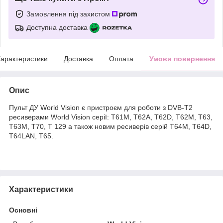
Замовлення під захистом
Доступна доставка
арактеристики
Доставка
Оплата
Умови повернення
Опис
Пульт ДУ World Vision є пристроєм для роботи з DVB-T2
ресиверами World Vision серії: T61M, Т62А, T62D, T62M, T63,
T63M, T70, Т 129 а також новим ресиверів серій Т64М, Т64D,
T64LAN, T65.
Характеристики
Основні