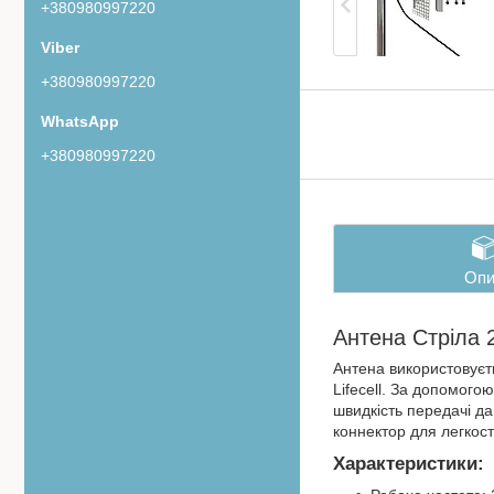
+380980997220
+380980997220
+380980997220
Опи
Антена Стріла 
Антена використовуєть
Lifecell. За допомого
швидкість передачі да
коннектор для легкост
Характеристики: