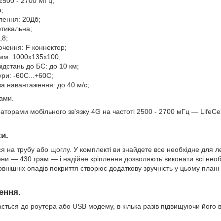
2500 - 2700 МГц;
;
лення: 20Дб;
ртикальна;
,8;
ючення: F коннектор;
 мм: 1000х135х100;
дстань до БС: до 10 км;
ри: -60С...+60С;
а навантаження: до 40 м/с;
рами.
аторами мобільного зв'язку 4G на частоті 2500 - 2700 мГц — LifeCell
и.
 на трубу або щоглу. У комплекті ви знайдете все необхідне для л
ни — 430 грам — і надійне кріплення дозволяють виконати всі необх
внішніх опадів покриття створює додаткову зручність у цьому плані —
ення.
ється до роутера або USB модему, в кілька разів підвищуючи його в