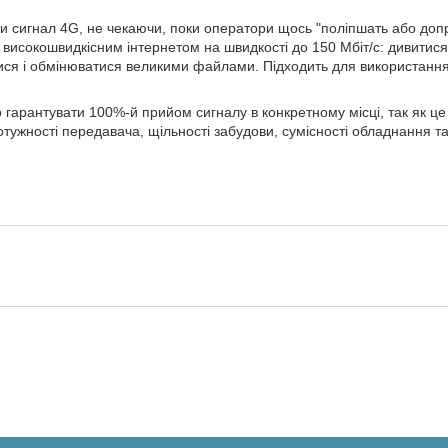
ти сигнал 4G, не чекаючи, поки оператори щось "поліпшать або до
 високошвидкісним інтернетом на швидкості до 150 Мбіт/с: дивитися
атися і обмінюватися великими файлами. Підходить для використання як
гарантувати 100%-й прийом сигналу в конкретному місці, так як це 
отужності передавача, щільності забудови, сумісності обладнання та