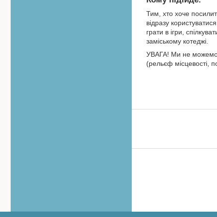
Тим, хто хоче посили
відразу користуватися
грати в ігри, спілкув
заміському котеджі.
УВАГА! Ми не можемо 
(рельєф місцевості, п