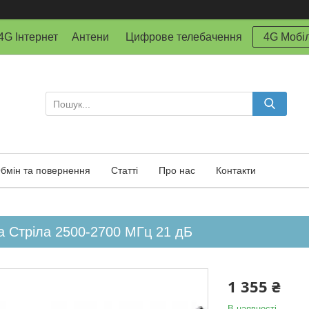
й 4G Інтернет Антени Цифрове телебачення
4G Мобіл
бмін та повернення
Статті
Про нас
Контакти
а Стріла 2500-2700 МГц 21 дБ
1 355 ₴
В наявності