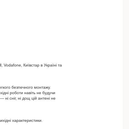
, Vodafone, Київстар в Україні та
егкого безпечного монтажу.
ідні роботи навіть не будучи
 ні сніг, ні дощ цій антені не
ихідні характеристики.