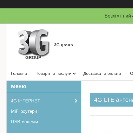
Безлімітни
3G group
Головна
Товари та послуги
Доставка та оплата
О
4G LTE антен
4G ІНТЕРНЕТ
MiFi роутери
USB модемы