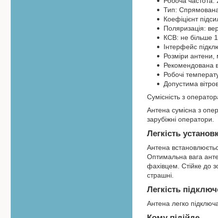
Робоча частота: 
Тип: Спрямована
Коефіцієнт підси
Поляризація: ве
КСВ: не більше 1
Інтерфейс підкл
Розміри антени,
Рекомендована ві
Робочі температу
Допустима вітров
Сумісність з операто
Антена сумісна з опер
зарубіжні оператори.
Легкість установк
Антена встановлюється
Оптимальна вага анте
фахівцем. Стійке до зо
страшні.
Легкість підключ
Антена легко підключа
Кому підійде.