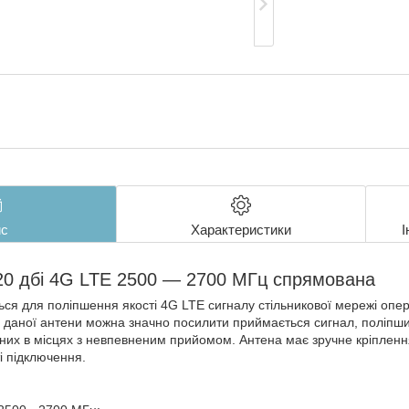
с
Характеристики
І
20 дбі 4G LTE 2500 — 2700 МГц спрямована
ся для поліпшення якості 4G LTE сигналу стільникової мережі опер
ю даної антени можна значно посилити приймається сигнал, поліпшити
них в місцях з невпевненим прийомом. Антена має зручне кріплення 
і підключення.