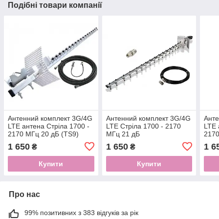
Подібні товари компанії
Антенний комплект 3G/4G
Антенний комплект 3G/4G
Анте
LTE антена Стріла 1700 -
LTE Стріла 1700 - 2170
LTE 
2170 МГц 20 дБ (TS9)
МГц 21 дБ
2170
1 650
1 650
1 6
₴
₴
Купити
Купити
Про нас
99% позитивних з 383 відгуків за рік