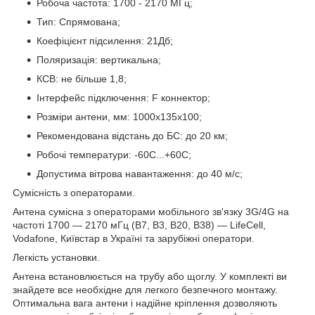
Робоча частота: 1700 - 2170 МГц;
Тип: Спрямована;
Коефіцієнт підсилення: 21Дб;
Поляризація: вертикальна;
КСВ: не більше 1,8;
Інтерфейс підключення: F коннектор;
Розміри антени, мм: 1000х135х100;
Рекомендована відстань до БС: до 20 км;
Робочі температури: -60С...+60С;
Допустима вітрова навантаження: до 40 м/с;
Сумісність з операторами.
Антена сумісна з операторами мобільного зв'язку 3G/4G на
частоті 1700 — 2170 мГц (B7, B3, B20, B38) — LifeCell,
Vodafone, Київстар в Україні та зарубіжні оператори.
Легкість установки.
Антена встановлюється на трубу або щоглу. У комплекті ви
знайдете все необхідне для легкого безпечного монтажу.
Оптимальна вага антени і надійне кріплення дозволяють