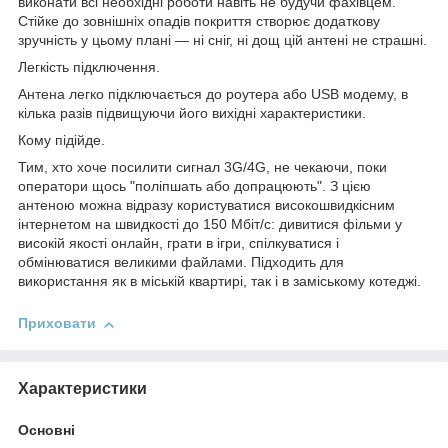
виконати всі необхідні роботи навіть не будучи фахівцем.
Стійке до зовнішніх опадів покриття створює додаткову
зручність у цьому плані — ні сніг, ні дощ цій антені не страшні.
Легкість підключення.
Антена легко підключається до роутера або USB модему, в
кілька разів підвищуючи його вихідні характеристики.
Кому підійде.
Тим, хто хоче посилити сигнал 3G/4G, не чекаючи, поки
оператори щось "поліпшать або допрацюють". З цією
антеною можна відразу користуватися високошвидкісним
інтернетом на швидкості до 150 Мбіт/с: дивитися фільми у
високій якості онлайн, грати в ігри, спілкуватися і
обмінюватися великими файлами. Підходить для
використання як в міській квартирі, так і в заміському котеджі.
Приховати
Характеристики
Основні