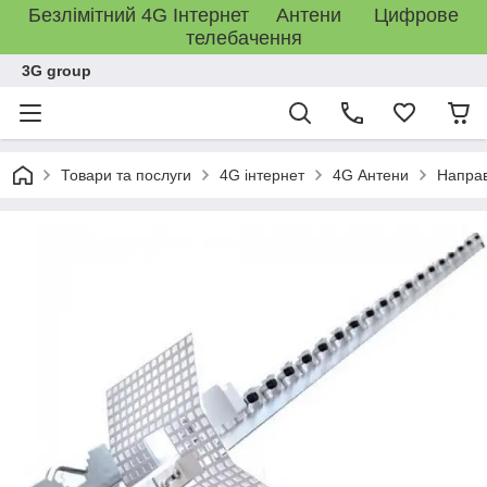
Безлімітний 4G Інтернет Антени Цифрове
телебачення
3G group
Товари та послуги
4G інтернет
4G Антени
Направ