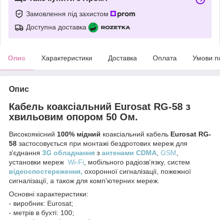
Замовлення під захистом
Доступна доставка
Опис
Характеристики
Доставка
Оплата
Умови п
Опис
Кабель коаксіальний
Eurosat RG-58
з
хвильовим опором
50 Ом
.
Високоякісний
100% мідний
коаксіальний кабель
Eurosat RG-
58
застосовується при монтажі бездротових мереж для
з'єднання
3G обладнання
з
антенами
CDMA
,
GSM
,
установки мереж
Wi-Fi
,
мобільного радіозв'язку, систем
відеоспостереження,
охоронної сигналізації, пожежної
сигналізації, а також для комп'ютерних мереж.
Основні характеристики:
- виробник: Eurosat;
- метрів в бухті: 100;