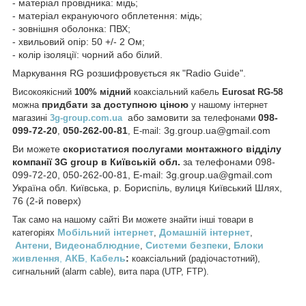
- матеріал провідника: мідь;
- матеріал екрануючого обплетення: мідь;
- зовнішня оболонка: ПВХ;
- хвильовий опір: 50 +/- 2 Ом;
- колір ізоляції: чорний або білий.
Маркування RG розшифровується як "Radio Guide".
Високоякісний
100% мідний
коаксіальний кабель
Eurosat RG-58
придбати за доступною ціною
можна
у нашому інтернет
або замовити за
098-
магазині
3g-group.com.ua
телефонами
099-72-20
050-262-00-81
3g.group.ua@gmail.com
,
,
E-mail:
Ви можете
скористатися послугами монтажного відділу
компанії 3G group в Київській обл.
за телефонами 098-
099-72-20, 050-262-00-81,
E-mail:
3g.group.ua@gmail.com
Україна
обл.
Київська, р. Бориспіль, вулиця Київський Шлях,
76 (2-й поверх)
Так само на нашому сайті Ви можете знайти інші товари в
Мобільний інтернет
Домашній інтернет
категоріях
,
,
Антени
Видеонаблюдние
Системи безпеки
Блоки
,
,
,
живлення
,
АКБ
,
Кабель
:
коаксіальний (радіочастотний),
сигнальний (alarm cable), вита пара (UTP, FTP).