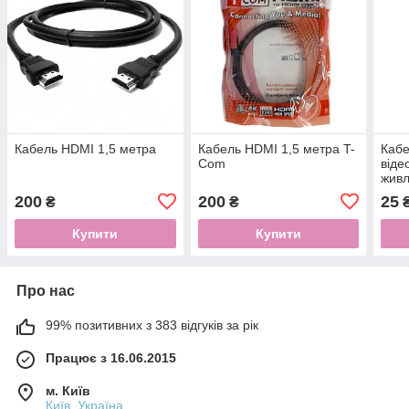
Кабель HDMI 1,5 метра
Кабель HDMI 1,5 метра T-
Кабе
Com
віде
жив
KBH-
200
200
25
₴
₴
₴
2x0.
Ом
Купити
Купити
Про нас
99% позитивних з 383 відгуків за рік
Працює з 16.06.2015
м. Київ
Київ, Україна