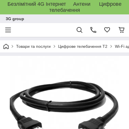
Безлімітний 4G Інтернет Антени Цифрове
телебачення
3G group
Товари та послуги
Цифрове телебачення T2
Wi-Fi а