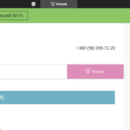
Кошик
ьний Wi-Fi
+380 (98) 099-72-20
Кошик
05
и