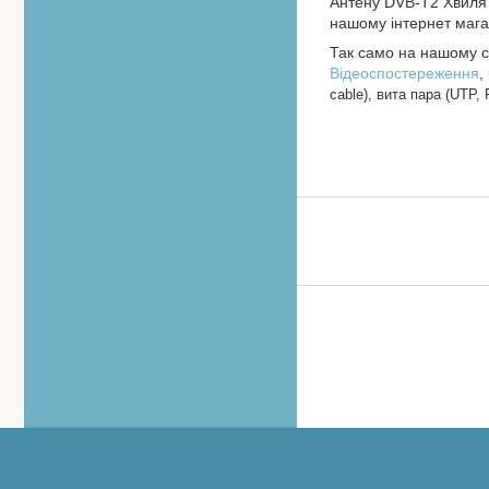
Антену DVB-T2 Хвиля
нашому інтернет мага
Так само на нашому са
Відеоспостереження
,
cable), вита пара (UTP, 