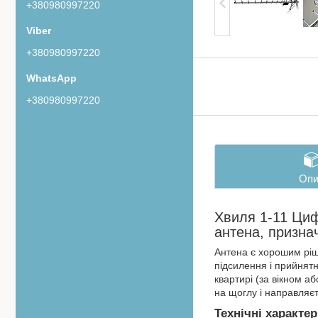
+380980997220
+380980997220
+380980997220
Опи
Хвиля 1-11 Ци
антена, призна
Антена є хорошим ріше
підсилення і прийнятн
квартирі (за вікном 
на щоглу і направляєт
Технічні характе