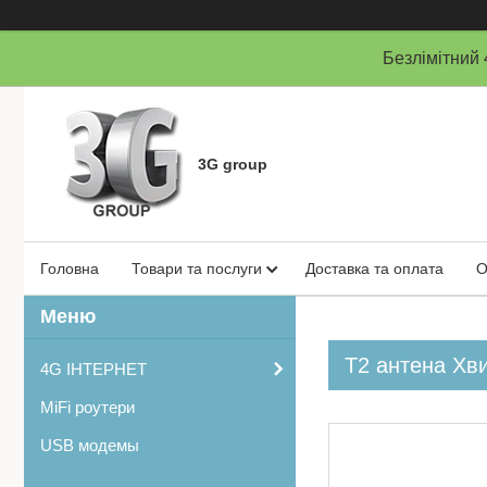
Безлімітни
3G group
Головна
Товари та послуги
Доставка та оплата
О
Т2 антена Хв
4G ІНТЕРНЕТ
MiFi роутери
USB модемы