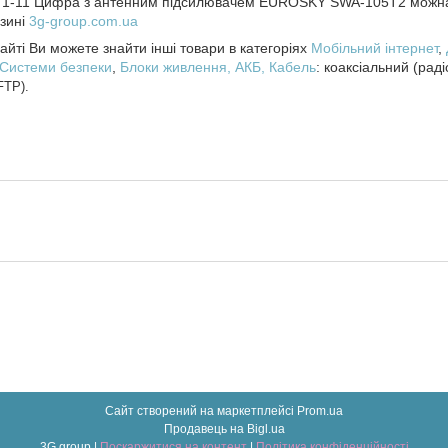
 1-11 Цифра з антенним підсилювачем EUROSKY SWA-105T2 можна 
зині
3g-group.com.ua
йті Ви можете знайти інші товари в категоріях
Мобільний інтернет
,
Системи безпеки
,
Блоки живлення, АКБ,
Кабель
: коаксіальний (рад
FTP).
Сайт створений на маркетплейсі
Prom.ua
Продавець на Bigl.ua
3G group |
Поскаржитися на контент
|
Політика конфіденційності