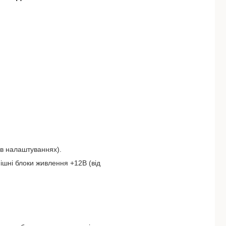
 в налаштуваннях).
ішні блоки живлення +12В (від