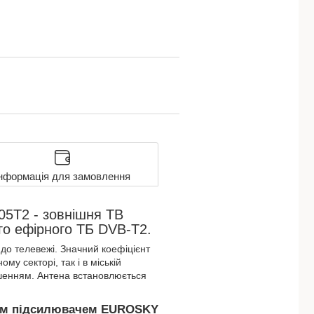
нформація для замовлення
5T2 - зовнішня ТВ
го ефірного ТБ DVB-T2.
 до телевежі. Значний коефіцієнт
у секторі, так і в міській
ішенням. Антена встановлюється
нним підсилювачем EUROSKY