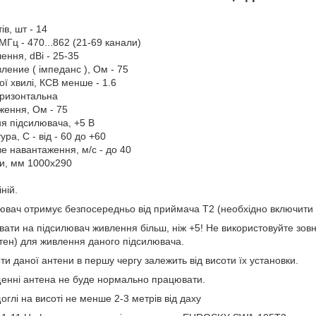
ів, шт - 14
 МГц - 470...862 (21-69 канали)
ення, dBi - 25-35
ление ( імпеданс ), Ом - 75
ої хвилі, КСВ менше - 1.6
оризонтальна
ження, Ом - 75
я підсилювача, +5 В
ра, С - від - 60 до +60
е навантаження, м/с - до 40
ри, мм 1000х290
ній.
ювач отримує безпосередньо від приймача Т2 (необхідно включити
ати на підсилювач живлення більш, ніж +5! Не використовуйте зовн
тен) для живлення даного підсилювача.
оти даної антени в першу чергу залежить від висоти їх установки.
щенні антена не буде нормально працювати.
оглі на висоті не менше 2-3 метрів від даху