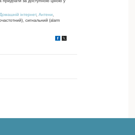
придбати за доступною ціною у
Домашній інтернет
,
Антени
,
іочастотний), сигнальний
(alarm