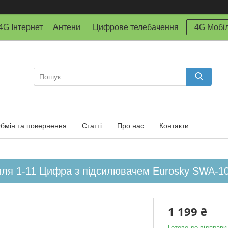
й 4G Інтернет Антени Цифрове телебачення
4G Мобіл
бмін та повернення
Статті
Про нас
Контакти
иля 1-11 Цифра з підсилювачем Eurosky SWA-1
1 199 ₴
Готово до відправк