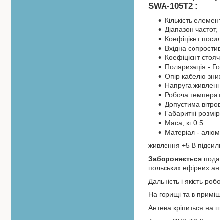
SWA-105T2 :
Кількість елемент
Діапазон частот,
Коефіцієнт посил
Вхідна сопростив
Коефіцієнт стояч
Поляризація - Г
Опір кабелю зни
Напруга живленн
Робоча температу
Допустима вітров
Габаритні розмі
Маса, кг 0.5
Матеріал - алюмі
живлення +5 В підсил
Забороняється
подав
польських ефірних ан
Дальність і якість роб
На горищі та в примі
Антена кріпиться на щ