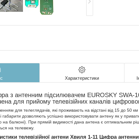
с
Характеристики
І
фра з антенним підсилювачем EUROSKY SWA-10
чена для прийому телевізійних каналів цифрово
нням для телеглядачів, які проживають на відстані від 15 до 50 км
і габарити дозволяють успішно використовувати антену як у приватном
або на балконі). При прямій видимості дана антена є оптимальним р
ься на телевежу.
ристики телевізійної антени Хвиля 1-11 Цифра анте