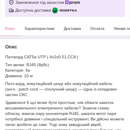
Замовлення під захистом
Доступна доставка
Опис
Характеристики
Доставка
Оплата
Умови п
Опис
Патчкорд CAT5e UTP ( 4х2х0.51,CCA )
Тип вилки: RJ45 (8p8c)
Категорія: 5е
Довжина: 10 м
Патч-корд, комутаційний шнур або комутаційний кабель
(англ.: patch cord — сполучний шнур) — одна із складових
частин СКС.
Здавалося б що може бути простіше, ніж обжати шматок
восьмижильного електричного кабелю? Знаючи схему
обтиску, маючи пару коннекторів RJ45, шматок витої пари
потрібної довжини і спеціальний інструмент, Ви дійсно можете
легко зробити це самі. Тоді чому заводський виріб,
виготовлений потоковим методом, коштує в рази більше, ніж