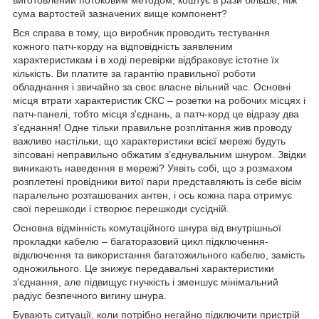
сума вартостей зазначених вище компонент?
Вся справа в тому, що виробник проводить тестування
кожного патч-корду на відповідність заявленим
характеристикам і в ході перевірки відбраковує істотне їх
кількість. Ви платите за гарантію правильної роботи
обладнання і звичайно за своє власне вільний час. Основні
місця втрати характеристик СКС – розетки на робочих місцях і
патч-панелі, тобто місця з'єднань, а патч-корд це відразу два
з'єднання! Одне тільки правильне розплітання жив проводу
важливо настільки, що характеристики всієї мережі будуть
зіпсовані неправильно обжатим з'єднувальним шнуром. Звідки
виникають наведення в мережі? Уявіть собі, що з розмахом
розплетені провідники витої пари представляють із себе вісім
паралельно розташованих антен, і ось кожна пара отримує
свої перешкоди і створює перешкоди сусідній.
Основна відмінність комутаційного шнура від внутрішньої
прокладки кабелю – багаторазовий цикл підключення-
відключення та використання багатожильного кабелю, замість
одножильного. Це знижує передавальні характеристики
з'єднання, але підвищує гнучкість і зменшує мінімальний
радіус безпечного вигину шнура.
Бувають ситуації, коли потрібно негайно підключити пристрій