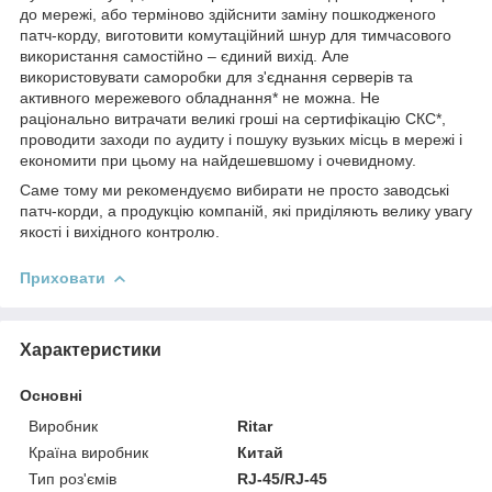
до мережі, або терміново здійснити заміну пошкодженого
патч-корду, виготовити комутаційний шнур для тимчасового
використання самостійно – єдиний вихід. Але
використовувати саморобки для з'єднання серверів та
активного мережевого обладнання* не можна. Не
раціонально витрачати великі гроші на сертифікацію СКС*,
проводити заходи по аудиту і пошуку вузьких місць в мережі і
економити при цьому на найдешевшому і очевидному.
Саме тому ми рекомендуємо вибирати не просто заводські
патч-корди, а продукцію компаній, які приділяють велику увагу
якості і вихідного контролю.
Приховати
Характеристики
Основні
Виробник
Ritar
Країна виробник
Китай
Тип роз'ємів
RJ-45/RJ-45