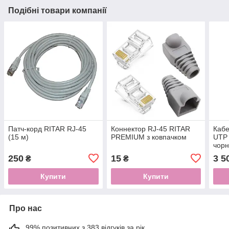
Подібні товари компанії
Патч-корд RITAR RJ-45
Коннектор RJ-45 RITAR
Кабе
(15 м)
PREMIUM з ковпачком
UTP 
чорн
250
15
3 5
₴
₴
Купити
Купити
Про нас
99% позитивних з 383 відгуків за рік