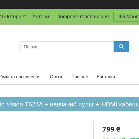
й 4G Інтернет Антени Цифрове телебачення
4G Мобіл
бмін та повернення
Статті
Про нас
Контакти
d Vision T624A + навчаний пульт + HDMI кабель
799 ₴
Готово до відправк