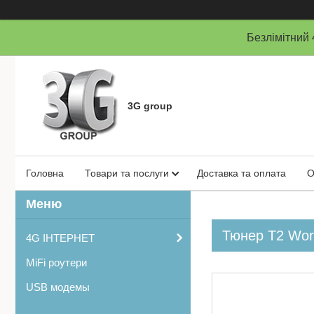
Безлімітни
3G group
Головна
Товари та послуги
Доставка та оплата
О
Тюнер Т2 Worl
4G ІНТЕРНЕТ
MiFi роутери
USB модемы