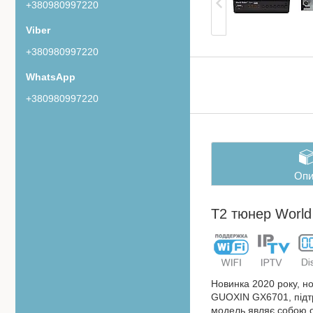
+380980997220
+380980997220
+380980997220
Опи
T2 тюнер World
Новинка 2020 року, н
GUOXIN GX6701, підт
модель являє собою о