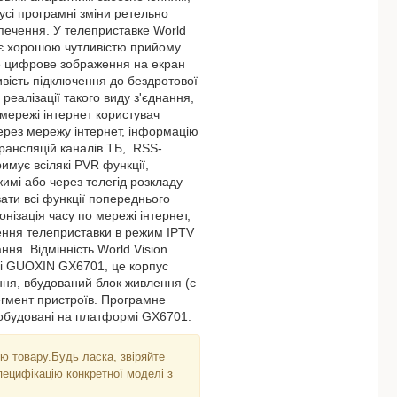
усі програмні зміни ретельно
зпечення. У телеприставке World
іє хорошою чутливістю прийому
сне цифрове зображення на екран
ивість підключення до бездротової
реалізації такого виду з'єднання,
 мережі інтернет користувач
рез мережу інтернет, інформацію
трансляцій каналів ТБ, RSS-
имує всілякі PVR функції,
имі або через телегід розкладу
ати всі функції попереднього
онізація часу по мережі інтернет,
ення телеприставки в режим IPTV
ня. Відмінність World Vision
і GUOXIN GX6701, це корпус
ння, вбудований блок живлення (є
егмент пристроїв. Програмне
побудовані на платформі GX6701.
ю товару.Будь ласка, звіряйте
пецифікацію конкретної моделі з