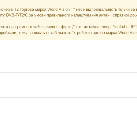
нерів T2 торгова марка World Vision ™ несе відповідальність тільки за 
рту DVB-T/Т2/C за умови правильного налаштування антен і справної роб
енти програмного забезпечення, функції такі як медіаплеєр, YouTube, IP
зробками, тому за якість і стабільність їх роботи торгова марка World Vis