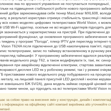
лонкою яка по зручності управління не поступається попередньої, 
 тільки на підвищення стабільності роботи нового програмного забе
лений добре зарекомендував себе тюнер MaxLinear MXL608, волод
алу, в результаті користувач отримує стабільність трансляції і які
і у всіх нових моделях цифрових телеприставок World Vision, є можл
й USB Wi-Fi адаптер, оскільки не всі моделі адаптерів підходять для 
я зазначається у характеристиках на пристрій. При підключенні до
рограмний функціонал, це оновлення програмного забезпечення че
 тиждень у програмі "Погода", плеєр IPTV для перегляду інтернет-
Vision T624A після підключення до USB накопичувача пам'яті, підтр
апис телепрограми, запис по таймеру встановленому в ручному реж
 перегляд таймшифт. У програмному забезпеченні вдалося реалізув
вачів модельного ряду Т62, а також модифікувати їх, такі, як: синхр
ікування при аварійному відключенні електрики, стартова завантаж
скравості дисплея LED як у робочому режимі, так і у режимі очікуван
ТБ приставками нового модельного ряду побудованого на процесор
 металу, на лицьовій панелі присутній LED дисплей і кнопки керува
ня зовнішнього БЖ 5V/2A), дана модель займає середній ціновий с
ано таким чином, що підходить на всі телеприставки World Vision 
ає за собою право на внесення змін у конструкцію, дизайн і комплектаці
 з інформацією на офіційному сайті компанії виробника або уточнюйте с
мпанії.