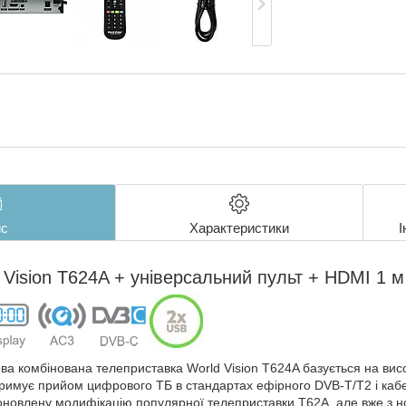
с
Характеристики
І
 Vision T624A + універсальний пульт + HDMI 1 м
ова комбінована телеприставка World Vision T624A базується на ви
римує прийом цифрового ТБ в стандартах ефірного DVB-T/T2 і каб
новлену модифікацію популярної телеприставки T62A, але вже з 