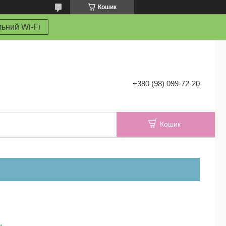
Кошик
ьний Wi-Fi
+380 (98) 099-72-20
Кошик
и