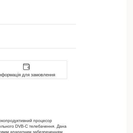
нформація для замовлення
сокопродуктивний процесор
ельного DVB-C телебачення. Дана
новим апаратним забезпеченням,