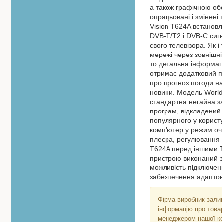
а також графічною обо
опрацьовані і змінені
Vision T624A встанов
DVB-T/T2 і DVB-C сигн
свого телевізора. Як 
мережі через зовнішні
то детальна інформаці
отримає додатковий п
про прогноз погоди на
новини. Модель World 
стандартна негайна з
програм, відкладений
популярного у користу
комп'ютер у режим оч
плеєра, регулювання я
T624A перед іншими 
пристрою виконаний з
можливість підключен
забезпечення адаптов
Фірма-виробник залиш
інформацію про товар
менеджером нашої ко