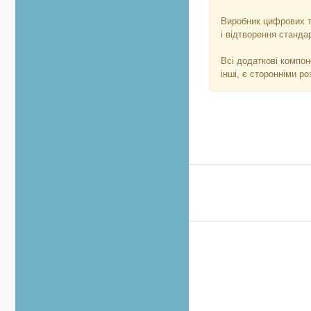
Виробник цифрових тю
і відтворення станда
Всі додаткові компон
інші, є сторонніми ро