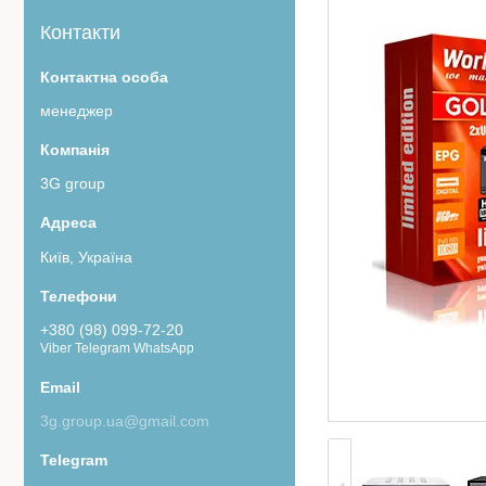
Контакти
менеджер
3G group
Київ, Україна
+380 (98) 099-72-20
Viber Telegram WhatsApp
3g.group.ua@gmail.com