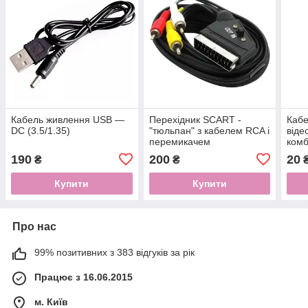
Кабель живлення USB —
Перехідник SCART -
Кабе
DC (3.5/1.35)
"тюльпан" з кабелем RCA і
віде
перемикачем
комб
жив
190
200
20
₴
₴
₴
KBH-
Чор
Купити
Купити
Про нас
99% позитивних з 383 відгуків за рік
Працює з 16.06.2015
м. Київ