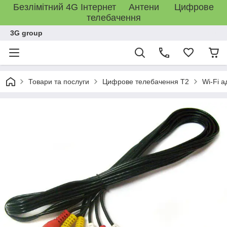
Безлімітний 4G Інтернет Антени Цифрове
телебачення
3G group
Товари та послуги
Цифрове телебачення T2
Wi-Fi а