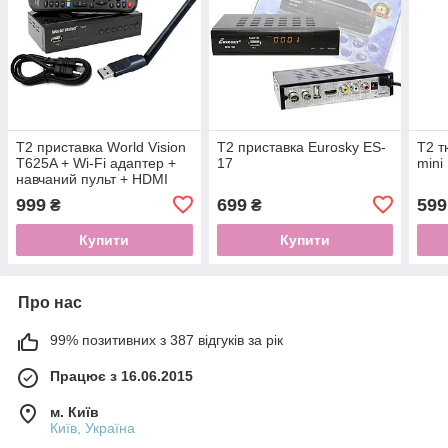
Т2 приставка World Vision
Т2 приставка Eurosky ES-
Т2 т
T625A + Wi-Fi адаптер +
17
mini
навчаний пульт + HDMI
кабель
999
699
599
₴
₴
Купити
Купити
Про нас
99% позитивних з 387 відгуків за рік
Працює з 16.06.2015
м. Київ
Київ, Україна