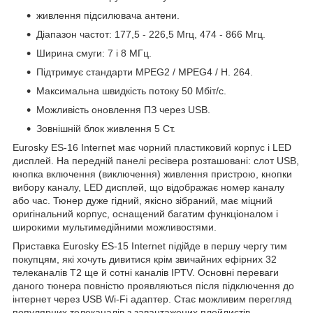
живлення підсилювача антени.
Діапазон частот: 177,5 - 226,5 Мгц, 474 - 866 Мгц.
Ширина смуги: 7 і 8 МГц.
Підтримує стандарти MPEG2 / MPEG4 / H. 264.
Максимальна швидкість потоку 50 Мбіт/с.
Можливість оновлення ПЗ через USB.
Зовнішній блок живлення 5 Ст.
Eurosky ES-16 Internet має чорний пластиковий корпус і LED
дисплей. На передній панелі ресівера розташовані: слот USB,
кнопка включення (виключення) живлення пристрою, кнопки
вибору каналу, LED дисплей, що відображає номер каналу
або час. Тюнер дуже гідний, якісно зібраний, має міцний
оригінальний корпус, оснащений багатим функціоналом і
широкими мультимедійними можливостями.
Приставка Eurosky ES-15 Internet підійде в першу чергу тим
покупцям, які хочуть дивитися крім звичайних ефірних 32
телеканалів Т2 ще й сотні каналів IPTV. Основні переваги
даного тюнера повністю проявляються після підключення до
інтернет через USB Wi-Fi адаптер. Стає можливим перегляд
популярних телеканалів з завантажених плейлистів.