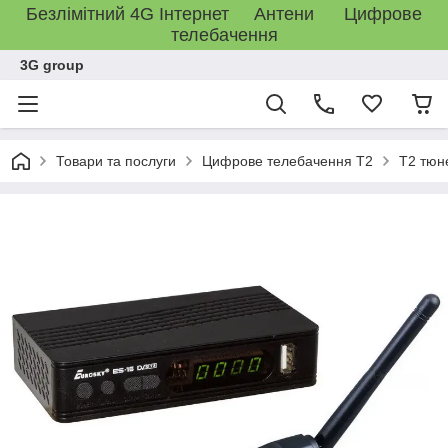
Безлімітний 4G Інтернет Антени Цифрове
телебачення
3G group
Товари та послуги
Цифрове телебачення T2
T2 тюн