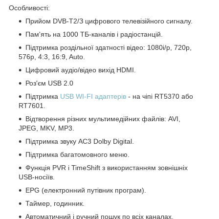
Особливості:
Прийом DVB-T2/З цифрового телевізійного сигналу.
Пам'ять на 1000 ТБ-каналів і радіостанцій.
Підтримка роздільної здатності відео: 1080i/p, 720p,
576p, 4:3, 16:9, Auto.
Цифровий аудіо/відео вихід HDMI.
Роз'єм USB 2.0
Підтримка
USB WI-FI адаптерів
- на чіпі RT5370 або
RT7601.
Відтворення різних мультимедійних файлів: AVI,
JPEG, MKV, MP3.
Підтримка звуку AC3 Dolby Digital.
Підтримка багатомовного меню.
Функція PVR і TimeShift з використанням зовнішніх
USB-носіїв.
EPG (електронний путівник програм).
Таймер, годинник.
Автоматичний і ручний пошук по всіх каналах.