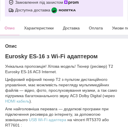
Замовлення під захистом
Доступна доставка
Опис
Характеристики
Доставка
Оплата
Умови п
Опис
Eurosky ES-16 з Wi-Fi адаптером
Унікальна пропозиція! Хітова модель! Тюнер (ресівер) T2
Eurosky ES-16 AC3 Internet.
Цифровий ефірний тюнер T2 з пультом дистанційного
управління, має можливість перегляду мультимедійних
файлів ― відео, фото, прослуховування музики, а так само
підтримка багатоканального звуку AC3 Dolby Digital (через
HDMI кабель
).
Але найголовніша перевага ― додаткові програми при
підключення ресивера до інтернету, за допомогою
зовнішнього
USB Wi-Fi адаптера
на чіпсеті RT5370 або
RT7601 :