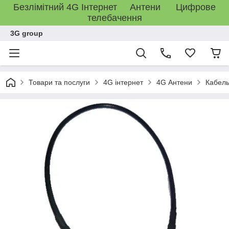
Безлімітний 4G Інтернет Антени Цифрове
телебачення
3G group
Товари та послуги
4G інтернет
4G Антени
Кабель