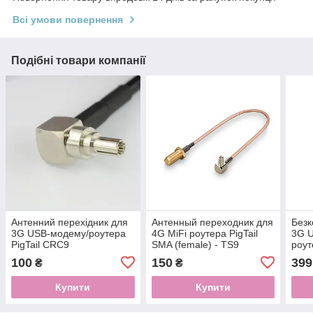
Всі умови повернення
Подібні товари компанії
Антенний перехідник для
Антенный переходник для
Безк
3G USB-модему/роутера
4G MiFi роутера PigTail
3G U
PigTail CRC9
SMA (female) - TS9
роут
100
150
399
₴
₴
Купити
Купити