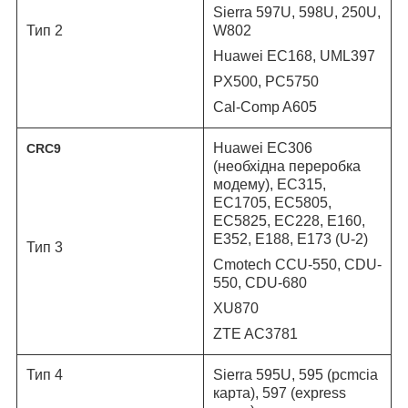
Sierra 597U, 598U, 250U,
Тип 2
W802
Huawei EC168, UML397
PX500, PC5750
Cal-Comp A605
Huawei EC306
CRC9
(необхідна переробка
модему), EC315,
EC1705, EC5805,
EC5825, EC228, E160,
E352, E188, E173 (U-2)
Тип 3
Cmotech CCU-550, CDU-
550, CDU-680
XU870
ZTE AC3781
Тип 4
Sierra 595U, 595 (pcmcia
карта
), 597 (express