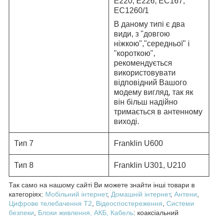
E220, E226, EC167,
EC1260/1
В даному типі є два
види, з "довгою
ніжкою","середньої" і
"короткою",
рекомендується
використовувати
відповідний Вашого
модему вигляд, так як
він більш надійно
тримається в антенному
виході.
Тип 7
Franklin U600
Тип 8
Franklin U301, U210
Так само на нашому сайті Ви можете знайти інші товари в
категоріях:
Мобільний інтернет
,
Домашній інтернет
,
Антени
,
Цифрове телебачення T2
,
Відеоспостереження
,
Системи
безпеки
,
Блоки живлення, АКБ,
Кабель
: коаксіальний