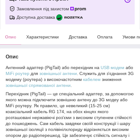
Замовлення під захистом
Доступна доставка
Опис
Характеристики
Доставка
Оплата
Умови п
Опис
Антенний адаптер (PigTail) або перехідник на
USB модем
або
MiFi роутер
для
зовнішньої антени
. Служить для з'єднання 3G
модему (роутера) з високочастотним
кабелем
зниження
зовнішньої спрямованої антени
.
Перехідник (PigTail) — це спеціальний адаптер, за допомогою
якого можна підключити зовнішню антену до 3G модеу або
MiFi роутеру. Як правило, це невеликий (15-25 см)
коаксіальний кабель RG 174, на обох кінцях якого
розташовані нержавіючі роз'єми з високим ступенем стійкості
до пошкоджень. Сам кабель завдяки своїй конструкції і шару
зовнішньої ізоляції з полівінілхлориду відрізняється високим
опором до радіоперешкод. Це забезпечує стійкість сигналу і