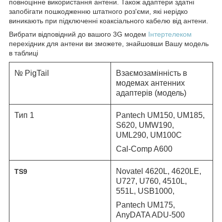
повноцінне використання антени. Також адаптери здатні
запобігати пошкодженню штатного роз'єми, які нерідко
виникають при підключенні коаксіального кабелю від антени.
Вибрати відповідний до вашого 3G модем
Інтертелеком
перехідник для антени ви зможете, знайшовши Вашу модель
в таблиці
№ PigTail
Взаємозамінність в
модемах антенних
адаптерів (модель)
Тип 1
Pantech UM150, UM185,
S620, UMW190,
UML290, UM100C
Cal-Comp A600
Novatel
4620L,
4620LE,
TS9
U727, U760, 4510L,
551L, USB1000,
Pantech UM175,
AnyDATA ADU-500