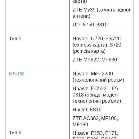
карта
)
ZTE My39 (замість рідної
антени)
Utel 8750, 8810
Тип 5
Novatel U720, EX720
(express
карта
), S720
(pcmcia
карта
)
ZTE MF622, MF630
Novatel MiFi 2200
MS-156
(технологічний роз'єм)
Huawei EC5321, E5-
0318 (обидві моделі
технологічні роз'єми)
Haier CE81b
ZTE AC682, MF100,
MF180
Тип 6
Huawei E153, E171,