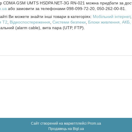
ер CDMA GSM UMTS HSDPA NET-3G RN-021 можна придбати за дост
m.ua
або замовити за телефонами 098-099-72-20, 050-262-00-81.
йті Ви можете знайти інші товари в категоріях:
Мобільний інтернет
я T2
,
Відеоспостереження
,
Системи безпеки
,
Блоки живлення, АКБ,
нальний (alarm cable), вита пара (UTP, FTP).
Сайт створений на маркетплейсі
Prom.ua
Продавець на Bigl.ua