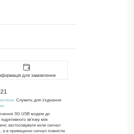
нформація для замовлення
021
 антени
. Служить для з'єднання
ни
.
ючення 3G USB модем до
індуктивного зв'язку між
енс застосовувати коли сигнал
, а в приміщенні сигнал повністю