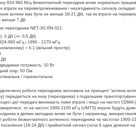
ону 824-960 Мгц безконтактний перехідник може нормально працю
к як втрати на перевипромінювання і неузгодженість сигналу склада
ння антени має бути не менше 18-21 Дбі, так як втрати на перевип
е менше 7 Дб.
ики перехідника NET-3G RN-021:
: 0 Дб (+/- 0,5 Дб)
824-960 мГц і 1990 - 2170 мГц
ановленому) < 5:1 (вільний простір)
б
7 Дб
водимая потужність: 10 Вт
дний опір: 50 Ом
ртикальна / горизонтальна
ідключенні робота перехідника заснована на принципі "антена-ант
у) передається на іншу (перехідника) з подальшим транспортуван
оцесі цієї передачі виникають певні втрати і якщо на частоті CDMA 
змиритися, то на частоті 1900-2100 мГц (UMTS) втрати будуть дуже с
рехідника в деяких випадках може не бути ( наприклад, використанн
ї роботи безконтактного антенного перехідника ча частотах 1900-2
посилення (18-24 Дб) і прийнятний сигнал (хоча б одне ділення на у