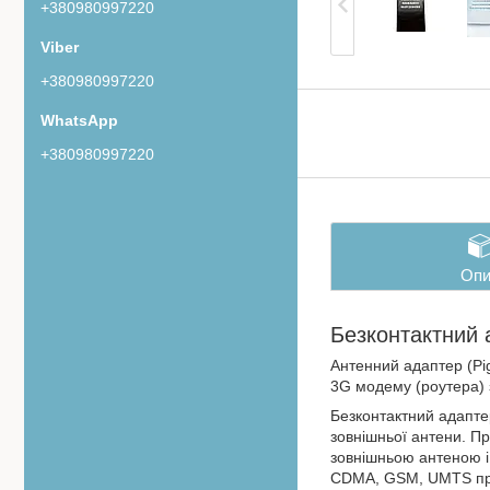
+380980997220
+380980997220
+380980997220
Опи
Безконтактний
Антенний адаптер (Pig
3G модему (роутера)
Безконтактний адап
зовнішньої антени. Пр
зовнішньою антеною і
CDMA, GSM, UMTS прий