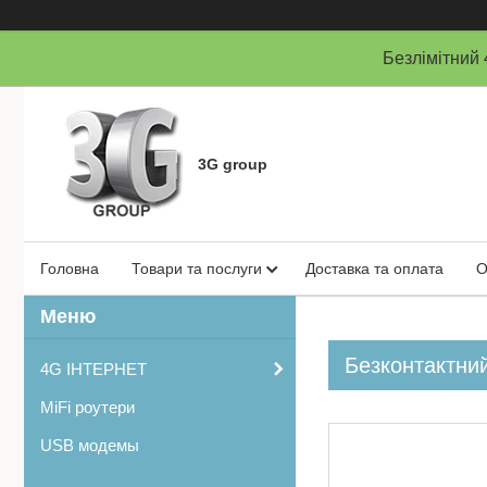
Безлімітни
3G group
Головна
Товари та послуги
Доставка та оплата
О
Безконтактний
4G ІНТЕРНЕТ
MiFi роутери
USB модемы