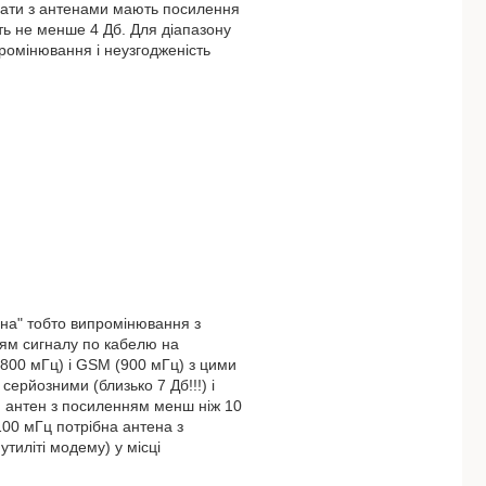
вати з антенами мають посилення
ють не менше 4 Дб. Для діапазону
ромінювання і неузгодженість
ена" тобто випромінювання з
ням сигналу по кабелю на
(800 мГц) і GSM (900 мГц) з цими
ерйозними (близько 7 Дб!!!) і
я антен з посиленням менш ніж 10
100 мГц потрібна антена з
тиліті модему) у місці