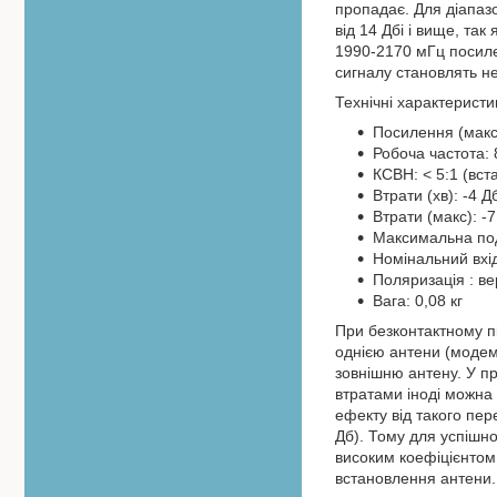
пропадає. Для діапаз
від 14 Дбі і вище, та
1990-2170 мГц посиле
сигналу становлять н
Технічні характерист
Посилення (макс)
Робоча частота: 
КСВН: < 5:1 (вст
Втрати (хв): -4 Д
Втрати (макс): -
Максимальна под
Номінальний вхі
Поляризація : ве
Вага: 0,08 кг
При безконтактному п
однією антени (модем
зовнішню антену. У пр
втратами іноді можна 
ефекту від такого пе
Дб). Тому для успішно
високим коефіцієнтом 
встановлення антени.