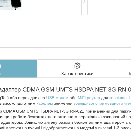
с
Характеристики
І
 адаптер CDMA GSM UMTS HSDPA NET-3G RN-
Tail) або перехідник на
USB модем
або
MiFi роутер
для
зовнішньої
 з високочастотним
кабелем
зниження
зовнішньої спрямованої анте
тер CDMA GSM UMTS HSDPA NET-3G RN-021 призначений для підкл
инцип роботи безконтактного антенного перехідника заснований на 
 адаптером. Зовнішню антену разом з безконтактним адаптером є с
мається на вулиці і відображається на модемі у вигляді 1-2 рисок