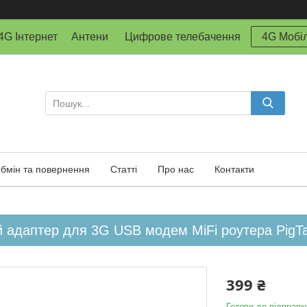
й 4G Інтернет Антени Цифрове телебачення
4G Мобіл
бмін та повернення
Статті
Про нас
Контакти
 адаптер для 3G USB модем MiFi роутера PigTa
399 ₴
Готово до відправк