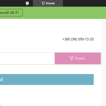
Кошик
ьний Wi-Fi
+380 (98) 099-72-20
Кошик
il
и