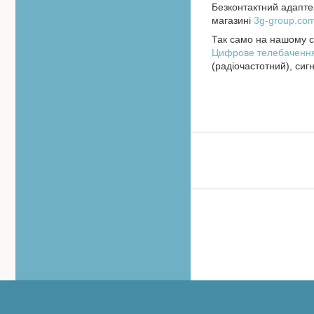
Безконтактний адапт
магазині
3g-group.co
Так само на нашому са
Цифрове телебаченн
(радіочастотний), сиг