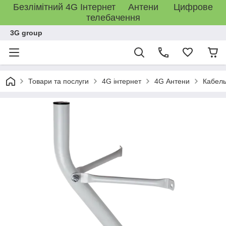
Безлімітний 4G Інтернет Антени Цифрове
телебачення
3G group
Товари та послуги
4G інтернет
4G Антени
Кабель