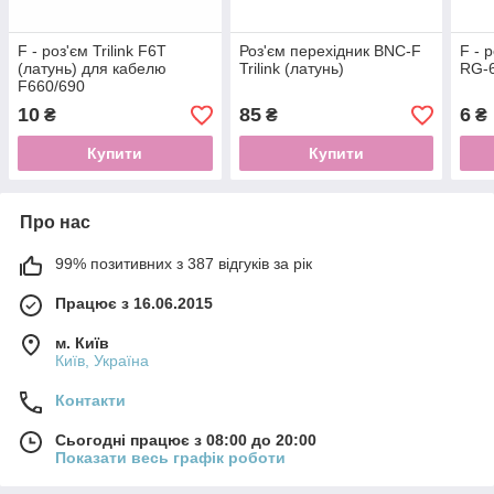
F - роз'єм Trilink F6T
Роз'єм перехідник BNC-F
F - 
(латунь) для кабелю
Trilink (латунь)
RG-
F660/690
10
85
6
₴
₴
₴
Купити
Купити
Про нас
99% позитивних з 387 відгуків за рік
Працює з 16.06.2015
м. Київ
Київ, Україна
Контакти
Сьогодні працює з 08:00 до 20:00
Показати весь графік роботи