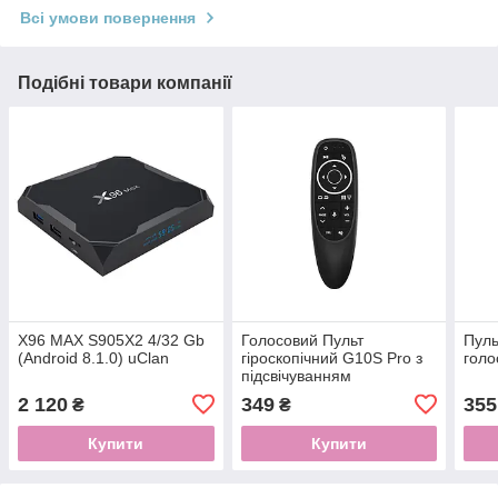
Всі умови повернення
Подібні товари компанії
X96 MAX S905X2 4/32 Gb
Голосовий Пульт
Пуль
(Android 8.1.0) uClan
гіроскопічний G10S Pro з
гол
підсвічуванням
2 120
349
355
₴
₴
Купити
Купити