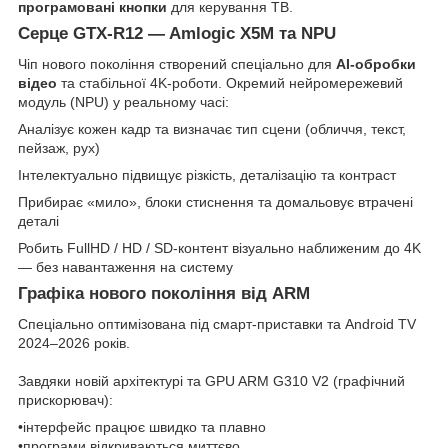
програмовані кнопки
для керування ТВ.
Серце GTX-R12 — Amlogic X5M та NPU
Чіп нового покоління створений спеціально для
AI-обробки
відео
та стабільної 4K-роботи. Окремий нейромережевий
модуль (NPU) у реальному часі:
Аналізує кожен кадр та визначає тип сцени (обличчя, текст,
пейзаж, рух)
Інтелектуально підвищує різкість, деталізацію та контраст
Прибирає «мило», блоки стиснення та домальовує втрачені
деталі
Робить FullHD / HD / SD-контент візуально наближеним до 4K
— без навантаження на систему
Графіка нового покоління від ARM
Спеціально оптимізована під смарт-приставки та Android TV
2024–2026 років.
Завдяки новій архітектурі та GPU ARM G310 V2 (графічний
прискорювач):
•інтерфейс працює швидко та плавно
•програми відкриваються миттєво