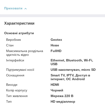
Приховати
Характеристики
Основні атрибути
Виробник
Geotex
Стан
Нове
Максимальна роздільна
FullHD
здатність відео
Інтерфейси
Ethernet, Bluetooth, Wi-Fi,
USB
Підтримувані носії
USB накопичувач, micro SD
Оснащення
Smart TV, IPTV, Доступ в
інтернет, ОС Android
Виходи
HDMI
Колір корпусу
Чорний
Тип живлення
Мережа 220 В
Тип
HD медіаплеєр