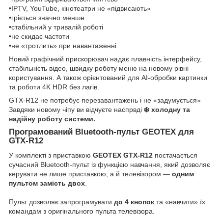
•IPTV, YouTube, кінотеатри не «підвисають»
•гріється значно менше
•стабільний у тривалій роботі
•не скидає частоти
•не «тротлить» при навантаженні
Новий графічний прискорювач надає плавність інтерфейсу,
стабільність відео, швидку роботу меню на новому рівні
користування. А також орієнтований для AI-обробки картинки
та роботи 4K HDR без лагів.
GTX-R12 не потребує перезавантажень і не «задумується»
Завдяки новому чіпу ви відчуєте наспрвді
❄️
холодну та
надійну роботу системи.
Програмований Bluetooth-пульт GEOTEX для
GTX-R12
У комплекті з приставкою
GEOTEX GTX-R12
постачається
сучасний Bluetooth-пульт із функцією навчання, який дозволяє
керувати не лише приставкою, а й телевізором —
одним
пультом замість двох
.
Пульт дозволяє запрограмувати
до 4 кнопок
та «навчити» їх
командам з оригінального пульта телевізора.