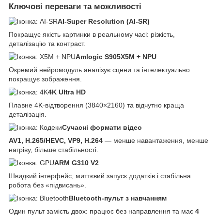
Ключові переваги та можливості
AI-Super Resolution (AI-SR)
Покращує якість картинки в реальному часі: різкість,
деталізацію та контраст.
Amlogic S905X5M + NPU
Окремий нейромодуль аналізує сцени та інтелектуально
покращує зображення.
4K Ultra HD
Плавне 4K-відтворення (3840×2160) та відчутно краща
деталізація.
Сучасні формати відео
AV1, H.265/HEVC, VP9, H.264
— менше навантаження, менше
нагріву, більше стабільності.
ARM G310 V2
Швидкий інтерфейс, миттєвий запуск додатків і стабільна
робота без «підвисань».
Bluetooth-пульт з навчанням
Один пульт замість двох: працює без направлення та має
4