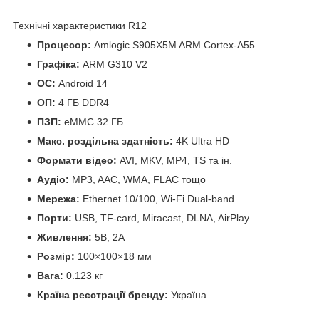
Технічні характеристики R12
Процесор:
Amlogic S905X5M ARM Cortex-A55
Графіка:
ARM G310 V2
ОС:
Android 14
ОП:
4 ГБ DDR4
ПЗП:
eMMC 32 ГБ
Макс. роздільна здатність:
4K Ultra HD
Формати відео:
AVI, MKV, MP4, TS та ін.
Аудіо:
MP3, AAC, WMA, FLAC тощо
Мережа:
Ethernet 10/100, Wi-Fi Dual-band
Порти:
USB, TF-card, Miracast, DLNA, AirPlay
Живлення:
5В, 2А
Розмір:
100×100×18 мм
Вага:
0.123 кг
Країна реєстрації бренду:
Україна