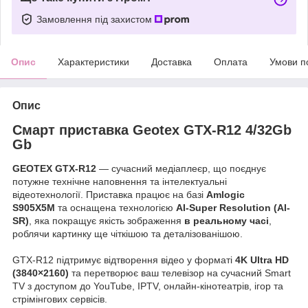
Замовлення під захистом
Опис
Характеристики
Доставка
Оплата
Умови п
Опис
Смарт приставка Geotex GTX-R12 4/32Gb
Gb
GEOTEX GTX-R12
— сучасний медіаплеєр, що поєднує
потужне технічне наповнення та інтелектуальні
відеотехнології. Приставка працює на базі
Amlogic
S905X5M
та оснащена технологією
AI-Super Resolution (AI-
SR)
, яка покращує якість зображення
в реальному часі
,
роблячи картинку ще чіткішою та деталізованішою.
GTX-R12 підтримує відтворення відео у форматі
4K Ultra HD
(3840×2160)
та перетворює ваш телевізор на сучасний Smart
TV з доступом до YouTube, IPTV, онлайн-кінотеатрів, ігор та
стрімінгових сервісів.