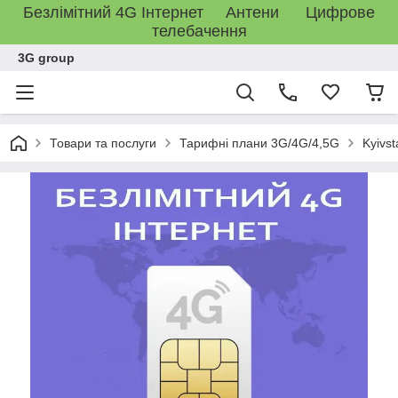
Безлімітний 4G Інтернет Антени Цифрове
телебачення
3G group
Товари та послуги
Тарифні плани 3G/4G/4,5G
Kyivst