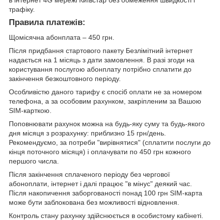
в інтернет 4G мережі Київстар без обмеження швидкості і
трафіку.
Правила платежів:
Щомісячна абонплата – 450 грн.
Після придбання стартового пакету Безлімітний інтернет
надається на 1 місяць з дати замовлення. В разі згоди на
користування послугою абонплату потрібно сплатити до
закінчення безкоштовного періоду.
Особливістю даного тарифу є спосіб оплати не за номером
телефона, а за особовим рахунком, закріпленим за Вашою
SIM-карткою.
Поповнювати рахунок можна на будь-яку суму та будь-якого
дня місяця з розрахунку: приблизно 15 грн/день.
Рекомендуємо, за потреби "вирівнятися" (сплатити послуги до
кінця поточного місяця) і оплачувати по 450 грн кожного
першого числа.
Після закінчення сплаченого періоду без чергової
абоноплати, інтернет і далі працює "в мінус" деякий час.
Після накопичення заборгованості понад 100 грн SIM-карта
може бути заблокована без можливості відновлення.
Контроль стану рахунку здійснюється в особистому кабінеті.