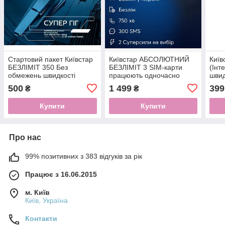
Стартовий пакет Київстар
Київстар АБСОЛЮТНИЙ
Київ
БЕЗЛІМІТ 350 Без
БЕЗЛІМІТ 3 SIM-карти
(Інт
обмежень швидкості
працюють одночасно
швид
Супер Гіг
(інтернет без обмежень
500
1 499
399
₴
₴
швидкості) 600 грн/міс
Безконтрактний
Купити
Купити
Про нас
99% позитивних з 383 відгуків за рік
Працює з 16.06.2015
м. Київ
Київ, Україна
Контакти