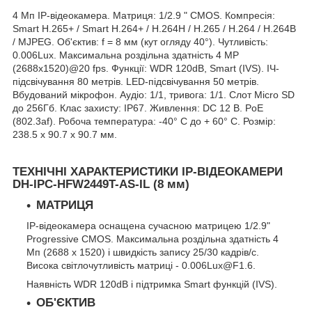
4 Mп IP-відеокамера. Матриця: 1/2.9 " CMOS. Компресія:
Smart H.265+ / Smart H.264+ / H.264H / H.265 / H.264 / H.264B
/ MJPEG. Об'єктив: f = 8 мм (кут огляду 40°). Чутливість:
0.006Lux. Максимальна роздільна здатність 4 MP
(2688х1520)@20 fps. Функції: WDR 120dB, Smart (IVS). ІЧ-
підсвічування 80 метрів. LED-підсвічування 50 метрів.
Вбудований мікрофон. Аудіо: 1/1, тривога: 1/1. Слот Micro SD
до 256Гб. Клас захисту: IP67. Живлення: DC 12 В. PoE
(802.3af). Робоча температура: -40° C до + 60° C. Розмір:
238.5 х 90.7 х 90.7 мм.
ТЕХНІЧНІ ХАРАКТЕРИСТИКИ IP-ВІДЕОКАМЕРИ
DH-IPC-HFW2449T-AS-IL (8 мм)
МАТРИЦЯ
IP-відеокамера оснащена сучасною матрицею 1/2.9"
Progressive CMOS. Максимальна роздільна здатність 4
Мп (2688 х 1520) і швидкість запису 25/30 кадрів/с.
Висока світлочутливість матриці - 0.006Lux@F1.6.
Наявність WDR 120dB і підтримка Smart функцій (IVS).
ОБ'ЄКТИВ