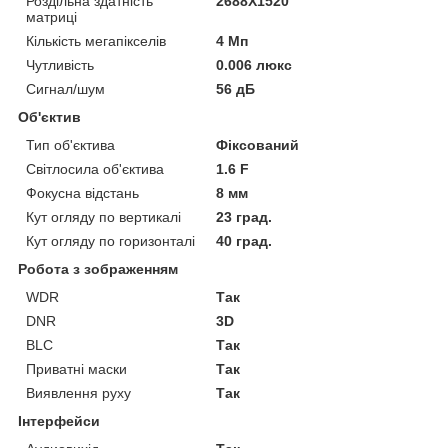
Роздільна здатність
2688X1520
матриці
Кількість мегапікселів
4 Мп
Чутливість
0.006 люкс
Сигнал/шум
56 дБ
Об'єктив
Тип об'єктива
Фіксований
Світлосила об'єктива
1.6 F
Фокусна відстань
8 мм
Кут огляду по вертикалі
23 град.
Кут огляду по горизонталі
40 град.
Робота з зображенням
WDR
Так
DNR
3D
BLC
Так
Приватні маски
Так
Виявлення руху
Так
Інтерфейси