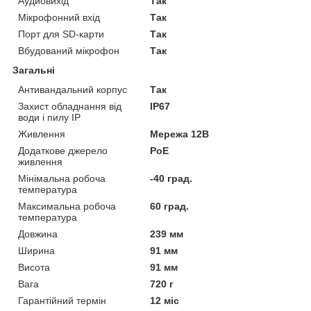
Аудиовихід
Так
Мікрофонний вхід
Так
Порт для SD-карти
Так
Вбудований мікрофон
Так
Загальні
Антивандальний корпус
Так
Захист обладнання від
IP67
води і пилу IP
Живлення
Мережа 12В
Додаткове джерело
PoE
живлення
Мінімальна робоча
-40 град.
температура
Максимальна робоча
60 град.
температура
Довжина
239 мм
Ширина
91 мм
Висота
91 мм
Вага
720 г
Гарантійний термін
12 міс