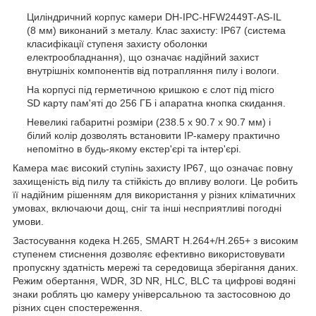
Циліндричний корпус камери DH-IPC-HFW2449T-AS-IL
(8 мм) виконаний з металу. Клас захисту: IP67 (система
класифікації ступеня захисту оболонки
електрообладнання), що означає надійний захист
внутрішніх компонентів від потрапляння пилу і вологи.
На корпусі під герметичною кришкою є слот під micro
SD карту пам'яті до 256 ГБ і апаратна кнопка скидання.
Невеликі габаритні розміри (238.5 x 90.7 x 90.7 мм) і
білий колір дозволять встановити IP-камеру практично
непомітно в будь-якому екстер'єрі та інтер'єрі.
Камера має високий ступінь захисту IP67, що означає повну
захищеність від пилу та стійкість до впливу вологи. Це робить
її надійним рішенням для використання у різних кліматичних
умовах, включаючи дощ, сніг та інші несприятливі погодні
умови.
Застосування кодека H.265, SMART H.264+/H.265+ з високим
ступенем стиснення дозволяє ефективно використовувати
пропускну здатність мережі та середовища зберігання даних.
Режим обертання, WDR, 3D NR, HLC, BLC та цифрові водяні
знаки роблять цю камеру універсальною та застосовною до
різних сцен спостереження.