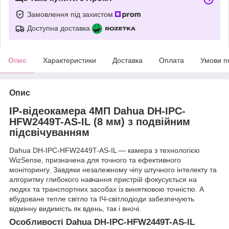
Замовлення під захистом
Доступна доставка
Опис
Характеристики
Доставка
Оплата
Умови п
Опис
IP-відеокамера 4МП Dahua DH-IPC-
HFW2449T-AS-IL (8 мм) з подвійним
підсвічуванням
Dahua DH-IPC-HFW2449T-AS-IL — камера з технологією
WizSense, призначена для точного та ефективного
моніторингу. Завдяки незалежному чіпу штучного інтелекту та
алгоритму глибокого навчання пристрій фокусується на
людях та транспортних засобах із винятковою точністю. А
вбудоване тепле світло та ІЧ-світлодіоди забезпечують
відмінну видимість як вдень, так і вночі.
Особливості Dahua DH-IPC-HFW2449T-AS-IL