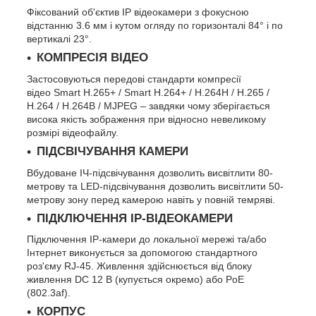
Фіксований об'єктив IP відеокамери з фокусною
відстанню 3.6 мм і кутом огляду по горизонталі 84° і по
вертикалі 23°.
КОМПРЕСІЯ ВІДЕО
Застосовуються передові стандарти компресії
відео Smart H.265+ / Smart H.264+ / H.264H / H.265 /
H.264 / H.264B / MJPEG – завдяки чому зберігається
висока якість зображення при відносно невеликому
розмірі відеофайлу.
ПІДСВІЧУВАННЯ КАМЕРИ
Вбудоване ІЧ-підсвічування дозволить висвітлити 80-
метрову та LED-підсвічування дозволить висвітлити 50-
метрову зону перед камерою навіть у повній темряві.
ПІДКЛЮЧЕННЯ IP-ВІДЕОКАМЕРИ
Підключення IP-камери до локальної мережі та/або
Інтернет виконується за допомогою стандартного
роз'єму RJ-45. Живлення здійснюється від блоку
живлення DC 12 В (купується окремо) або PoE
(802.3af).
КОРПУС