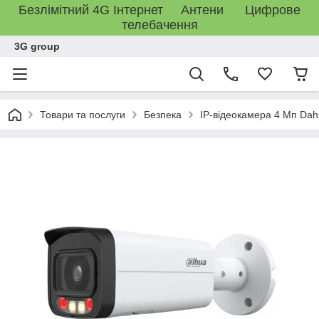
Безлімітний 4G Інтернет Антени Цифрове
телебачення
3G group
Товари та послуги
Безпека
IP-відеокамера 4 Мп Dah