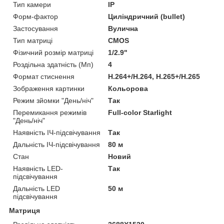
Тип камери
IP
Форм-фактор
Циліндричний (bullet)
Застосування
Вулична
Тип матриці
CMOS
Фізичний розмір матриці
1/2.9"
Роздільна здатність (Мп)
4
Формат стиснення
H.264+/H.264, H.265+/H.265
Зображення картинки
Кольорова
Режим зйомки "День/ніч"
Так
Перемикання режимів
Full-color Starlight
"День/ніч"
Наявність ІЧ-підсвічування
Так
Дальність ІЧ-підсвічування
80 м
Стан
Новий
Наявність LED-
Так
підсвічування
Дальність LED
50 м
підсвічування
Матриця