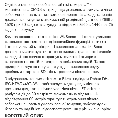
Однією з ключових особливостей цієї камери є її 4-
мегапіксельна CMOS-матриця, що дозволяє отримувати чітке
зображення навіть за низького освітлення. Висока деталізація
досягається завдяки максимальній роздільній здатності 2688 ×
1520 при 20 кадрах в секунду та підтримці 2560 × 1440 при 25
кадрах в секунду.
Камера оснащена технологією WizSense — інтелектуальною
системою, що включає ряд інноваційних функцій, таких як
інтелектуальний моніторинг і виявлення аномалій. Вона
дозволяє класифікувати та точно виявити транспортні засоби
та людей, що значно покращує можливості камери з
виявлення потенційних загроз та небажаних подій. Також
пристрій реагує на втручання у відео, виявлення звуку,
проблеми з карткою SD або мережевим підключенням.
З вбудованим теплим світлом та ІЧ-світлодіодом Dahua DH-
IPC-HFW2449T-AS-IL забезпечує видатну видимість як
протягом дня, так і в нічний час. Наявність LED світла з
радіусом дії до 50 метрів та максимальна відстань ІЧ-
підсвічування 60 метрів гарантують отримання чіткого
зображення навіть в умовах повної темряви, забезпечуючи
безпеку та надійність відеоспостереження у різних сценаріях.
КОРОТКИЙ ОПИС