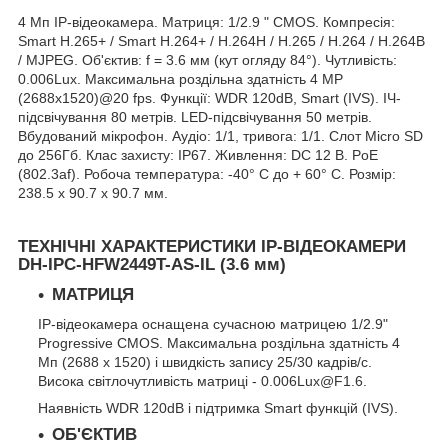
4 Mп IP-відеокамера. Матриця: 1/2.9 " CMOS. Компресія:
Smart H.265+ / Smart H.264+ / H.264H / H.265 / H.264 / H.264B
/ MJPEG. Об'єктив: f = 3.6 мм (кут огляду 84°). Чутливість:
0.006Lux. Максимальна роздільна здатність 4 MP
(2688х1520)@20 fps. Функції: WDR 120dB, Smart (IVS). ІЧ-
підсвічування 80 метрів. LED-підсвічування 50 метрів.
Вбудований мікрофон. Аудіо: 1/1, тривога: 1/1. Слот Micro SD
до 256Гб. Клас захисту: IP67. Живлення: DC 12 В. PoE
(802.3af). Робоча температура: -40° C до + 60° C. Розмір:
238.5 х 90.7 х 90.7 мм.
ТЕХНІЧНІ ХАРАКТЕРИСТИКИ IP-ВІДЕОКАМЕРИ
DH-IPC-HFW2449T-AS-IL (3.6 мм)
МАТРИЦЯ
IP-відеокамера оснащена сучасною матрицею 1/2.9"
Progressive CMOS. Максимальна роздільна здатність 4
Мп (2688 х 1520) і швидкість запису 25/30 кадрів/с.
Висока світлочутливість матриці - 0.006Lux@F1.6.
Наявність WDR 120dB і підтримка Smart функцій (IVS).
ОБ'ЄКТИВ