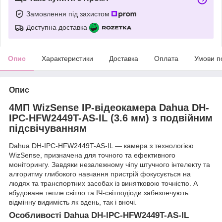
Замовлення під захистом
Доступна доставка
Опис
Характеристики
Доставка
Оплата
Умови п
Опис
4МП WizSense IP-відеокамера Dahua DH-
IPC-HFW2449T-AS-IL (3.6 мм) з подвійним
підсвічуванням
Dahua DH-IPC-HFW2449T-AS-IL — камера з технологією
WizSense, призначена для точного та ефективного
моніторингу. Завдяки незалежному чіпу штучного інтелекту та
алгоритму глибокого навчання пристрій фокусується на
людях та транспортних засобах із винятковою точністю. А
вбудоване тепле світло та ІЧ-світлодіоди забезпечують
відмінну видимість як вдень, так і вночі.
Особливості Dahua DH-IPC-HFW2449T-AS-IL