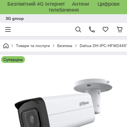
Безлімітний 4G Інтернет Антени Цифрове
телебачення
3G group
Товари та послуги
Безпека
Dahua DH-IPC-HFW2449T-A
Суперціна