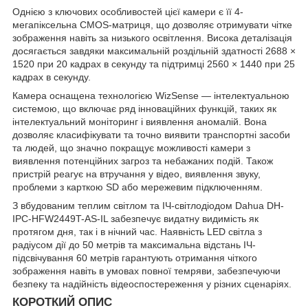
Однією з ключових особливостей цієї камери є її 4-
мегапіксельна CMOS-матриця, що дозволяє отримувати чітке
зображення навіть за низького освітлення. Висока деталізація
досягається завдяки максимальній роздільній здатності 2688 ×
1520 при 20 кадрах в секунду та підтримці 2560 × 1440 при 25
кадрах в секунду.
Камера оснащена технологією WizSense — інтелектуальною
системою, що включає ряд інноваційних функцій, таких як
інтелектуальний моніторинг і виявлення аномалій. Вона
дозволяє класифікувати та точно виявити транспортні засоби
та людей, що значно покращує можливості камери з
виявлення потенційних загроз та небажаних подій. Також
пристрій реагує на втручання у відео, виявлення звуку,
проблеми з карткою SD або мережевим підключенням.
З вбудованим теплим світлом та ІЧ-світлодіодом Dahua DH-
IPC-HFW2449T-AS-IL забезпечує видатну видимість як
протягом дня, так і в нічний час. Наявність LED світла з
радіусом дії до 50 метрів та максимальна відстань ІЧ-
підсвічування 60 метрів гарантують отримання чіткого
зображення навіть в умовах повної темряви, забезпечуючи
безпеку та надійність відеоспостереження у різних сценаріях.
КОРОТКИЙ ОПИС