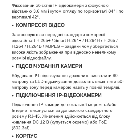
Фіксований об'єктив IP відеокамери з фокусною
відстанню 3.6 мм і кутом огляду по горизонталі 84° і по
вертикалі 42°.
КОМПРЕСІЯ ВІДЕО
Застосовуються передові стандарти компресії
відео Smart H.265+ / Smart H.264+ / H.264H / H.265 /
H.264 / H.264B / MJPEG – завдяки чому зберігається
висока якість зображення при відносно невеликому
розмірі відеофайлу.
ПІДСВІЧУВАННЯ КАМЕРИ
Вбудоване ІЧ-підсвічування дозволить висвітлити 80-
метрову та LED-підсвічування дозволить висвітлити 50-
метрову зону перед камерою навіть у повній темряві.
ПІДКЛЮЧЕННЯ IP-ВІДЕОКАМЕРИ
Підключення IP-камери до локальної мережі та/або
Інтернет виконується за допомогою стандартного
роз'єму RJ-45. Живлення здійснюється від блоку
живлення DC 12 В (купується окремо) або PoE
(802.3af).
КОРПУС