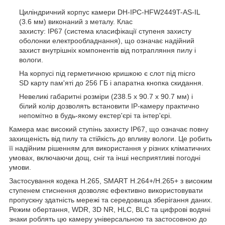
Циліндричний корпус камери DH-IPC-HFW2449T-AS-IL
(3.6 мм) виконаний з металу. Клас
захисту: IP67 (система класифікації ступеня захисту
оболонки електрообладнання), що означає надійний
захист внутрішніх компонентів від потрапляння пилу і
вологи.
На корпусі під герметичною кришкою є слот під micro
SD карту пам'яті до 256 ГБ і апаратна кнопка скидання.
Невеликі габаритні розміри (238.5 x 90.7 x 90.7 мм) і
білий колір дозволять встановити IP-камеру практично
непомітно в будь-якому екстер'єрі та інтер'єрі.
Камера має високий ступінь захисту IP67, що означає повну
захищеність від пилу та стійкість до впливу вологи. Це робить
її надійним рішенням для використання у різних кліматичних
умовах, включаючи дощ, сніг та інші несприятливі погодні
умови.
Застосування кодека H.265, SMART H.264+/H.265+ з високим
ступенем стиснення дозволяє ефективно використовувати
пропускну здатність мережі та середовища зберігання даних.
Режим обертання, WDR, 3D NR, HLC, BLC та цифрові водяні
знаки роблять цю камеру універсальною та застосовною до