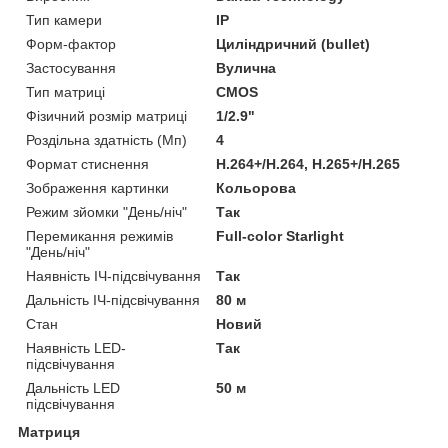
Тип камери
IP
Форм-фактор
Циліндричний (bullet)
Застосування
Вулична
Тип матриці
CMOS
Фізичний розмір матриці
1/2.9"
Роздільна здатність (Мп)
4
Формат стиснення
H.264+/H.264, H.265+/H.265
Зображення картинки
Кольорова
Режим зйомки "День/ніч"
Так
Перемикання режимів
Full-color Starlight
"День/ніч"
Наявність ІЧ-підсвічування
Так
Дальність ІЧ-підсвічування
80 м
Стан
Новий
Наявність LED-
Так
підсвічування
Дальність LED
50 м
підсвічування
Матриця