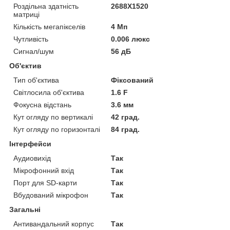
Роздільна здатність
2688X1520
матриці
Кількість мегапікселів
4 Мп
Чутливість
0.006 люкс
Сигнал/шум
56 дБ
Об'єктив
Тип об'єктива
Фіксований
Світлосила об'єктива
1.6 F
Фокусна відстань
3.6 мм
Кут огляду по вертикалі
42 град.
Кут огляду по горизонталі
84 град.
Інтерфейси
Аудиовихід
Так
Мікрофонний вхід
Так
Порт для SD-карти
Так
Вбудований мікрофон
Так
Загальні
Антивандальний корпус
Так