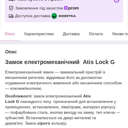
Замовлення під захистом
Доступна доставка
Опис
Характеристики
Доставка
Оплата
Умови п
Опис
Замок електромеханічний Atis Lock G
Електромеханічний замок — замикальний пристрій із
механічним ригелем, відкривши його за допомогою
подавання електричного живлення або механічним способом
— ключем/кнопкою.
Особливості
: замок електромеханічний
Atis
Lock G
накладного типу призначений для встановлення у
приміщеннях, встановлення, ліва/права, матеріал корпусу
— пофарбована
сталь, кнопка виходу на замку, тип ключа —
зубчастий. Встановлюється на двері металеві та
дерев'яні. Замок
сірого
кольору.