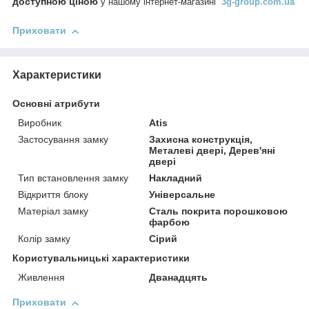
доступною ціною
у нашому інтернет-магазині
3g-group.com.ua
Приховати
Характеристики
Основні атрибути
Виробник
Atis
Застосування замку
Захисна конструкція,
Металеві двері, Дерев'яні
двері
Тип встановлення замку
Накладний
Відкриття блоку
Універсальне
Матеріал замку
Сталь покрита порошковою
фарбою
Колір замку
Сірий
Користувальницькі характеристики
Живлення
Дванадцять
Приховати