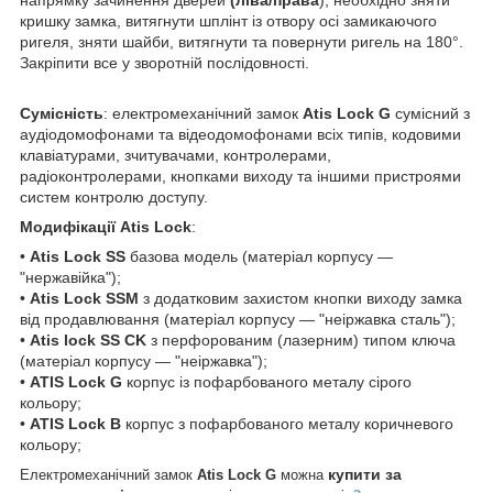
напрямку зачинення дверей
(ліва/права
), необхідно зняти
кришку замка, витягнути шплінт із отвору осі замикаючого
ригеля, зняти шайби, витягнути та повернути ригель на 180°.
Закріпити все у зворотній послідовності.
Сумісність
: електромеханічний замок
Atis Lock G
сумісний з
аудіодомофонами та відеодомофонами всіх типів, кодовими
клавіатурами, зчитувачами, контролерами,
радіоконтролерами, кнопками виходу та іншими пристроями
систем контролю доступу.
Модифікації
Atis Lock
:
•
Atis Lock SS
базова модель (матеріал корпусу —
"нержавійка");
•
Atis Lock SSM
з додатковим захистом кнопки виходу замка
від продавлювання (матеріал корпусу — "неіржавка сталь");
•
Atis lock SS CK
з перфорованим (лазерним) типом ключа
(матеріал корпусу — "неіржавка");
•
ATIS Lock G
корпус із пофарбованого металу сірого
кольору;
•
ATIS Lock B
корпус з пофарбованого металу коричневого
кольору;
купити за
Електромеханічний замок
Atis Lock G
можна