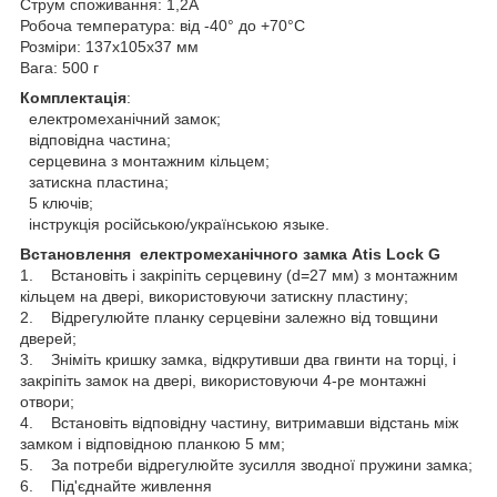
Струм споживання: 1,2А
Робоча температура: від -40° до +70°С
Розміри: 137х105х37 мм
Вага: 500 г
Комплектація
:
електромеханічний замок;
відповідна частина;
серцевина з монтажним кільцем;
затискна пластина;
5 ключів;
інструкція російською/українською языке.
Встановлення електромеханічного замка
Atis Lock G
1. Встановіть і закріпіть серцевину (d=27 мм) з монтажним
кільцем на двері, використовуючи затискну пластину;
2. Відрегулюйте планку серцевіни залежно від товщини
дверей;
3. Зніміть кришку замка, відкрутивши два гвинти на торці, і
закріпіть замок на двері, використовуючи 4-ре монтажні
отвори;
4. Встановіть відповідну частину, витримавши відстань між
замком і відповідною планкою 5 мм;
5. За потреби відрегулюйте зусилля зводної пружини замка;
6. Під'єднайте живлення