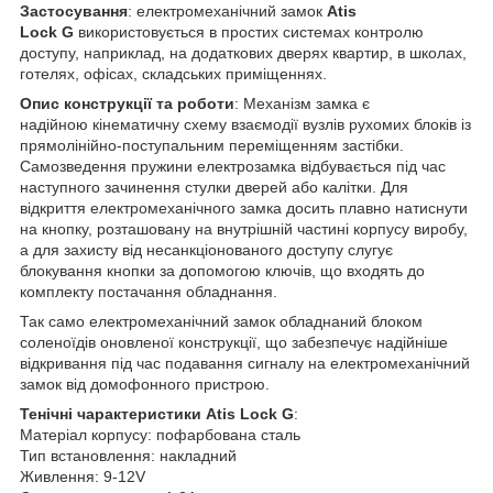
Застосування
: електромеханічний замок
Atis
Lock G
використовується в простих системах контролю
доступу, наприклад, на додаткових дверях квартир, в школах,
готелях, офісах, складських приміщеннях.
Опис конструкції та роботи
: Механізм замка є
надійною кінематичну схему взаємодії вузлів рухомих блоків із
прямолінійно-поступальним переміщенням застібки.
Самозведення пружини електрозамка відбувається під час
наступного зачинення стулки дверей або калітки. Для
відкриття електромеханічного замка досить плавно натиснути
на кнопку, розташовану на внутрішній частині корпусу виробу,
а для захисту від несанкціонованого доступу слугує
блокування кнопки за допомогою ключів, що входять до
комплекту постачання обладнання.
Так само електромеханічний замок обладнаний блоком
соленоїдів оновленої конструкції, що забезпечує надійніше
відкривання під час подавання сигналу на електромеханічний
замок від домофонного пристрою.
Тенічні чарактеристики
Atis Lock G
:
Матеріал корпусу: пофарбована сталь
Тип встановлення: накладний
Живлення: 9-12V