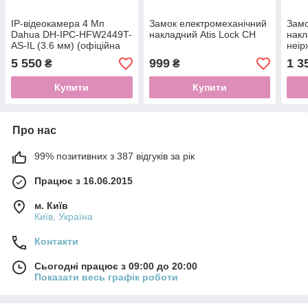
IP-відеокамера 4 Мп
Замок електромеханічний
Замо
Dahua DH-IPC-HFW2449T-
накладний Atis Lock CH
накл
AS-IL (3.6 мм) (офіційна
неір
для України)
5 550
999
1 3
₴
₴
Купити
Купити
Про нас
99% позитивних з 387 відгуків за рік
Працює з 16.06.2015
м. Київ
Київ, Україна
Контакти
Сьогодні працює з 09:00 до 20:00
Показати весь графік роботи