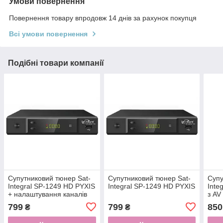
Умови повернення
Повернення товару впродовж 14 днів за рахунок покупця
Всі умови повернення
Подібні товари компанії
Супутниковий тюнер Sat-
Супутниковий тюнер Sat-
Супу
Integral SP-1249 HD PYXIS
Integral SP-1249 HD PYXIS
Inte
+ налаштування каналів
з AV
+ на
799
799
850
₴
₴