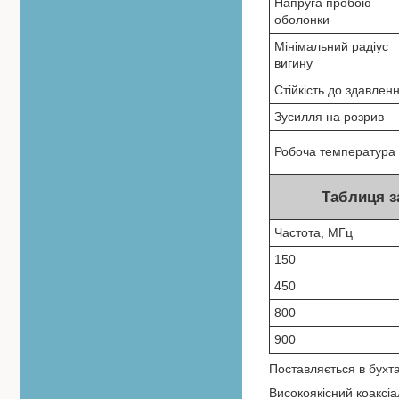
Напруга пробою
оболонки
Мінімальний радіус
вигину
Стійкість до здавлен
Зусилля на розрив
Робоча температура
Таблиця з
Частота, МГц
150
450
800
900
Поставляється в бухт
Високоякісний коаксі