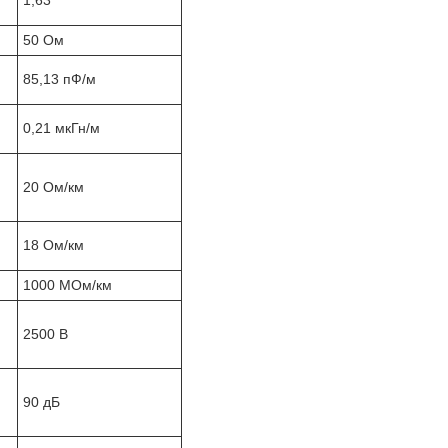
1,63
50 Ом
85,13 пФ/м
0,21 мкГн/м
20 Ом/км
18 Ом/км
1000 МОм/км
2500 В
90 дБ