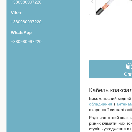
+380980997220
+380980997220
+380980997220
Опи
Кабель коаксіа
Високоякісний мідний
обладнання
з
антена
охоронної сигналізаці
Радіочастотний коакс
різних кліматичних зо
ступінь узгодження в