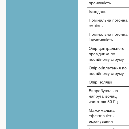
проникність
Імпеданс
Номінальна погонна
ємність
Номінальна погонна
індуктивність
Опір центрального
провідника по
постійному струму
Опір обплетення по
постійному струму
Опір ізоляції
Випробувальна
напруга ізоляції
частотою 50 Гц
Максимальна
ефективність
екранування