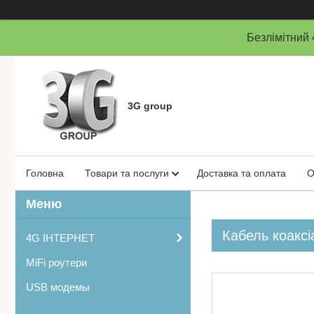
Безлімітни
3G group
Головна
Товари та послуги
Доставка та оплата
О
Кабель коакс
4G ІНТЕРНЕТ
MiFi роутери
USB модемы