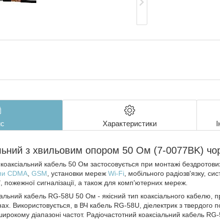
с
Характеристики
І
льний з хвильовим опором 50 Ом (7-0077BK) чо
 коаксіальний кабель 50 Ом застосовується при монтажі бездротов
ми CDMA
,
GSM
, установки мереж
Wi-Fi
, мобільного радіозв'язку, си
ї, пожежної сигналізації, а також для комп'ютерних мереж.
іальний кабель RG-58U 50 Ом - якісний тип коаксіального кабелю, 
нах. Використовується, в ВЧ кабель RG-58U, діелектрик з твердого 
 широкому діапазоні частот. Радіочастотний коаксіальний кабель RG