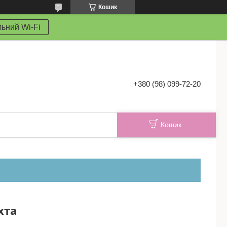
Кошик
ьний Wi-Fi
+380 (98) 099-72-20
Кошик
хта