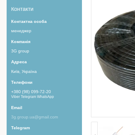
Контакти
менеджер
3G group
Київ, Україна
+380 (98) 099-72-20
Viber Telegram WhatsApp
3g.group.ua@gmail.com