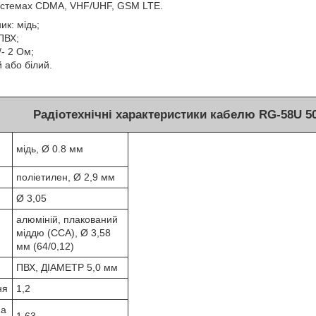
системах CDMA, VHF/UHF, GSM LTE.
ик: мідь;
ПВХ;
/- 2 Ом;
й або білий.
Радіотехнічні характеристики кабелю RG-58U 5
мідь, Ø 0.8 мм
поліетилен, Ø 2,9 мм
Ø 3,05
алюміній, плакований
міддю (CCA), Ø 3,58
мм (64/0,12)
ПВХ, ДІАМЕТР 5,0 мм
ня
1,2
на