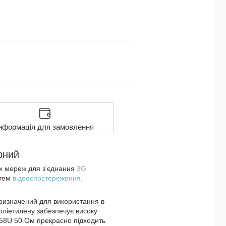
нформація для замовлення
рний
их мереж для з'єднання
3G
стем
відеоспостереження,
призначений для використання в
поліетилену забезпечує високу
-58U 50 Ом прекрасно підходить