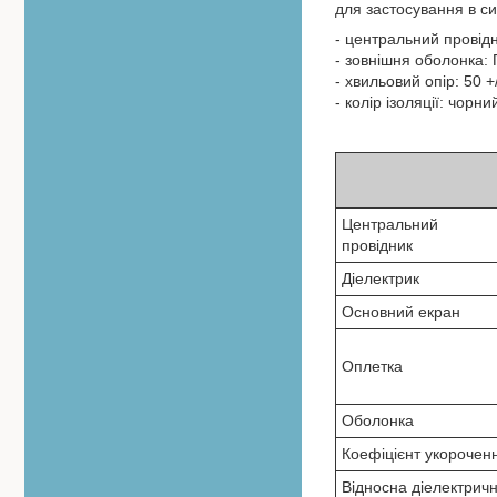
для застосування в 
- центральний провідн
- зовнішня оболонка: 
- хвильовий опір: 50 +
- колір ізоляції: чорни
Центральний
провідник
Діелектрик
Основний екран
Оплетка
Оболонка
Коефіцієнт укорочен
Відносна діелектрич