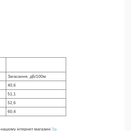
Загасання, дБ/100м
40,6
51,1
52,6
60,4
 нашому інтернет магазині
3g-