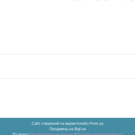
Сайт створений на маркетплейсі
Prom.ua
Продавець на Bigl.ua
3G group |
Поскаржитися на контент
|
Політика конфіденційності