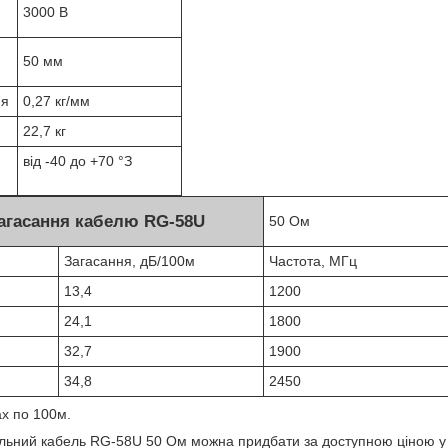
3000 В
50 мм
ня
0,27 кг/мм
22,7 кг
від -40 до +70 °З
агасання кабелю RG-58U
50 Ом
Загасання, дБ/100м
Частота, МГц
13,4
1200
24,1
1800
32,7
1900
34,8
2450
ах по 100м.
альний кабель RG-58U 50 Ом можна придбати за доступною ціною у