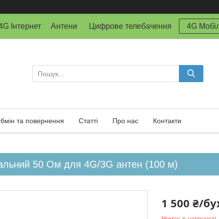
й 4G Інтернет Антени Цифрове телебачення
4G Мобіл
бмін та повернення
Статті
Про нас
Контакти
іальний 50 Ом для 4G/3G антен (100 м)
1 500 ₴/бу
Немає в наявності