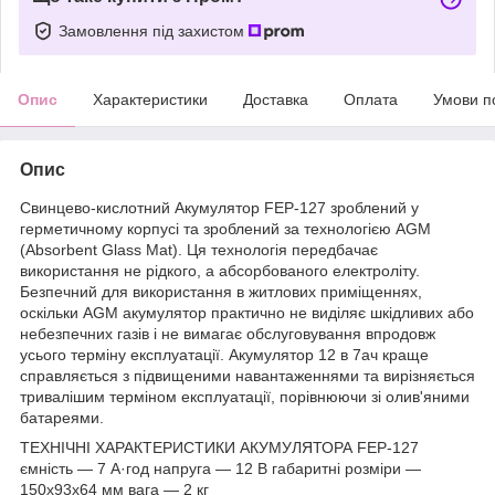
Замовлення під захистом
Опис
Характеристики
Доставка
Оплата
Умови п
Опис
Свинцево-кислотний Акумулятор FEP-127 зроблений у
герметичному корпусі та зроблений за технологією AGM
(Absorbent Glass Mat). Ця технологія передбачає
використання не рідкого, а абсорбованого електроліту.
Безпечний для використання в житлових приміщеннях,
оскільки AGM акумулятор практично не виділяє шкідливих або
небезпечних газів і не вимагає обслуговування впродовж
усього терміну експлуатації. Акумулятор 12 в 7ач краще
справляється з підвищеними навантаженнями та вирізняється
тривалішим терміном експлуатації, порівнюючи зі олив'яними
батареями.
ТЕХНІЧНІ ХАРАКТЕРИСТИКИ АКУМУЛЯТОРА FEP-127
ємність — 7 A·год напруга — 12 В габаритні розміри —
150х93х64 мм вага — 2 кг