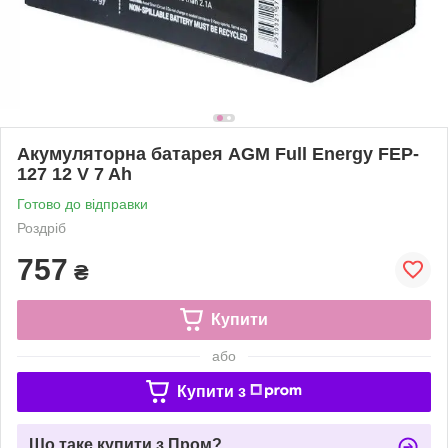
Акумуляторна батарея AGM Full Energy FEP-
127 12 V 7 Ah
Готово до відправки
Роздріб
757
₴
Купити
або
Купити з
Що таке купити з Пром?