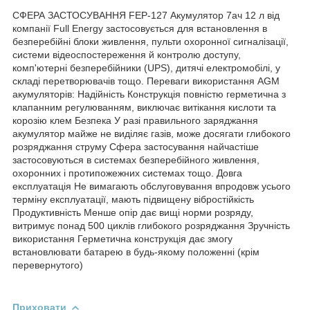
СФЕРА ЗАСТОСУВАННЯ FEP-127 Акумулятор 7ач 12 л від
компанії Full Energy застосовується для встановлення в
безперебійні блоки живлення, пульти охоронної сигналізації,
системи відеоспостереження й контролю доступу,
комп'ютерні безперебійники (UPS), дитячі електромобілі, у
складі перетворювачів тощо. Переваги використання AGM
акумуляторів: Надійність Конструкція повністю герметична з
клапанним регулюванням, виключає витікання кислоти та
корозію клем Безпека У разі правильного заряджання
акумулятор майже не виділяє газів, може досягати глибокого
розряджання струму Сфера застосування найчастіше
застосовуються в системах безперебійного живлення,
охоронних і протипожежних системах тощо. Довга
експлуатація Не вимагають обслуговування впродовж усього
терміну експлуатації, мають підвищену вібростійкість
Продуктивність Менше опір дає вищі норми розряду,
витримує понад 500 циклів глибокого розряджання Зручність
використання Герметична конструкція дає змогу
встановлювати батарею в будь-якому положенні (крім
перевернутого)
Приховати