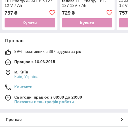
Full Energy AGM FEP-127
гелева Full Energy FEL-
AGM 
12 V 7 Ah
127 12V 7 Ah
12 V
757
729
757
₴
₴
Купити
Купити
Про нас
99% позитивних з 387 відгуків за рік
Працює з 16.06.2015
м. Київ
Київ, Україна
Контакти
Сьогодні працює з 08:00 до 20:00
Показати весь графік роботи
Про нас