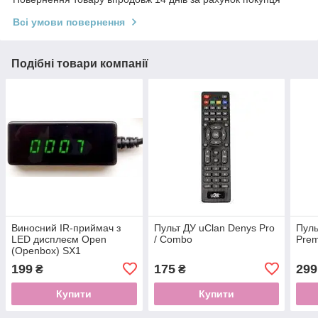
Всі умови повернення
Подібні товари компанії
Виносний IR-приймач з
Пульт ДУ uClan Denys Pro
Пуль
LED дисплеєм Open
/ Combo
Pre
(Openbox) SX1
199
175
299
₴
₴
Купити
Купити