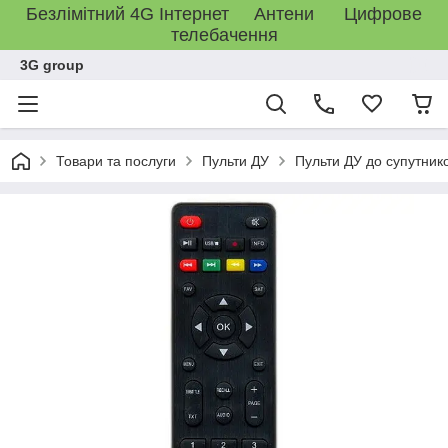
Безлімітний 4G Інтернет Антени Цифрове
телебачення
3G group
Товари та послуги
Пульти ДУ
Пульти ДУ до супутник