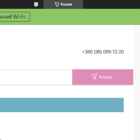
Кошик
ьний Wi-Fi
+380 (98) 099-72-20
Кошик
и