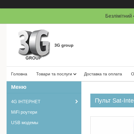
Безлімітни
3G group
Головна
Товари та послуги
Доставка та оплата
О
Пульт Sat-Int
4G ІНТЕРНЕТ
MiFi роутери
USB модемы