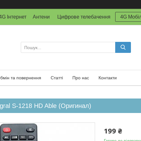
й 4G Інтернет Антени Цифрове телебачення
4G Мобіл
бмін та повернення
Статті
Про нас
Контакти
egral S-1218 HD Able (Оригинал)
199 ₴
Готово до відправк