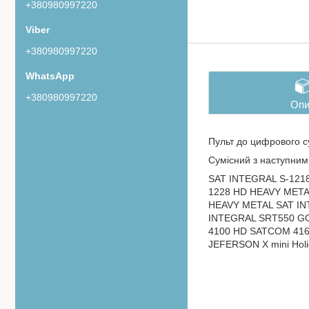
+380980997220
+380980997220
+380980997220
Опи
Пульт до цифрового су
Сумісний з наступни
SAT INTEGRAL S-1218
1228 HD HEAVY META
HEAVY METAL SAT IN
INTEGRAL SRT550 G
4100 HD SATCOM 41
JEFERSON X mini Hol