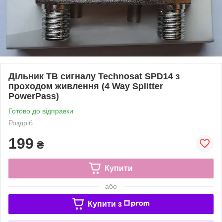
Дільник ТВ сигналу Technosat SPD14 з
проходом живлення (4 Way Splitter
PowerPass)
Готово до відправки
Роздріб
199
₴
Купити
або
Купити з