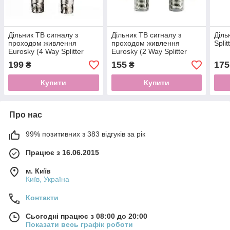
Дільник ТВ сигналу з
Дільник ТВ сигналу з
Діль
проходом живлення
проходом живлення
Split
Eurosky (4 Way Splitter
Eurosky (2 Way Splitter
PowerPass)
PowerPass)
199
155
175
₴
₴
Купити
Купити
Про нас
99% позитивних з 383 відгуків за рік
Працює з 16.06.2015
м. Київ
Київ, Україна
Контакти
Сьогодні працює з 08:00 до 20:00
Показати весь графік роботи