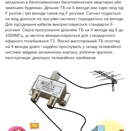
актуально в багатокімнатних багатокімнатних квартирах або
заміських будинках. Дільник ТБ на 4 виходи має один вхід під
F роз'єм і три виходи також під F роз'єми. Сигнал подається
на вхід ділиться на три рівні частини і передається на виходи.
Для під'єднання кабелів використовуються стандартні F-
роз'єми. Смуга пропускання дільника ТБ на 4 виходи від 5 до
1000МГц, ці частоти використовуються для стандартного
ефірного телебачення Т2. Якісно виготовлений ТВ спліттер
на 4 виходи довго і надійно прослужить у складі телевізійної
системи завдяки запаянному корпусу, роблячи зручною
експлуатацію декількох телевізійних приймачів.