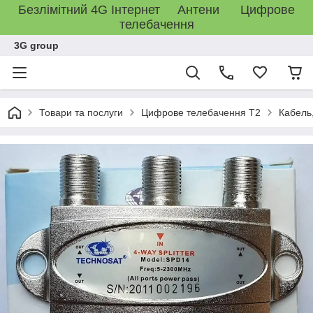
Безлімітний 4G Інтернет Антени Цифрове
телебачення
3G group
Товари та послуги
Цифрове телебачення T2
Кабель,