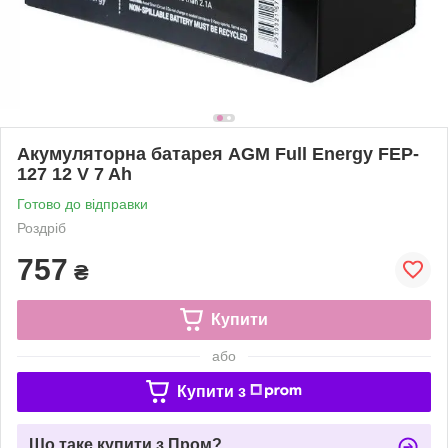
Акумуляторна батарея AGM Full Energy FEP-
127 12 V 7 Ah
Готово до відправки
Роздріб
757
₴
Купити
або
Купити з
Що таке купити з Пром?