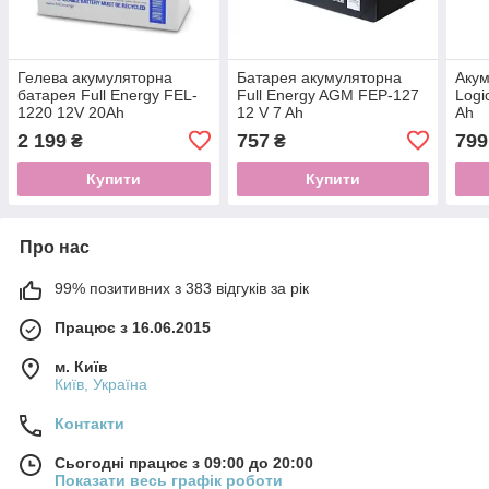
Гелева акумуляторна
Батарея акумуляторна
Акум
батарея Full Energy FEL-
Full Energy AGM FEP-127
Logi
1220 12V 20Ah
12 V 7 Ah
Ah
2 199
757
799
₴
₴
Купити
Купити
Про нас
99% позитивних з 383 відгуків за рік
Працює з 16.06.2015
м. Київ
Київ, Україна
Контакти
Сьогодні працює з 09:00 до 20:00
Показати весь графік роботи