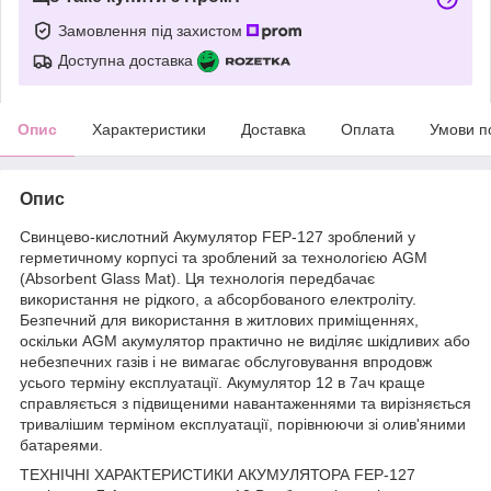
Замовлення під захистом
Доступна доставка
Опис
Характеристики
Доставка
Оплата
Умови п
Опис
Свинцево-кислотний Акумулятор FEP-127 зроблений у
герметичному корпусі та зроблений за технологією AGM
(Absorbent Glass Mat). Ця технологія передбачає
використання не рідкого, а абсорбованого електроліту.
Безпечний для використання в житлових приміщеннях,
оскільки AGM акумулятор практично не виділяє шкідливих або
небезпечних газів і не вимагає обслуговування впродовж
усього терміну експлуатації. Акумулятор 12 в 7ач краще
справляється з підвищеними навантаженнями та вирізняється
тривалішим терміном експлуатації, порівнюючи зі олив'яними
батареями.
ТЕХНІЧНІ ХАРАКТЕРИСТИКИ АКУМУЛЯТОРА FEP-127