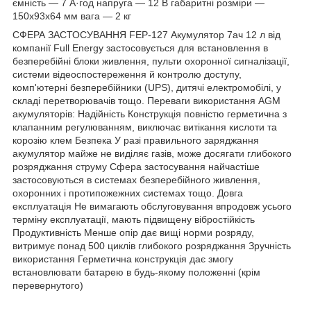
ємність — 7 A·год напруга — 12 В габаритні розміри —
150х93х64 мм вага — 2 кг
СФЕРА ЗАСТОСУВАННЯ FEP-127 Акумулятор 7ач 12 л від
компанії Full Energy застосовується для встановлення в
безперебійні блоки живлення, пульти охоронної сигналізації,
системи відеоспостереження й контролю доступу,
комп'ютерні безперебійники (UPS), дитячі електромобілі, у
складі перетворювачів тощо. Переваги використання AGM
акумуляторів: Надійність Конструкція повністю герметична з
клапанним регулюванням, виключає витікання кислоти та
корозію клем Безпека У разі правильного заряджання
акумулятор майже не виділяє газів, може досягати глибокого
розряджання струму Сфера застосування найчастіше
застосовуються в системах безперебійного живлення,
охоронних і протипожежних системах тощо. Довга
експлуатація Не вимагають обслуговування впродовж усього
терміну експлуатації, мають підвищену вібростійкість
Продуктивність Менше опір дає вищі норми розряду,
витримує понад 500 циклів глибокого розряджання Зручність
використання Герметична конструкція дає змогу
встановлювати батарею в будь-якому положенні (крім
перевернутого)