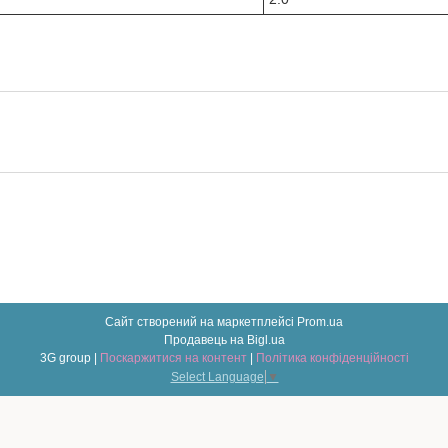
Сайт створений на маркетплейсі
Prom.ua
Продавець на Bigl.ua
3G group |
Поскаржитися на контент
|
Політика конфіденційності
Select Language
▼