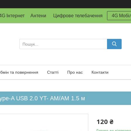
й 4G Інтернет Антени Цифрове телебачення
4G Мобіл
бмін та повернення
Статті
Про нас
Контакти
ype-A USB 2.0 YT- AM/AM 1.5 м
120 ₴
Готово до відправк