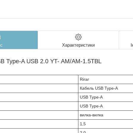
с
Характеристики
І
SB Type-A USB 2.0 YT- AM/AM-1.5TBL
Rirar
Кабель USB Type-A
USB Type-A
USB Type-A
вилка-вилка
1,5
2.0