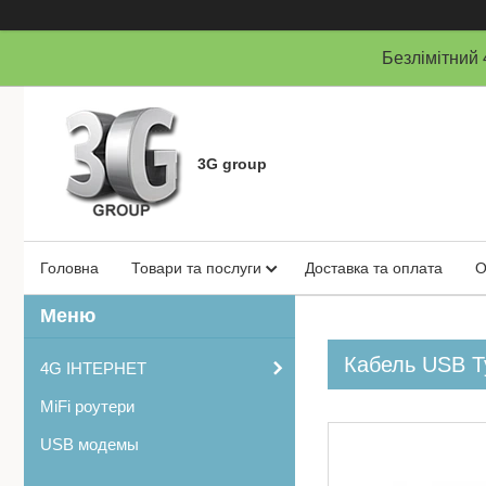
Безлімітни
3G group
Головна
Товари та послуги
Доставка та оплата
О
Кабель USB T
4G ІНТЕРНЕТ
MiFi роутери
USB модемы