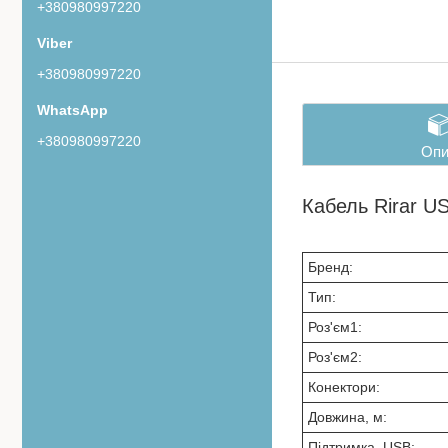
+380980997220
+380980997220
+380980997220
Опи
Кабель Rirar U
Бренд:
Тип:
Роз'єм1:
Роз'єм2:
Конектори:
Довжина, м:
Підтримка USB: