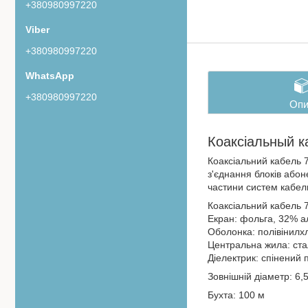
+380980997220
+380980997220
+380980997220
Опи
Коаксіальный к
Коаксіальний кабель 
з'єднання блоків або
частини систем кабел
Коаксіальний кабель 
Екран: фольга, 32% а
Оболонка: полівінилх
Центральна жила: ста
Діелектрик: спінений 
Зовнішній діаметр: 6,
Бухта: 100 м