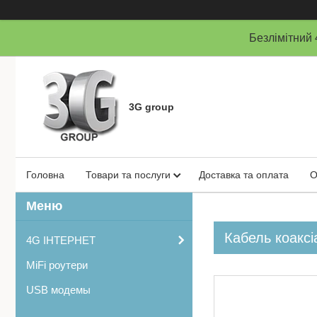
Безлімітни
3G group
Головна
Товари та послуги
Доставка та оплата
О
Кабель коакс
4G ІНТЕРНЕТ
MiFi роутери
USB модемы