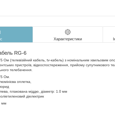
с
Характеристики
І
абель RG-6
75 Ом (телевізійний кабель, tv-кабель) з номінальним хвильовим о
нентських пристроїв, відеоспостереження, прийому супутникового т
ьного телебачення.
75 Ом.
люмінієва оплетка,
лорид
лева, плакована міддю, діаметр: 1.0 мм
поліетиленовий діелектрик
5 мм