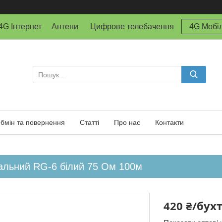
й 4G Інтернет Антени Цифрове телебачення
4G Мобіл
бмін та повернення
Статті
Про нас
Контакти
іальний RG-6 білий 75 Ом 100м
420 ₴/бух