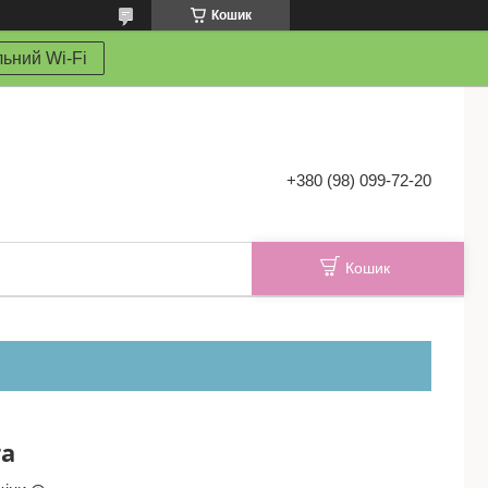
Кошик
ьний Wi-Fi
+380 (98) 099-72-20
Кошик
та