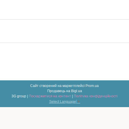
Сайт створений на маркетплейсі
Prom.ua
Продавець на Bigl.ua
3G group |
Поскаржитися на контент
|
Політика конфіденційності
Select Language
▼