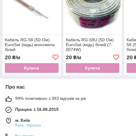
Кабель RG-58 (50 Ом)
Кабель RG-58U (50 Ом)
Кабе
EuroSat (мідь) моножила
EuroSat (мідь) білий (7-
58 (
білий
0074W)
біли
20
20
20
₴/м
₴/м
₴
Купити
Купити
Про нас
99% позитивних з 383 відгуків за рік
Працює з 16.06.2015
м. Київ
Київ, Україна
Контакти