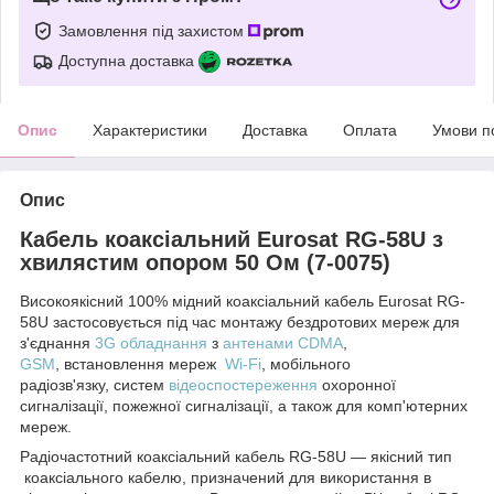
Замовлення під захистом
Доступна доставка
Опис
Характеристики
Доставка
Оплата
Умови п
Опис
Кабель коаксіальний Eurosat RG-58U з
хвилястим опором 50 Ом (7-0075)
Високоякісний 100% мідний коаксіальний кабель Eurosat RG-
58U застосовується під час монтажу бездротових мереж для
з'єднання
3G обладнання
з
антенами CDMA
,
GSM
, встановлення мереж
Wi-Fi
, мобільного
радіозв'язку, систем
відеоспостереження
охоронної
сигналізації, пожежної сигналізації, а також для комп'ютерних
мереж.
Радіочастотний коаксіальний кабель RG-58U — якісний тип
коаксіального кабелю, призначений для використання в