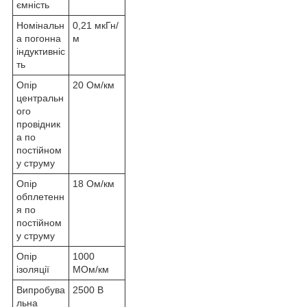
ємність
Номінальн
0,21 мкГн/
а погонна
м
індуктивніс
ть
Опір
20 Ом/км
центральн
ого
провідник
а по
постійном
у струму
Опір
18 Ом/км
обплетенн
я по
постійном
у струму
Опір
1000
ізоляції
МОм/км
Випробува
2500 В
льна