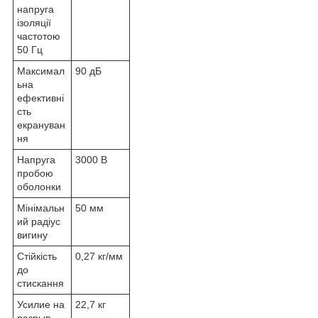
напруга
ізоляції
частотою
50 Гц
Максимал
90 дБ
ьна
ефективні
сть
екрануван
ня
Напруга
3000 В
пробою
оболонки
Мінімальн
50 мм
ий радіус
вигину
Стійкість
0,27 кг/мм
до
стискання
Усилие на
22,7 кг