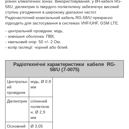
різних кліматичних зонах. Використовуваний, у ВЧ-кабелі RG-
58U, діелектрик із твердого поліетилену забезпечує високий
ступінь узгодження в широкому діапазоні частот.
Радіочастотний коаксіальний кабель RG-58/U прекрасно
підходить для застосування в системах VHF/UHF, GSM LTE.
- центральний провідник: мідь;
- зовнішня оболонка: ПВХ;
- хвильовий опір: 50 +/- 2 Ом;
- колір ізоляції: чорний або білий.
Радіотехнічні характеристики кабеля RG-
58/U (7-0075)
Центральн
мідь, Ø 0.8
ий
мм
провідник
Діелектрик
спінений
поліетиле
н, Ø 2,9
мм
Основний
Ø 3,05