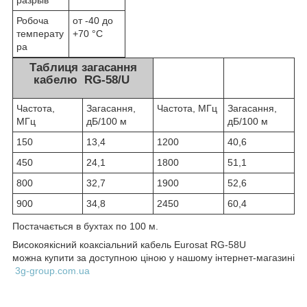
разрыв
Робоча
от -40 до
температу
+70 °С
ра
Таблиця загасання
кабелю RG-58/U
Частота,
Загасання,
Частота, МГц
Загасання,
МГц
дБ/100 м
дБ/100 м
150
13,4
1200
40,6
450
24,1
1800
51,1
800
32,7
1900
52,6
900
34,8
2450
60,4
Постачається в бухтах по 100 м.
Високоякісний коаксіальний кабель Eurosat RG-58U
можна купити за доступною ціною у нашому інтернет-магазині
3g-group.com.ua