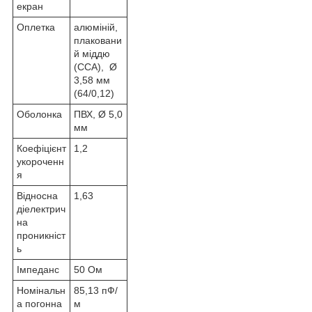
екран
Оплетка
алюміній,
плаковани
й міддю
(CCA), Ø
3,58 мм
(64/0,12)
Оболонка
ПВХ, Ø 5,0
мм
Коефіцієнт
1,2
укороченн
я
Відносна
1,63
діелектрич
на
проникніст
ь
Імпеданс
50 Ом
Номінальн
85,13 пФ/
а погонна
м