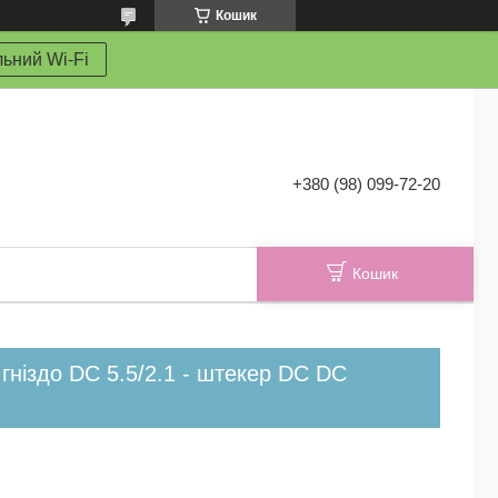
Кошик
ьний Wi-Fi
+380 (98) 099-72-20
Кошик
ніздо DC 5.5/2.1 - штекер DC DC