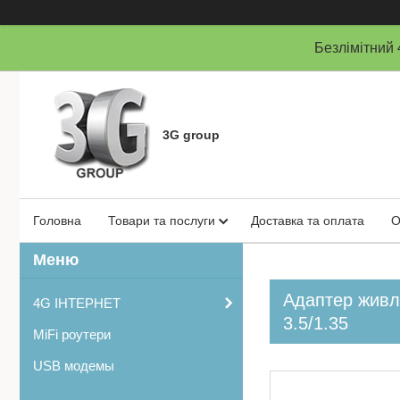
Безлімітни
3G group
Головна
Товари та послуги
Доставка та оплата
О
Адаптер живл
4G ІНТЕРНЕТ
3.5/1.35
MiFi роутери
USB модемы