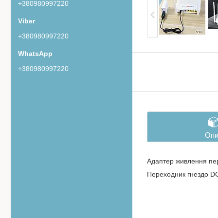
+380980997220
+380980997220
+380980997220
Опи
Адаптер живлення пе
Переходник гнездо DC