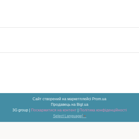
Сайт створений на маркетплейсі
Prom.ua
Продавець на Bigl.ua
3G group |
Поскаржитися на контент
|
Політика конфіденційності
Select Language
▼