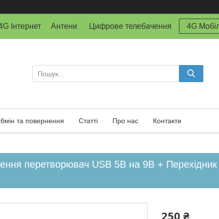
й 4G Інтернет Антени Цифрове телебачення
4G Мобіл
бмін та повернення
Статті
Про нас
Контакти
ення перетворювач USB 5В на 9В + Перехідник г
250 ₴