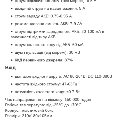
струм відключення АКБ: (без мережі): 6.5 А
вихідний струм на навантаження: 5 А
струм заряду АКБ: 0.75-0.95 А
рекомендована ємність АКБ: 7-9 А/г
струм підтримки зарядженого АКБ: 20-100 мА в
залежності від типу АКБ
струм холостого ходу від АКБ: 60 мА
шум і пульсації (від мережі): 30 мВ
ККД первинного джерела: 87%
Вхід
діапазон вхідної напруги: AC 86-264В, DC 110-380В
частота вхідного струму: 47-63Гц
потужність холостого ходу: ≤0.7 Вт
Час напрацювання на відмову: 150 000 годин
Робоча температура: від -25°C до +70°C
Корпус: пластиковий бокс
Розміри: 210х180х105мм