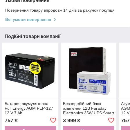
Умови повернення
Повернення товару впродовж 14 днів за рахунок покупця
Всі умови повернення
Подібні товари компанії
Батарея акумуляторна
Безперебійний блок
Акум
Full Energy AGM FEP-127
живлення 12В Faraday
AGM 
12 V 7 Ah
Electronics 35W UPS Smart
12 V
ASCH PLB + Гелева АКБ
757
3 999
757
₴
₴
Full Energy FEL-127 12V 7
Ah