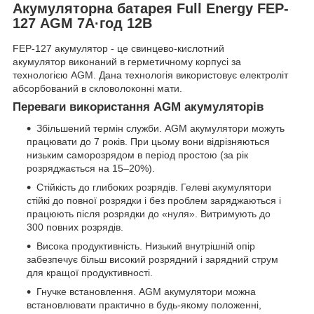
Акумуляторна батарея Full Energy FEP-
127 AGM 7А·год 12В
FEP-127 акумулятор - це свинцево-кислотний
акумулятор виконаний в герметичному корпусі за
технологією AGM. Дана технологія використовує електроліт
абсорбований в скловолоконні мати.
Переваги використання AGM акумуляторів
Збільшений термін служби. AGM акумулятори можуть
працювати до 7 років. При цьому вони відрізняються
низьким саморозрядом в період простою (за рік
розряджається на 15–20%).
Стійкість до глибоких розрядів. Гелеві акумулятори
стійкі до повної розрядки і без проблем заряджаються і
працюють після розрядки до «нуля». Витримують до
300 повних розрядів.
Висока продуктивність. Низький внутрішній опір
забезпечує більш високий розрядний і зарядний струм
для кращої продуктивності.
Гнучке встановлення. AGM акумулятори можна
встановлювати практично в будь-якому положенні,