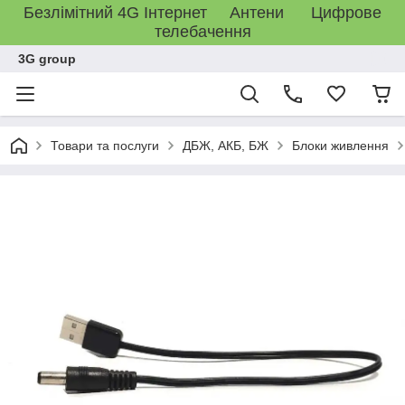
Безлімітний 4G Інтернет Антени Цифрове
телебачення
3G group
Товари та послуги
ДБЖ, АКБ, БЖ
Блоки живлення