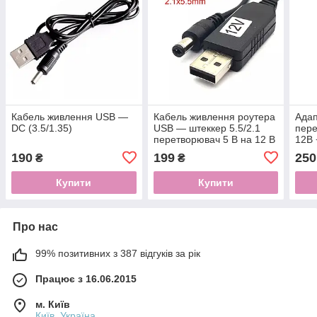
Кабель живлення USB —
Кабель живлення роутера
Адап
DC (3.5/1.35)
USB — штеккер 5.5/2.1
пере
перетворювач 5 В на 12 В
12В 
DC 5
190
199
250
₴
₴
3.5/
Купити
Купити
Про нас
99% позитивних з 387 відгуків за рік
Працює з 16.06.2015
м. Київ
Київ, Україна